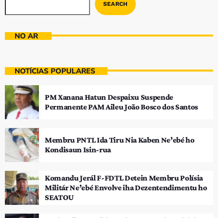
SEARCH
NO AR
NOTÍCIAS POPULARES
PM Xanana Hatun Despaixu Suspende
Permanente PAM Aileu João Bosco dos Santos
Membru PNTL Ida Tiru Nia Kaben Ne’ebé ho
Kondisaun Isin-rua
Komandu Jerál F-FDTL Detein Membru Polísia
Militár Ne’ebé Envolve iha Dezentendimentu ho
SEATOU