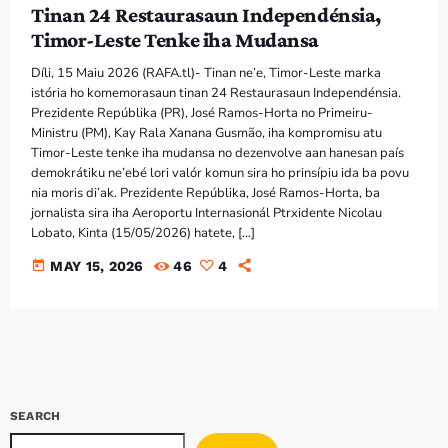
Tinan 24 Restaurasaun Independénsia,
Timor-Leste Tenke iha Mudansa
Díli, 15 Maiu 2026 (RAFA.tl)- Tinan ne’e, Timor-Leste marka
istória ho komemorasaun tinan 24 Restaurasaun Independénsia.
Prezidente Repúblika (PR), José Ramos-Horta no Primeiru-
Ministru (PM), Kay Rala Xanana Gusmão, iha kompromisu atu
Timor-Leste tenke iha mudansa no dezenvolve aan hanesan país
demokrátiku ne’ebé lori valór komun sira ho prinsípiu ida ba povu
nia moris di’ak. Prezidente Repúblika, José Ramos-Horta, ba
jornalista sira iha Aeroportu Internasionál Ptrxidente Nicolau
Lobato, Kinta (15/05/2026) hatete, […]
today
MAY 15, 2026
46
4
SEARCH