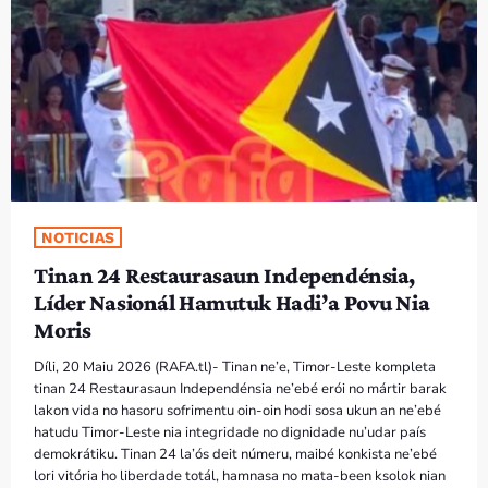
PROGRAMA SIRA
VÍDEO SIRA
EVENTU SIRA
KONTAKTU SIRA
NOTICIAS
TÉTUM
keyboard_arrow_down
Tinan 24 Restaurasaun Independénsia,
TÉTUM
Líder Nasionál Hamutuk Hadi’a Povu Nia
Moris
PORTUGUÊS
PRÓXIMOS PROGRAMAS
Díli, 20 Maiu 2026 (RAFA.tl)- Tinan ne’e, Timor-Leste kompleta
tinan 24 Restaurasaun Independénsia ne’ebé erói no mártir barak
lakon vida no hasoru sofrimentu oin-oin hodi sosa ukun an ne’ebé
hatudu Timor-Leste nia integridade no dignidade nu’udar país
demokrátiku. Tinan 24 la’ós deit númeru, maibé konkista ne’ebé
lori vitória ho liberdade totál, hamnasa no mata-been ksolok nian