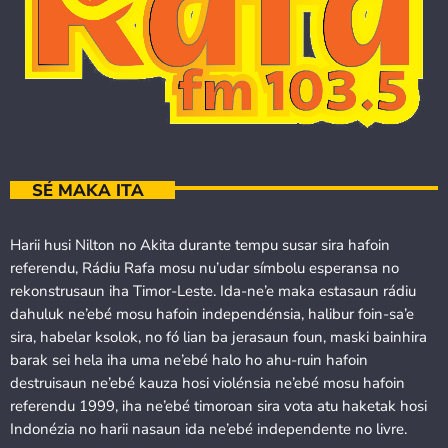
SÉ MAKA ITA
Harii husi Nilton no Akita durante tempu susar sira hafoin
referendu, Rádiu Rafa mosu nu’udar símbolu esperansa no
rekonstrusaun iha Timor-Leste. Ida-ne’e maka estasaun rádiu
dahuluk ne’ebé mosu hafoin independénsia, halibur foin-sa’e
sira, habelar ksolok, no fó lian ba jerasaun foun, maski bainhira
barak sei hela iha uma ne’ebé halo ho ahu-ruin hafoin
destruisaun ne’ebé kauza hosi violénsia ne’ebé mosu hafoin
referendu 1999, iha ne’ebé timoroan sira vota atu haketak hosi
Indonézia no harii nasaun ida ne’ebé independente no livre.