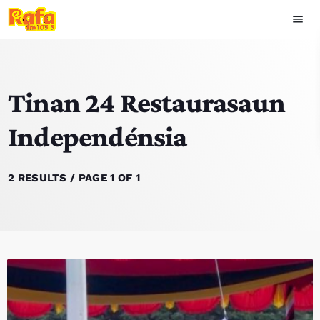
menu
close
Tinan 24 Restaurasaun
play_arrow
OUVIR RAFA
Independénsia
HOME
2 RESULTS / PAGE 1 OF 1
NOTISIA
EKIPA
TOP 15
PODCAST SIRA