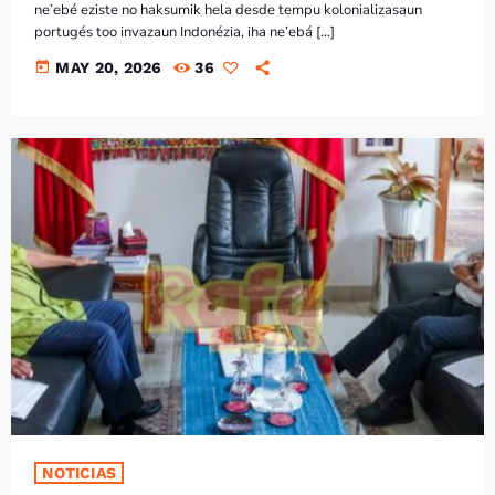
ne’ebé eziste no haksumik hela desde tempu kolonializasaun
portugés too invazaun Indonézia, iha ne’ebá […]
today
MAY 20, 2026
36
NOTICIAS