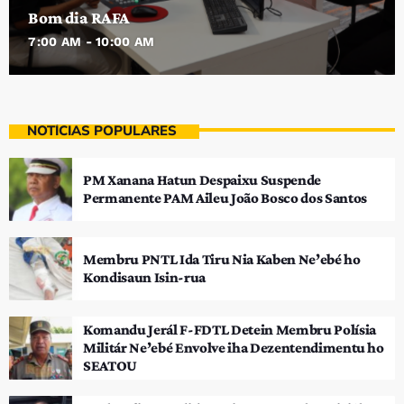
Bom dia RAFA
7:00 AM - 10:00 AM
NOTÍCIAS POPULARES
PM Xanana Hatun Despaixu Suspende
Permanente PAM Aileu João Bosco dos Santos
Membru PNTL Ida Tiru Nia Kaben Ne’ebé ho
Kondisaun Isin-rua
Komandu Jerál F-FDTL Detein Membru Polísia
Militár Ne’ebé Envolve iha Dezentendimentu ho
SEATOU