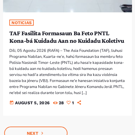
NOTICIAS
TAF Fasilita Formasaun Ba Feto PNTL
Kona-bá Kuidadu Aan no Kuidadu Koletivu
Díli, 05 Agostu 2026 (RAFA) – The Asia Foundation (TAF), liuhusi
Programa Nabilan, Kuarta-ne’e, hahú formasaun ba membru feto
Polísia Nasionál Timor-Leste (PNTL) atu hasa'e kapasidade kona-
bá kuidadu aan no kuidadu koletivu, hodi hamenus presaun
servisu no hadi'a atendimentu ba vítima sira iha kazu violénsia
bazeia ba jéneru (VBJ). Formasaun ne'e hanesan inisiativa konjunta
entre Programa Nabilan no Gabinete Jéneru Komandu Jerál PNTL,
ne'ebé sei realiza durante loron tolu, husi […]
today
AUGUST 5, 2026
28
1
navigate_next
NEXT