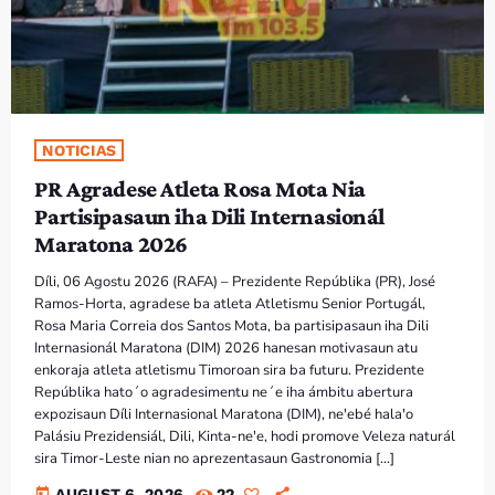
NOTICIAS
PR Agradese Atleta Rosa Mota Nia
Partisipasaun iha Dili Internasionál
Maratona 2026
Díli, 06 Agostu 2026 (RAFA) – Prezidente Repúblika (PR), José
Ramos-Horta, agradese ba atleta Atletismu Senior Portugál,
Rosa Maria Correia dos Santos Mota, ba partisipasaun iha Dili
Internasionál Maratona (DIM) 2026 hanesan motivasaun atu
enkoraja atleta atletismu Timoroan sira ba futuru. Prezidente
Repúblika hato´o agradesimentu ne´e iha ámbitu abertura
expozisaun Díli Internasional Maratona (DIM), ne'ebé hala'o
Palásiu Prezidensiál, Dili, Kinta-ne'e, hodi promove Veleza naturál
sira Timor-Leste nian no aprezentasaun Gastronomia […]
today
AUGUST 6, 2026
22