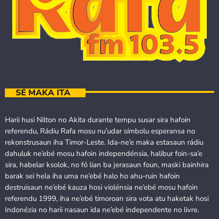
SÉ MAKA ITA
Harii husi Nilton no Akita durante tempu susar sira hafoin
referendu, Rádiu Rafa mosu nu’udar símbolu esperansa no
rekonstrusaun iha Timor-Leste. Ida-ne’e maka estasaun rádiu
dahuluk ne’ebé mosu hafoin independénsia, halibur foin-sa’e
sira, habelar ksolok, no fó lian ba jerasaun foun, maski bainhira
barak sei hela iha uma ne’ebé halo ho ahu-ruin hafoin
destruisaun ne’ebé kauza hosi violénsia ne’ebé mosu hafoin
referendu 1999, iha ne’ebé timoroan sira vota atu haketak hosi
Indonézia no harii nasaun ida ne’ebé independente no livre.