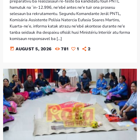
preparativu ba realizasaun re-teste ba kandidatu foun PNTL
hamutuk na´in-12.996, ne'ebé antes ne'e tuir ona prosesu
selesaun ba rekrutamentu. Segundu Komandante Jerál PNTL,
Komisária Assistente Polísia Natercia Eufasia Soares Martins,
Kuarta-ne’e, informa katak atrazu ne'ebé akontese durante ne'e
tanba seidauk iha despaixu ofisiál husi Ministériu Interiór atu forma
komisaun responsavel ba […]
today
AUGUST 5, 2026
781
1
2