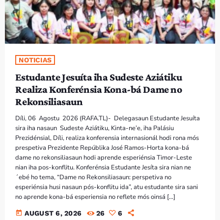
NOTICIAS
Estudante Jesuíta iha Sudeste Aziátiku
Realiza Konferénsia Kona-bá Dame no
Rekonsiliasaun
Díli, 06 Agostu 2026 (RAFA.TL)- Delegasaun Estudante Jesuíta
sira iha nasaun Sudeste Aziátiku, Kinta-ne’e, iha Palásiu
Prezidénsial, Díli, realiza konferensia internasionál hodi rona mós
prespetiva Prezidente Repúblika José Ramos-Horta kona-bá
dame no rekonsiliasaun hodi aprende esperiénsia Timor-Leste
nian iha pos-konflitu. Konferénsia Estudante Jesíta sira nian ne
´ebé ho tema, “Dame no Rekonsiliasaun: perspetiva no
esperiénsia husi nasaun pós-konflitu ida”, atu estudante sira sani
no aprende kona-bá esperiensia no reflete mós oinsá […]
today
AUGUST 6, 2026
26
6