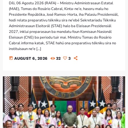
Díli, 06 Agostu 2026 (RAFA) – Ministru Administrasaun Estatal
(MAE), Tomas do Rosário Cabral, Kinta-ne’e, hasoru malu ho
Prezidente Repúblika, José Ramos-Horta, iha Palasiu Prezidensiál,
hodi relata preparativu tékniku sira ne'ebé Sekretariadu Tékniku
Administrasaun Eleitorál (STAE) halo ba Eleisaun Prezidensiál
2027, inklui preparasaun ba mandatu foun Komisaun Nasionál
Eleisaun (CNE) ba periodu tuir mai. Ministru Tomas do Rosário
Cabral informa katak, STAE hahú ona preparativu tékniku sira no
instituisaun ne'e […]
today
AUGUST 6, 2026
32
3