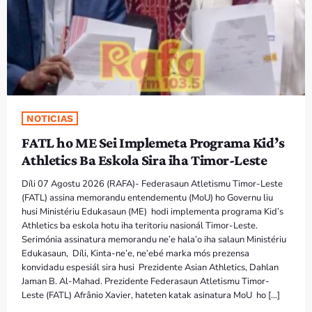
PROGRAMA SIRA
VÍDEO SIRA
EVENTU SIRA
NOTICIAS
KONTAKTU SIRA
FATL ho ME Sei Implemeta Programa Kid’s
Athletics Ba Eskola Sira iha Timor-Leste
TÉTUM
keyboard_arrow_down
Díli 07 Agostu 2026 (RAFA)- Federasaun Atletismu Timor-Leste
TÉTUM
(FATL) assina memorandu entendementu (MoU) ho Governu liu
husi Ministériu Edukasaun (ME) hodi implementa programa Kid’s
PORTUGUÊS
PRÓXIMOS PROGRAMAS
Athletics ba eskola hotu iha teritoriu nasionál Timor-Leste.
Serimónia assinatura memorandu ne’e hala’o iha salaun Ministériu
Bom dia RAFA
Edukasaun, Díli, Kinta-ne’e, ne’ebé marka mós prezensa
7:00 AM - 10:00 AM
konvidadu espesiál sira husi Prezidente Asian Athletics, Dahlan
Jaman B. Al-Mahad. Prezidente Federasaun Atletismu Timor-
Leste (FATL) Afrânio Xavier, hateten katak asinatura MoU ho […]