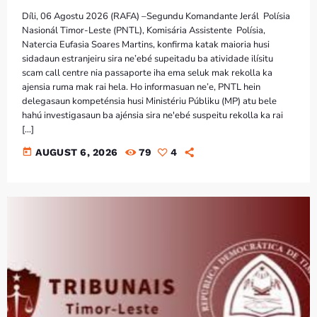
Díli, 06 Agostu 2026 (RAFA) –Segundu Komandante Jerál Polísia
Nasionál Timor-Leste (PNTL), Komisária Assistente Polísia,
Natercia Eufasia Soares Martins, konfirma katak maioria husi
sidadaun estranjeiru sira ne’ebé supeitadu ba atividade ilísitu
scam call centre nia passaporte iha ema seluk mak rekolla ka
ajensia ruma mak rai hela. Ho informasuan ne’e, PNTL hein
delegasaun kompeténsia husi Ministériu Públiku (MP) atu bele
hahú investigasaun ba ajénsia sira ne'ebé suspeitu rekolla ka rai
[…]
today
AUGUST 6, 2026
79
4