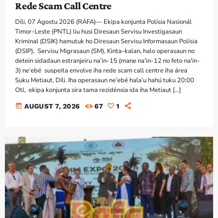
Rede Scam Call Centre
Díli, 07 Agostu 2026 (RAFA)— Ekipa konjunta Polísia Nasionál
Timor-Leste (PNTL) liu husi Diresaun Servisu Investigasaun
Kriminal (DSIK) hamutuk ho Diresaun Servisu Informasaun Polísia
(DSIP), Servisu Migrasaun (SM), Kinta-kalan, halo operasaun no
detein sidadaun estranjeiru na’in-15 (mane na'in-12 no feto na'in-
3) ne’ebé suspeita envolve iha rede scam call centre iha área
Suku Metiaut, Díli. Iha operasaun ne’ebé hala’u hahú tuku 20:00
Otl, ekipa konjunta sira tama rezidénsia ida iha Metiaut […]
today
AUGUST 7, 2026
67
1