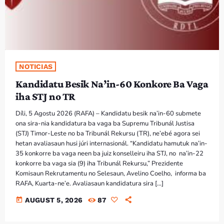
NOTICIAS
Kandidatu Besik Na’in-60 Konkore Ba Vaga
iha STJ no TR
Díli, 5 Agostu 2026 (RAFA) – Kandidatu besik na’in-60 submete
ona sira-nia kandidatura ba vaga ba Supremu Tribunál Justisa
(STJ) Timor-Leste no ba Tribunál Rekursu (TR), ne’ebé agora sei
hetan avaliasaun husi júri internasionál. “Kandidatu hamutuk na’in-
35 konkorre ba vaga neen ba juiz konselleiru iha STJ, no na’in-22
konkorre ba vaga sia (9) iha Tribunál Rekursu,” Prezidente
Komisaun Rekrutamentu no Selesaun, Avelino Coelho, informa ba
RAFA, Kuarta-ne’e. Avaliasaun kandidatura sira […]
today
AUGUST 5, 2026
87