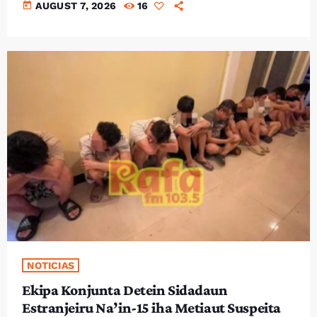
Bom dia RAFA
today
AUGUST 7, 2026
16
7:00 AM - 9:00 AM
Bom dia RAFA
7:00 AM - 10:00 AM
NOTICIAS
Ekipa Konjunta Detein Sidadaun
Estranjeiru Na’in-15 iha Metiaut Suspeita