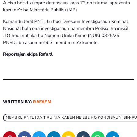
Aleixo hoisd kumpre detensaun oras 72 no tuir mai aprezenta
kazu ne’e ba Ministériu Públiku (MP).
Komandu Jerál PNTL liu husi Diresaun Investigasaun Kriminal
Nasionál halo ona investigasaun ba membru Polísia ho inisiál
JLO hodi nutifika ho Numeru Uniku Krime (NUK) 0325/25
PNSIC, ba asaun ne’ebé membru ne’e komete.
Reportajen ekipa Rafa.tl
WRITTEN BY:
RAFAFM
MEMBRU PNTL IDA TIRU NIA KABEN NE’EBÉ HO KONDISAUN ISIN-R