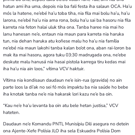
hatun ami iha uma, depois nia ba fali festa iha salaun OCA. Ha’u
mós la hatene, ne’ebé ha’u toba tiha, nia fila mai bolu ha’u, ha’u
larona, ne’ebé ha’u nia ama rona, bolu ha’u sai ba hasoru nia fila
karreta nia feton halai uluk tiha ona. Tanba haree nia mai ho
lanu hanesan ne’e, entaun nia maun para karreta nia haruka
tun, nia dehan haruka atu koñese malu ho ha’u nia família
ne’ebé nia maun lakohi tanba kalan bo’ot ona, aban rai-loron ba
mak ita mai hasoru, agora tuku 03:30 madrugada ona, ne’ebe
deskute malu hanusá nia hasai pistola karrega tiru kedas mai
iha ha’u nia ain loos,” vítima VCV haktuir.
Vítima nia kondisaun daudaun ne’e isin-rua (gravida) no ain
parte loos la di’ak no sei fó mós impaktu ba nia saúde ho bebe
iha knotak tanba ne’e nia hakarak lori kazu ne’e ba oin.
“Kau ne’e ha’u levanta ba oin atu bele hetan justisa,” VCV
hateten.
Daudaun ne’e Komandu PNTL Munisípiu Dili asegura no detein
ona Ajente-Xefe Polísia JLO iha sela Eskuadra Polísia Dom