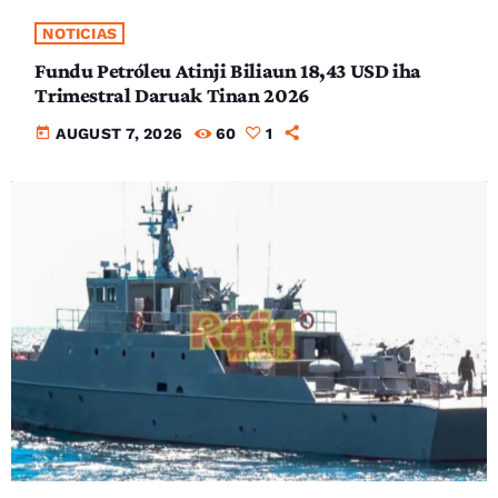
NOTICIAS
Fundu Petróleu Atinji Biliaun 18,43 USD iha
Trimestral Daruak Tinan 2026
today
AUGUST 7, 2026
60
1