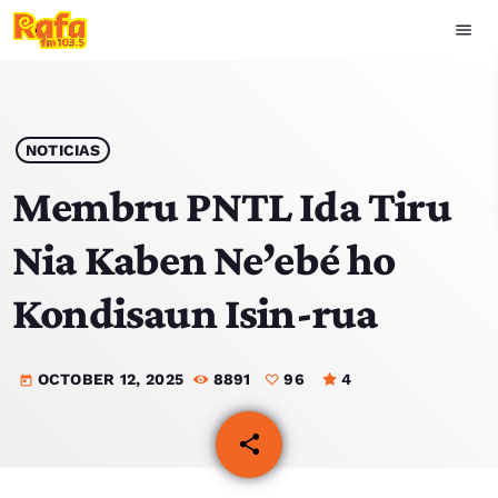
menu
close
play_arrow
OUVIR RAFA
NOTICIAS
Membru PNTL Ida Tiru
Nia Kaben Ne’ebé ho
HOME
Kondisaun Isin-rua
NOTISIA
OCTOBER 12, 2025
8891
96
4
EKIPA
today
TOP 15
share
email
96
PODCAST SIRA