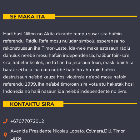
SÉ MAKA ITA
Harii husi Nilton no Akita durante tempu susar sira hafoin
referendu, Rádiu Rafa mosu nu’udar símbolu esperansa no
rekonstrusaun iha Timor-Leste. Ida-ne’e maka estasaun rádiu
dahuluk ne’ebé mosu hafoin independénsia, halibur foin-sa’e
sira, habelar ksolok, no fó lian ba jerasaun foun, maski bainhira
barak sei hela iha uma ne’ebé halo ho ahu-ruin hafoin
destruisaun ne’ebé kauza hosi violénsia ne’ebé mosu hafoin
referendu 1999, iha ne’ebé timoroan sira vota atu haketak hosi
Indonézia no harii nasaun ida ne’ebé independente no livre.
KONTAKTU SIRA
+67077072012
Avenida Presidente Nicolau Lobato, Colmera,Dili, Timor
Leste