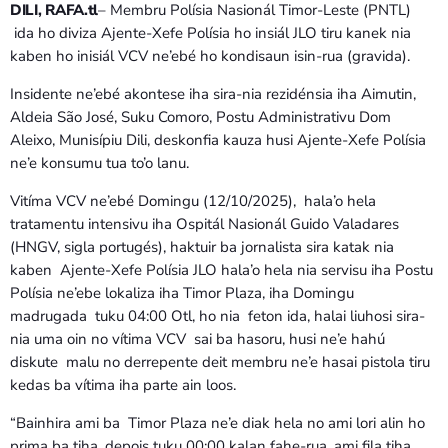
Bom dia RAFA
DILI, RAFA.tl
– Membru Polísia Nasionál Timor-Leste (PNTL)
7:00 AM - 10:00 AM
ida ho diviza Ajente-Xefe Polísia ho insiál JLO tiru kanek nia
kaben ho inisiál VCV ne’ebé ho kondisaun isin-rua (gravida).
Insidente ne’ebé akontese iha sira-nia rezidénsia iha Aimutin,
Aldeia São José, Suku Comoro, Postu Administrativu Dom
Aleixo, Munisípiu Dili, deskonfia kauza husi Ajente-Xefe Polísia
ne’e konsumu tua to’o lanu.
Vitíma VCV ne’ebé Domingu (12/10/2025), hala’o hela
tratamentu intensivu iha Ospitál Nasionál Guido Valadares
(HNGV, sigla portugés), haktuir ba jornalista sira katak nia
kaben Ajente-Xefe Polísia JLO hala’o hela nia servisu iha Postu
Polísia ne’ebe lokaliza iha Timor Plaza, iha Domingu
madrugada tuku 04:00 Otl, ho nia feton ida, halai liuhosi sira-
nia uma oin no vítima VCV sai ba hasoru, husi ne’e hahú
diskute malu no derrepente deit membru ne’e hasai pistola tiru
kedas ba vítima iha parte ain loos.
“Bainhira ami ba Timor Plaza ne’e diak hela no ami lori alin ho
prima ba tiha, depois tuku 00:00 kalan fahe-rua, ami fila tiha