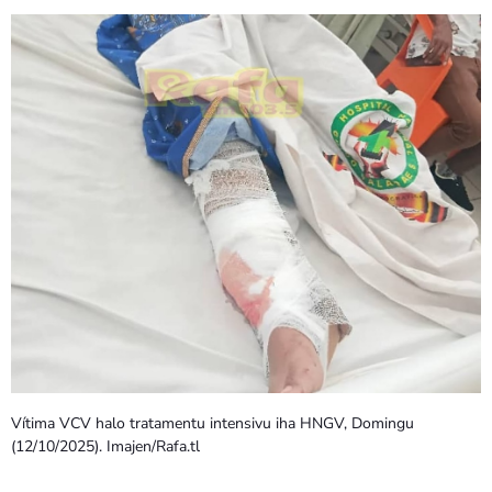
PROGRAMA SIRA
VÍDEO SIRA
EVENTU SIRA
KONTAKTU SIRA
TÉTUM
keyboard_arrow_down
TÉTUM
PORTUGUÊS
PRÓXIMOS PROGRAMAS
Bom dia RAFA
7:00 AM - 9:00 AM
Vítima VCV halo tratamentu intensivu iha HNGV, Domingu
(12/10/2025). Imajen/Rafa.tl