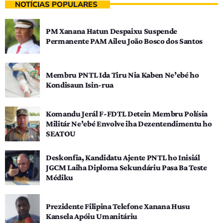
NOTÍCIAS POPULARES
PM Xanana Hatun Despaixu Suspende
Permanente PAM Aileu João Bosco dos Santos
Membru PNTL Ida Tiru Nia Kaben Ne’ebé ho
Kondisaun Isin-rua
Komandu Jerál F-FDTL Detein Membru Polísia
Militár Ne’ebé Envolve iha Dezentendimentu ho
SEATOU
Deskonfia, Kandidatu Ajente PNTL ho Inisiál
JGCM Laiha Diploma Sekundáriu Pasa Ba Teste
Médiku
Prezidente Filipina Telefone Xanana Husu
Kansela Apóiu Umanitáriu