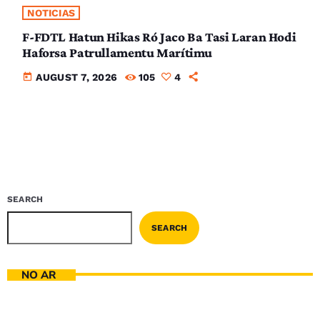
NOTICIAS
F-FDTL Hatun Hikas Ró Jaco Ba Tasi Laran Hodi
Haforsa Patrullamentu Marítimu
today
AUGUST 7, 2026
105
4
SEARCH
SEARCH
NO AR