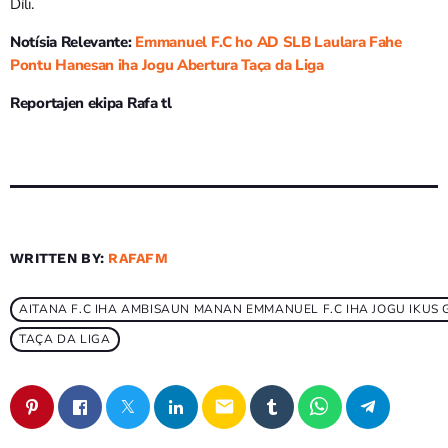
Díli.
Notísia Relevante:
Emmanuel F.C ho AD SLB Laulara Fahe
Pontu Hanesan iha Jogu Abertura Taҫa da Liga
Reportajen ekipa Rafa tl
WRITTEN BY:
RAFAFM
AITANA F.C IHA AMBISAUN MANAN EMMANUEL F.C IHA JOGU IKUS
TAÇA DA LIGA
email