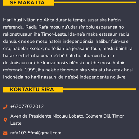
SÉ MAKA ITA
Harii husi Nilton no Akita durante tempu susar sira hafoin
referendu, Rádiu Rafa mosu nu’udar símbolu esperansa no
rekonstrusaun iha Timor-Leste. Ida-ne’e maka estasaun rádiu
dahuluk ne’ebé mosu hafoin independénsia, halibur foin-sa’e
sira, habelar ksolok, no fó lian ba jerasaun foun, maski bainhira
barak sei hela iha uma ne’ebé halo ho ahu-ruin hafoin
destruisaun ne’ebé kauza hosi violénsia ne’ebé mosu hafoin
referendu 1999, iha ne’ebé timoroan sira vota atu haketak hosi
Indonézia no harii nasaun ida ne’ebé independente no livre.
KONTAKTU SIRA
+67077072012
Avenida Presidente Nicolau Lobato, Colmera,Dili, Timor
Leste
rafa103.5fm@gmail.com