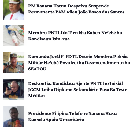
PM Xanana Hatun Despaixu Suspende
Permanente PAM Aileu João Bosco dos Santos
Membru PNTL Ida Tiru Nia Kaben Ne’ebé ho
Kondisaun Isin-rua
Komandu Jerál F-FDTL Detein Membru Polísia
Militár Ne’ebé Envolve iha Dezentendimentu ho
SEATOU
Deskonfia, Kandidatu Ajente PNTL ho Inisiál
JGCM Laiha Diploma Sekundáriu Pasa Ba Teste
Médiku
Prezidente Filipina Telefone Xanana Husu
Kansela Apóiu Umanitáriu