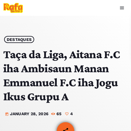
menu
close
play_arrow
OUVIR RAFA
DESTAQUES
Taça da Liga, Aitana F.C
iha Ambisaun Manan
HOME
Emmanuel F.C iha Jogu
NOTISIA
Ikus Grupu A
EKIPA
JANUARY 28, 2026
65
4
TOP 15
today
PODCAST SIRA
share
email