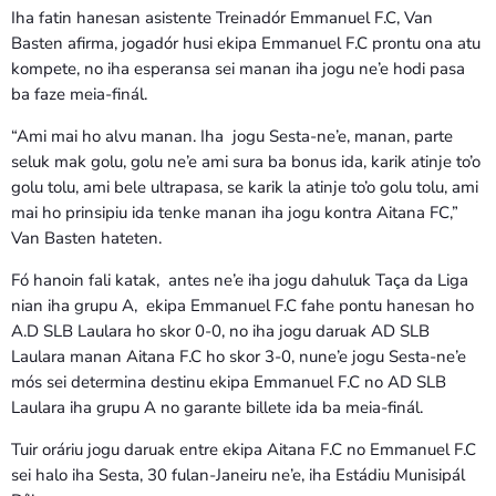
Iha fatin hanesan asistente Treinadór Emmanuel F.C, Van
Basten afirma, jogadór husi ekipa Emmanuel F.C prontu ona atu
kompete, no iha esperansa sei manan iha jogu ne’e hodi pasa
ba faze meia-finál.
“Ami mai ho alvu manan. Iha jogu Sesta-ne’e, manan, parte
seluk mak golu, golu ne’e ami sura ba bonus ida, karik atinje to’o
golu tolu, ami bele ultrapasa, se karik la atinje to’o golu tolu, ami
mai ho prinsipiu ida tenke manan iha jogu kontra Aitana FC,”
Van Basten hateten.
Fó hanoin fali katak, antes ne’e iha jogu dahuluk Taça da Liga
nian iha grupu A, ekipa Emmanuel F.C fahe pontu hanesan ho
A.D SLB Laulara ho skor 0-0, no iha jogu daruak AD SLB
Laulara manan Aitana F.C ho skor 3-0, nune’e jogu Sesta-ne’e
mós sei determina destinu ekipa Emmanuel F.C no AD SLB
Laulara iha grupu A no garante billete ida ba meia-finál.
Tuir oráriu jogu daruak entre ekipa Aitana F.C no Emmanuel F.C
sei halo iha Sesta, 30 fulan-Janeiru ne’e, iha Estádiu Munisipál