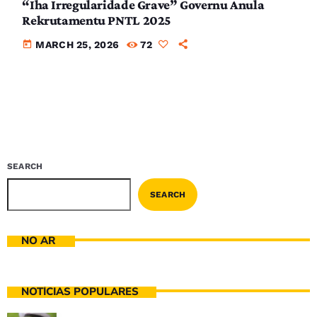
“Iha Irregularidade Grave” Governu Anula
Rekrutamentu PNTL 2025
today
MARCH 25, 2026
72
SEARCH
SEARCH
NO AR
NOTÍCIAS POPULARES