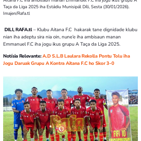
Aitana F.C iha ambisaun manan Emmanuel F.C iha jogu ikus grupu A
Bom dia RAFA
Taça da Liga 2025 iha Estádiu Munisipál Díli, Sesta (30/01/2026).
7:00 AM - 10:00 AM
Imajen/Rafa.tl
DILI, RAFA.tl
– Klubu Aitana F.C hakarak tane dignidade klubu
nian iha adeptu sira nia oin, nune’e iha ambisaun manan
Emmanuel F.C iha jogu ikus grupu A Taça da Liga 2025.
Notísia Relevante:
A.D S.L.B Laulara Rekolla Pontu Tolu iha
Jogu Daruak Grupu A Kontra Aitana F.C ho Skor 3-0