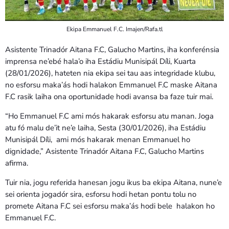
Ekipa Emmanuel F.C. Imajen/Rafa.tl
Asistente Trinadór Aitana F.C, Galucho Martins, iha konferénsia
imprensa ne’ebé hala’o iha Estádiu Munisipál Díli, Kuarta
(28/01/2026), hateten nia ekipa sei tau aas integridade klubu,
no esforsu maka’ás hodi halakon Emmanuel F.C maske Aitana
F.C rasik laiha ona oportunidade hodi avansa ba faze tuir mai.
“Ho Emmanuel F.C ami mós hakarak esforsu atu manan. Joga
atu fó malu de’it ne’e laiha, Sesta (30/01/2026), iha Estádiu
Munisipál Díli, ami mós hakarak menan Emmanuel ho
dignidade,” Asistente Trinadór Aitana F.C, Galucho Martins
afirma.
Tuir nia, jogu referida hanesan jogu ikus ba ekipa Aitana, nune’e
sei orienta jogadór sira, esforsu hodi hetan pontu tolu no
promete Aitana F.C sei esforsu maka’ás hodi bele halakon ho
Emmanuel F.C.