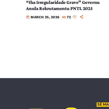
“Iha Irregularidade Grave” Governu
Anula Rekrutamentu PNTL 2025
MARCH 25, 2026
72
today
SÉ MA