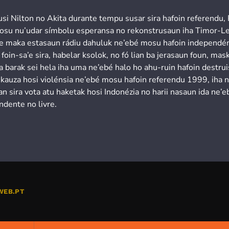
usi Nilton no Akita durante tempu susar sira hafoin referendu,
osu nu’udar símbolu esperansa no rekonstrusaun iha Timor-Le
’e maka estasaun rádiu dahuluk ne’ebé mosu hafoin independén
 foin-sa’e sira, habelar ksolok, no fó lian ba jerasaun foun, mask
a barak sei hela iha uma ne’ebé halo ho ahu-ruin hafoin destru
 kauza hosi violénsia ne’ebé mosu hafoin referendu 1999, iha 
n sira vota atu haketak hosi Indonézia no harii nasaun ida ne’e
ndente no livre.
WEB.PT