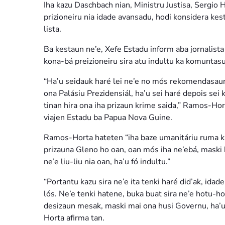
Iha kazu Daschbach nian, Ministru Justisa, Sergio 
prizioneiru nia idade avansadu, hodi konsidera ke
lista.
Ba kestaun ne’e, Xefe Estadu inform aba jornalista
kona-bá preizioneiru sira atu indultu ka komuntas
“Ha’u seidauk haré lei ne’e no mós rekomendasaun 
ona Palásiu Prezidensiál, ha’u sei haré depois sei 
tinan hira ona iha prizaun krime saida,” Ramos-Hort
viajen Estadu ba Papua Nova Guine.
Ramos-Horta hateten “iha baze umanitáriu ruma ka l
prizauna Gleno ho oan, oan mós iha ne’ebá, maski
ne’e liu-liu nia oan, ha’u fó indultu.”
“Portantu kazu sira ne’e ita tenki haré did’ak, ida
lós. Ne’e tenki hatene, buka buat sira ne’e hotu-ho
desizaun mesak, maski mai ona husi Governu, ha’u
Horta afirma tan.