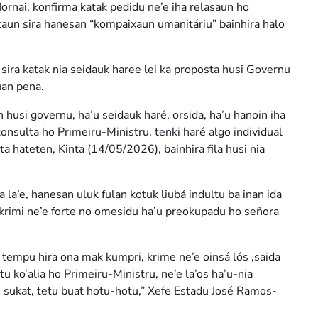
Hornai, konfirma katak pedidu ne’e iha relasaun ho
staun sira hanesan “kompaixaun umanitáriu” bainhira halo
 sira katak nia seidauk haree lei ka proposta husi Governu
uan pena.
husi governu, ha’u seidauk haré, orsida, ha’u hanoin iha
konsulta ho Primeiru-Ministru, tenki haré algo individual
a hateten, Kinta (14/05/2026), bainhira fila husi nia
a’e, hanesan uluk fulan kotuk liubá indultu ba inan ida
 krimi ne’e forte no omesidu ha’u preokupadu ho señora
de tempu hira ona mak kumpri, krime ne’e oinsá lós ,saida
tu ko’alia ho Primeiru-Ministru, ne’e la’os ha’u-nia
 sukat, tetu buat hotu-hotu,” Xefe Estadu José Ramos-