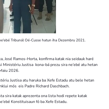
 ne'ebé Tribunál Oé-Cusse hatun iha Dezembru 2021.
a, José Ramos-Horta, konfirma katak nia seidauk haré
i Ministériu Justisa kona-bá prezu sira ne’ebé atu hetan
 Maiu 2026.
tériu Justisa atu haruka ba Xefe Estadu atu bele hetan
 inklui mós eis Padre Richard Daschbach.
sta sira katak aprezenta ona lista hodi repete katak
 ne’ebé Konstituisaun fó ba Xefe Estadu.