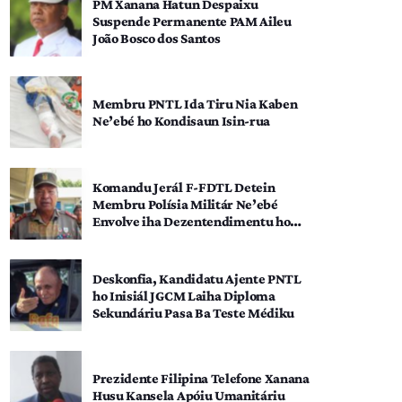
PM Xanana Hatun Despaixu
Suspende Permanente PAM Aileu
João Bosco dos Santos
Membru PNTL Ida Tiru Nia Kaben
Ne’ebé ho Kondisaun Isin-rua
Komandu Jerál F-FDTL Detein
Membru Polísia Militár Ne’ebé
Envolve iha Dezentendimentu ho
SEATOU
Deskonfia, Kandidatu Ajente PNTL
ho Inisiál JGCM Laiha Diploma
Sekundáriu Pasa Ba Teste Médiku
Prezidente Filipina Telefone Xanana
Husu Kansela Apóiu Umanitáriu