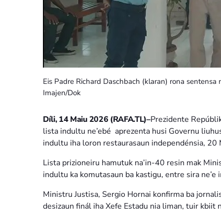
Eis Padre Richard Daschbach (klaran) rona sentensa
Imajen/Dok
Díli, 14 Maiu 2026 (RAFA.TL)–
Prezidente Repúblik
lista indultu ne’ebé aprezenta husi Governu liuhus
indultu iha loron restaurasaun independénsia, 20
Lista prizioneiru hamutuk na’in-40 resin mak Minis
indultu ka komutasaun ba kastigu, entre sira ne’e
Ministru Justisa, Sergio Hornai konfirma ba jornali
desizaun finál iha Xefe Estadu nia liman, tuir kbiit