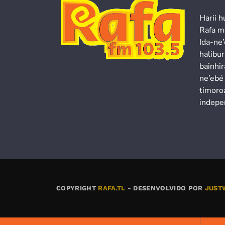
Harii h
Rafa m
Ida-ne
halibur
bainhir
ne’ebé
timoroa
indepe
COPYRIGHT
RAFA.TL
- DESENVOLVIDO POR
JUST