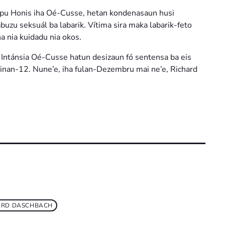
opu Honis iha Oé-Cusse, hetan kondenasaun husi
buzu seksuál ba labarik. Vítima sira maka labarik-feto
a nia kuidadu nia okos.
 Intánsia Oé-Cusse hatun desizaun fó sentensa ba eis
tinan-12. Nune’e, iha fulan-Dezembru mai ne’e, Richard
HARD DASCHBACH