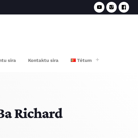
e
tu sira
Kontaktu sira
Tétum
Ba Richard