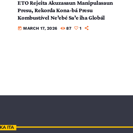
ETO Rejeita Akuzasaun Manipulasaun
Presu, Rekorda Kona-bá Presu
Kombustível Ne’ebé Sa’e iha Globál
MARCH 17, 2026
87
1
today
KA ITA