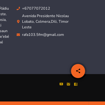
 Rádiu
+67077072012
ste.
Avenida Presidente Nicolau
sia,
Lobato, Colmera,Dili, Timor
i
Leste
isaun
rafa103.5fm@gmail.com
ne’ebé
bé
share
email