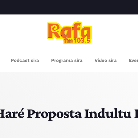
clos
RÓXIMOS PROGRAMAS
Podcast sira
Programa sira
Vídeo sira
Even
aré Proposta Indultu 