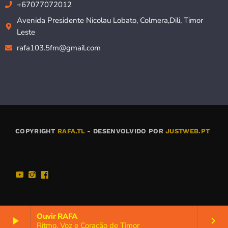
+67077072012
Avenida Presidente Nicolau Lobato, Colmera,Dili, Timor
Leste
rafa103.5fm@gmail.com
COPYRIGHT
RAFA.TL
- DESENVOLVIDO POR
JUSTWEB.PT
Ouvir RAFA
play_arrow
keyboard_arrow_right
Ritmo, Voz e Coração de Timor