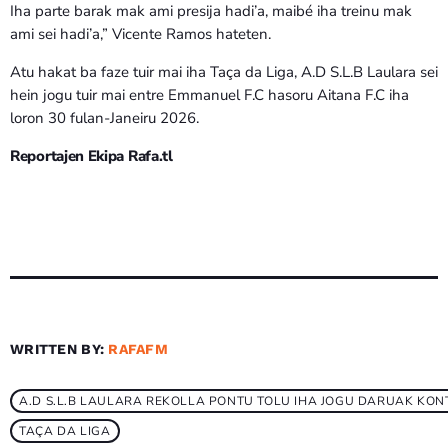
Iha parte barak mak ami presija hadi’a, maibé iha treinu mak
ami sei hadi’a,” Vicente Ramos hateten.
Atu hakat ba faze tuir mai iha Taça da Liga, A.D S.L.B Laulara sei
hein jogu tuir mai entre Emmanuel F.C hasoru Aitana F.C iha
loron 30 fulan-Janeiru 2026.
Reportajen Ekipa Rafa.tl
WRITTEN BY:
RAFAFM
A.D S.L.B LAULARA REKOLLA PONTU TOLU IHA JOGU DARUAK KON
TAÇA DA LIGA