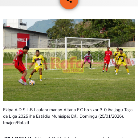
3
PROGRAMA SIRA
VÍDEO SIRA
EVENTU SIRA
KONTAKTU SIRA
TÉTUM
keyboard_arrow_down
TÉTUM
PORTUGUÊS
PRÓXIMOS PROGRAMAS
Ekipa A.D S.L.B Laulara manan Aitana F.C ho skor 3-0 iha jogu Taça
Bom dia RAFA
da Liga 2025 iha Estádiu Munisipál Díli, Domingu (25/01/2026).
7:00 AM - 9:00 AM
Imajen/Rafa.tl