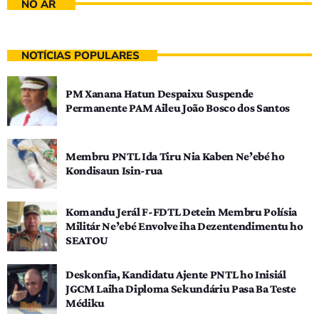
NO AR
NOTÍCIAS POPULARES
PM Xanana Hatun Despaixu Suspende
Permanente PAM Aileu João Bosco dos Santos
Membru PNTL Ida Tiru Nia Kaben Ne’ebé ho
Kondisaun Isin-rua
Komandu Jerál F-FDTL Detein Membru Polísia
Militár Ne’ebé Envolve iha Dezentendimentu ho
SEATOU
Deskonfia, Kandidatu Ajente PNTL ho Inisiál
JGCM Laiha Diploma Sekundáriu Pasa Ba Teste
Médiku