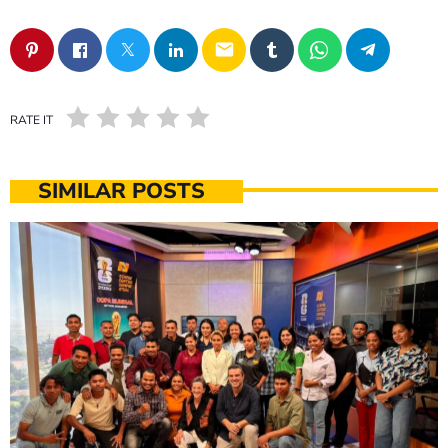
email
RATE IT
SIMILAR POSTS