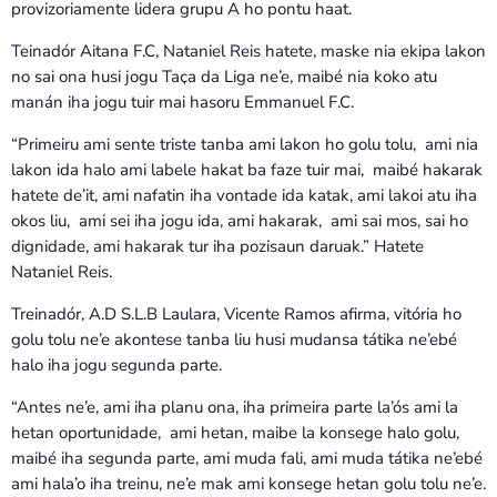
provizoriamente lidera grupu A ho pontu haat.
Teinadór Aitana F.C, Nataniel Reis hatete, maske nia ekipa lakon
no sai ona husi jogu Taҫa da Liga ne’e, maibé nia koko atu
manán iha jogu tuir mai hasoru Emmanuel F.C.
“Primeiru ami sente triste tanba ami lakon ho golu tolu, ami nia
lakon ida halo ami labele hakat ba faze tuir mai, maibé hakarak
hatete de’it, ami nafatin iha vontade ida katak, ami lakoi atu iha
okos liu, ami sei iha jogu ida, ami hakarak, ami sai mos, sai ho
dignidade, ami hakarak tur iha pozisaun daruak.” Hatete
Nataniel Reis.
Treinadór, A.D S.L.B Laulara, Vicente Ramos afirma, vitória ho
golu tolu ne’e akontese tanba liu husi mudansa tátika ne’ebé
halo iha jogu segunda parte.
“Antes ne’e, ami iha planu ona, iha primeira parte la’ós ami la
hetan oportunidade, ami hetan, maibe la konsege halo golu,
maibé iha segunda parte, ami muda fali, ami muda tátika ne’ebé
ami hala’o iha treinu, ne’e mak ami konsege hetan golu tolu ne’e.