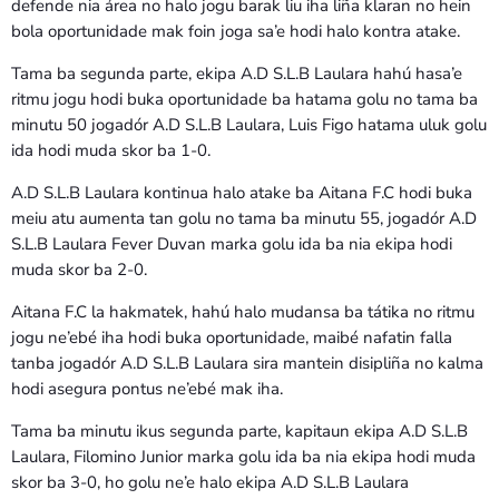
defende nia área no halo jogu barak liu iha liña klaran no hein
bola oportunidade mak foin joga sa’e hodi halo kontra atake.
Tama ba segunda parte, ekipa A.D S.L.B Laulara hahú hasa’e
ritmu jogu hodi buka oportunidade ba hatama golu no tama ba
minutu 50 jogadór A.D S.L.B Laulara, Luis Figo hatama uluk golu
ida hodi muda skor ba 1-0.
A.D S.L.B Laulara kontinua halo atake ba Aitana F.C hodi buka
meiu atu aumenta tan golu no tama ba minutu 55, jogadór A.D
S.L.B Laulara Fever Duvan marka golu ida ba nia ekipa hodi
muda skor ba 2-0.
Aitana F.C la hakmatek, hahú halo mudansa ba tátika no ritmu
jogu ne’ebé iha hodi buka oportunidade, maibé nafatin falla
tanba jogadór A.D S.L.B Laulara sira mantein disipliña no kalma
hodi asegura pontus ne’ebé mak iha.
Tama ba minutu ikus segunda parte, kapitaun ekipa A.D S.L.B
Laulara, Filomino Junior marka golu ida ba nia ekipa hodi muda
skor ba 3-0, ho golu ne’e halo ekipa A.D S.L.B Laulara