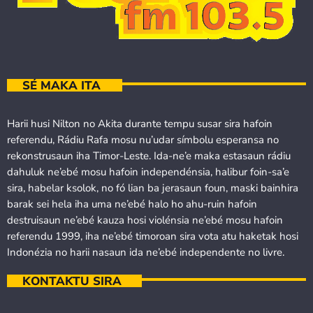
SÉ MAKA ITA
Harii husi Nilton no Akita durante tempu susar sira hafoin
referendu, Rádiu Rafa mosu nu’udar símbolu esperansa no
rekonstrusaun iha Timor-Leste. Ida-ne’e maka estasaun rádiu
dahuluk ne’ebé mosu hafoin independénsia, halibur foin-sa’e
sira, habelar ksolok, no fó lian ba jerasaun foun, maski bainhira
barak sei hela iha uma ne’ebé halo ho ahu-ruin hafoin
destruisaun ne’ebé kauza hosi violénsia ne’ebé mosu hafoin
referendu 1999, iha ne’ebé timoroan sira vota atu haketak hosi
Indonézia no harii nasaun ida ne’ebé independente no livre.
KONTAKTU SIRA