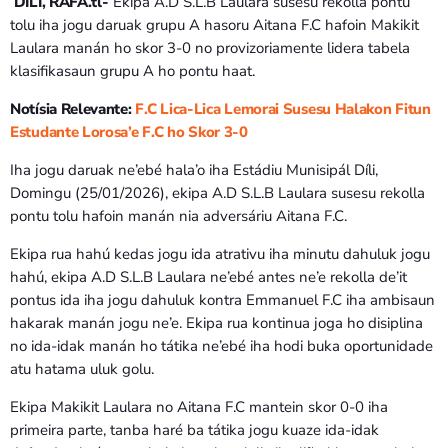
DILI, RAFA.tl-
Ekipa A.D S.L.B Laulara susesu rekolla pontu
Bom dia RAFA
7:00 AM - 10:00 AM
tolu iha jogu daruak grupu A hasoru Aitana F.C hafoin Makikit
Laulara manán ho skor 3-0 no provizoriamente lidera tabela
klasifikasaun grupu A ho pontu haat.
Notísia Relevante:
F.C Lica-Lica Lemorai Susesu Halakon Fitun
Estudante Lorosa’e F.C ho Skor 3-0
Iha jogu daruak ne’ebé hala’o iha Estádiu Munisipál Díli,
Domingu (25/01/2026), ekipa A.D S.L.B Laulara susesu rekolla
pontu tolu hafoin manán nia adversáriu Aitana F.C.
Ekipa rua hahú kedas jogu ida atrativu iha minutu dahuluk jogu
hahú, ekipa A.D S.L.B Laulara ne’ebé antes ne’e rekolla de’it
pontus ida iha jogu dahuluk kontra Emmanuel F.C iha ambisaun
hakarak manán jogu ne’e. Ekipa rua kontinua joga ho disiplina
no ida-idak manán ho tátika ne’ebé iha hodi buka oportunidade
atu hatama uluk golu.
Ekipa Makikit Laulara no Aitana F.C mantein skor 0-0 iha
primeira parte, tanba haré ba tátika jogu kuaze ida-idak