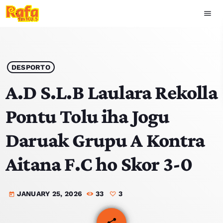
menu
close
play_arrow
OUVIR RAFA
DESPORTO
A.D S.L.B Laulara Rekolla
Pontu Tolu iha Jogu
HOME
Daruak Grupu A Kontra
NOTISIA
Aitana F.C ho Skor 3-0
EKIPA
JANUARY 25, 2026
33
3
TOP 15
today
PODCAST SIRA
share
email