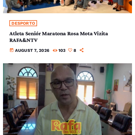
DESPORTO
Atleta Seniór Maratona Rosa Mota Vizita
RAFA&NTV
today
AUGUST 7, 2026
103
8