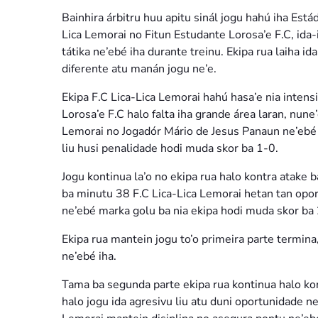
Bainhira árbitru huu apitu sinál jogu hahú iha Está
Lica Lemorai no Fitun Estudante Lorosa’e F.C, ida-i
tátika ne’ebé iha durante treinu. Ekipa rua laiha id
diferente atu manán jogu ne’e.
Ekipa F.C Lica-Lica Lemorai hahú hasa’e nia inten
Lorosa’e F.C halo falta iha grande área laran, nune
Lemorai no Jogadór Mário de Jesus Panaun ne’ebé 
liu husi penalidade hodi muda skor ba 1-0.
Jogu kontinua la’o no ekipa rua halo kontra atake
ba minutu 38 F.C Lica-Lica Lemorai hetan tan opor
ne’ebé marka golu ba nia ekipa hodi muda skor ba 
Ekipa rua mantein jogu to’o primeira parte termina
ne’ebé iha.
Tama ba segunda parte ekipa rua kontinua halo kon
halo jogu ida agresivu liu atu duni oportunidade n