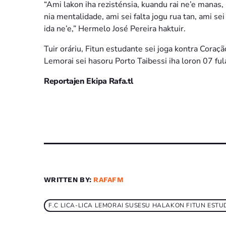
“Ami lakon iha rezisténsia, kuandu rai ne’e manas,
nia mentalidade, ami sei falta jogu rua tan, ami sei
ida ne’e,” Hermelo José Pereira haktuir.
Tuir oráriu, Fitun estudante sei joga kontra Coraҫão
Lemorai sei hasoru Porto Taibessi iha loron 07 ful
Reportajen Ekipa Rafa.tl
WRITTEN BY:
RAFAFM
F.C LICA-LICA LEMORAI SUSESU HALAKON FITUN ESTU