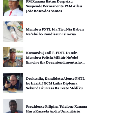
PM Xanana Hatun Despaixu
Suspende Permanente PAM Aileu
João Bosco dos Santos
Membru PNTL Ida Tiru Nia Kaben
Ne’ebé ho Kondisaun Isin-rua
Komandu Jerál F-FDTL Detein
Membru Polísia Militár Ne’ebé
Envolve iha Dezentendimentu ho
SEATOU
Deskonfia, Kandidatu Ajente PNTL
ho Inisiál JGCM Laiha Diploma
Sekundáriu Pasa Ba Teste Médiku
Prezidente Filipina Telefone Xanana
Husu Kansela Apóiu Umanitáriu