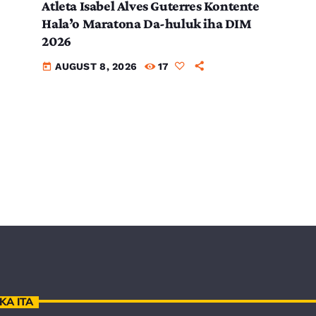
Atleta Isabel Alves Guterres Kontente
Hala’o Maratona Da-huluk iha DIM
2026
AUGUST 8, 2026
17
today
KA ITA