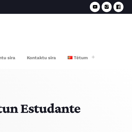
e
tu sira
Kontaktu sira
Tétum
itun Estudante