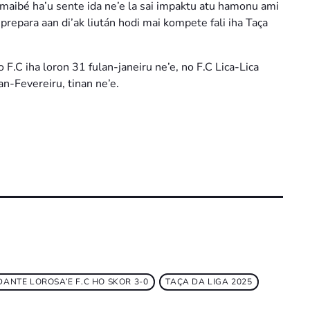
 maibé ha’u sente ida ne’e la sai impaktu atu hamonu ami
 prepara aan di’ak liután hodi mai kompete fali iha Taça
 F.C iha loron 31 fulan-janeiru ne’e, no F.C Lica-Lica
an-Fevereiru, tinan ne’e.
DANTE LOROSA’E F.C HO SKOR 3-0
TAÇA DA LIGA 2025