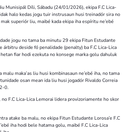
diu Munisipál Díli, Sábadu (24/01/2026), ekipa F.C Lica-
dak halo kedas jogu tuir instrusaun husi treinadór sira no
a mak superiór liu, maibé kada ekipa iha espíritu ne’ebé
sidade jogu no tama ba minutu 29 ekipa Fitun Estudante
’e árbitru deside fó penalidade (penalty) ba F.C Lica-Lica
hetan fiar hodi ezekuta no konsege marka golu dahuluk
 ba malu maka’as liu husi kombinasaun ne’ebé iha, no tama
tunidade osan mean ida liu husi jogadór Rivaldo Correia
2-0.
, no F.C Lica-Lica Lemorai lidera provizoriamente ho skor
tra atake ba malu, no ekipa Fitun Estudante Lorosa’e F.C
e’ebé iha hodi bele hatama golu, maibé F.C Lica-Lica