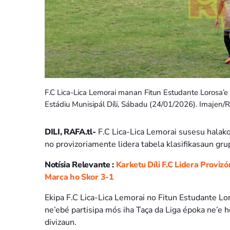
F.C Lica-Lica Lemorai manan Fitun Estudante Lorosa’e 
Estádiu Munisipál Díli, Sábadu (24/01/2026). Imajen/Ra
DILI, RAFA.tl-
F.C Lica-Lica Lemorai susesu halako
no provizoriamente lidera tabela klasifikasaun gru
Notísia Relevante :
Karketu Díli F.C Lidera Proviz
Marca ho Skor 3-1
Ekipa F.C Lica-Lica Lemorai no Fitun Estudante Lo
ne’ebé partisipa mós iha Taça da Liga époka ne’e 
divizaun.