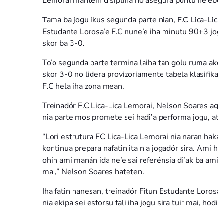
Lemorai mantein disiplina no asegura pontu ne’ebé
Tama ba jogu ikus segunda parte nian, F.C Lica-Li
Estudante Lorosa’e F.C nune’e iha minutu 90+3 j
skor ba 3-0.
To’o segunda parte termina laiha tan golu ruma a
skor 3-0 no lidera provizoriamente tabela klasifi
F.C hela iha zona mean.
Treinadór F.C Lica-Lica Lemorai, Nelson Soares ag
nia parte mos promete sei hadi’a performa jogu, at
“Lori estrutura FC Lica-Lica Lemorai nia naran haka
kontinua prepara nafatin ita nia jogadór sira. Ami 
ohin ami manán ida ne’e sai referénsia di’ak ba ami 
mai,” Nelson Soares hateten.
Iha fatin hanesan, treinadór Fitun Estudante Loro
nia ekipa sei esforsu fali iha jogu sira tuir mai, hod