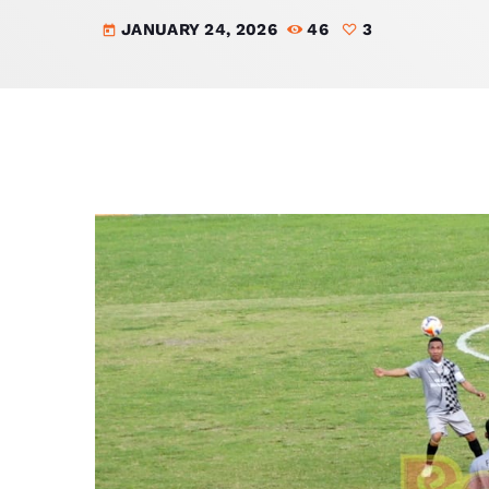
JANUARY 24, 2026
46
3
today