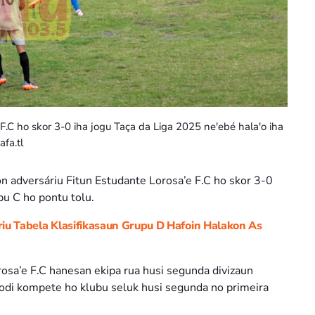
F.C ho skor 3-0 iha jogu Taça da Liga 2025 ne'ebé hala'o iha
fa.tl
n adversáriu Fitun Estudante Lorosa’e F.C ho skor 3-0
pu C ho pontu tolu.
óriu Tabela Klasifikasaun Grupu D Hafoin Halakon As
rosa’e F.C hanesan ekipa rua husi segunda divizaun
hodi kompete ho klubu seluk husi segunda no primeira