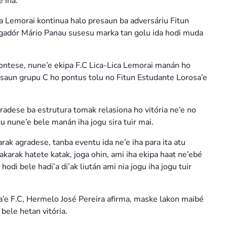
 iha.
ca Lemorai kontinua halo presaun ba adversáriu Fitun
ogadór Mário Panau susesu marka tan golu ida hodi muda
kontese, nune’e ekipa F.C Lica-Lica Lemorai manán ho
kasaun grupu C ho pontus tolu no Fitun Estudante Lorosa’e
radese ba estrutura tomak relasiona ho vitória ne’e no
u nune’e bele manán iha jogu sira tuir mai.
rak agradese, tanba eventu ida ne’e iha para ita atu
hakarak hatete katak, joga ohin, ami iha ekipa haat ne’ebé
hodi bele hadi’a di’ak liután ami nia jogu iha jogu tuir
sa’e F.C, Hermelo José Pereira afirma, maske lakon maibé
i bele hetan vitória.