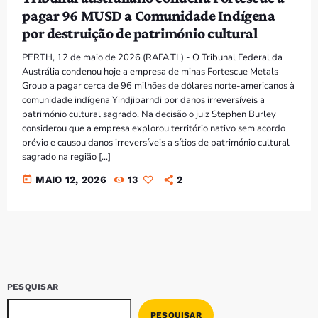
Bom dia RAFA
pagar 96 MUSD a Comunidade Indígena
7:00 AM - 9:00 AM
por destruição de património cultural
PERTH, 12 de maio de 2026 (RAFA.TL) - O Tribunal Federal da
Austrália condenou hoje a empresa de minas Fortescue Metals
Group a pagar cerca de 96 milhões de dólares norte-americanos à
comunidade indígena Yindjibarndi por danos irreversíveis a
património cultural sagrado. Na decisão o juiz Stephen Burley
considerou que a empresa explorou território nativo sem acordo
prévio e causou danos irreversíveis a sítios de património cultural
sagrado na região […]
today
MAIO 12, 2026
13
2
PESQUISAR
PESQUISAR