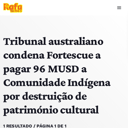
menu
close
Tribunal australiano
play_arrow
OUVIR RAFA
condena Fortescue a
pagar 96 MUSD a
HOME
Comunidade Indígena
NOTÍCIAS
por destruição de
EQUIPA
património cultural
TOP 15
PODCASTS
1 RESULTADO / PÁGINA 1 DE 1