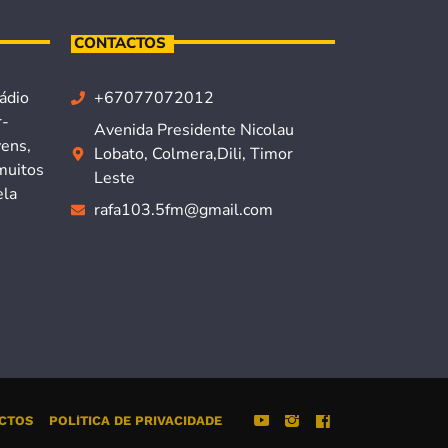
CONTACTOS
ádio
+67077072012
r-
Avenida Presidente Nicolau
vens,
Lobato, Colmera,Dili, Timor
muitos
Leste
ela
rafa103.5fm@gmail.com
CTOS
POLÍTICA DE PRIVACIDADE