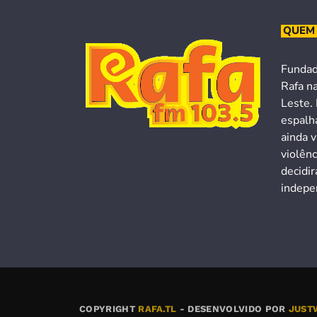
QUEM
Fundad
Rafa n
Leste. 
espalh
ainda v
violên
decidi
indepen
COPYRIGHT
RAFA.TL
- DESENVOLVIDO POR
JUST