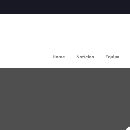
M
Home
Notícias
Equipa
P
Q
E
P