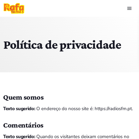
menu
close
Política de privacidade
play_arrow
OUVIR RAFA
HOME
NOTÍCIAS
Quem somos
EQUIPA
Texto sugerido:
O endereço do nosso site é: https://radiosfm.pt.
TOP 15
Comentários
PODCASTS
Texto sugerido:
Quando os visitantes deixam comentários no