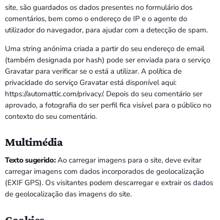
site, são guardados os dados presentes no formulário dos
comentários, bem como o endereço de IP e o agente do
PROGRAMAS
utilizador do navegador, para ajudar com a detecção de spam.
VIDEOS
Uma string anónima criada a partir do seu endereço de email
(também designada por hash) pode ser enviada para o serviço
EVENTOS
Gravatar para verificar se o está a utilizar. A política de
privacidade do serviço Gravatar está disponível aqui:
CONTACTOS
https://automattic.com/privacy/. Depois do seu comentário ser
aprovado, a fotografia do ser perfil fica visível para o público no
PORTUGUÊS
keyboard_arrow_down
contexto do seu comentário.
TÉTUM
Multimédia
PORTUGUÊS
PRÓXIMOS PROGRAMAS
Texto sugerido:
Ao carregar imagens para o site, deve evitar
carregar imagens com dados incorporados de geolocalização
(EXIF GPS). Os visitantes podem descarregar e extrair os dados
de geolocalização das imagens do site.
Cookies