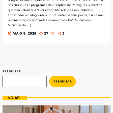
Bom dia RAFA
nos currículos e programas da disciplina de Português. A medida,
7:00 AM - 9:00 AM
que visa valorizar a diversidade literária da Comunidade e
aprofundar o diálogo intercultural entre os seus povos, é uma das
recomendações aprovadas no âmbito da XIV Reunião dos
Bom dia RAFA
Ministros da […]
7:00 AM - 10:00 AM
today
MAIO 8, 2026
27
2
PESQUISAR
PESQUISAR
NO AR