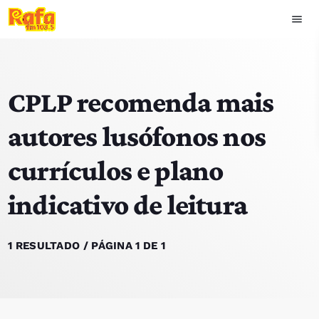
menu
close
CPLP recomenda mais
play_arrow
OUVIR RAFA
autores lusófonos nos
currículos e plano
HOME
indicativo de leitura
NOTÍCIAS
EQUIPA
1 RESULTADO / PÁGINA 1 DE 1
TOP 15
PODCASTS