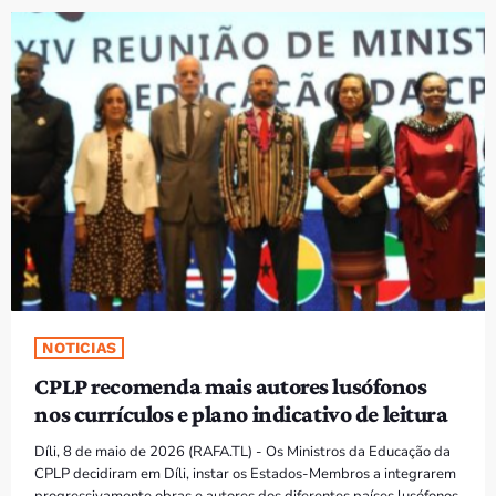
PROGRAMAS
VIDEOS
EVENTOS
CONTACTOS
PORTUGUÊS
keyboard_arrow_down
TÉTUM
PORTUGUÊS
PRÓXIMOS PROGRAMAS
NOTICIAS
CPLP recomenda mais autores lusófonos
Bom dia RAFA
nos currículos e plano indicativo de leitura
7:00 AM - 10:00 AM
Díli, 8 de maio de 2026 (RAFA.TL) - Os Ministros da Educação da
CPLP decidiram em Díli, instar os Estados-Membros a integrarem
progressivamente obras e autores dos diferentes países lusófonos