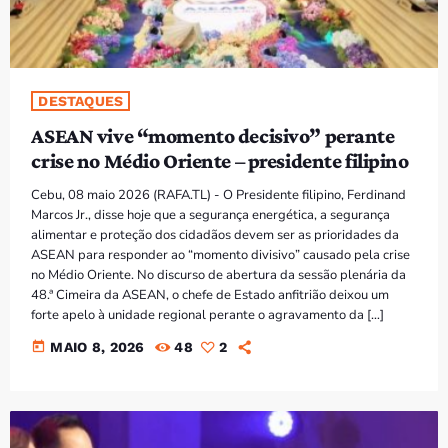
DESTAQUES
ASEAN vive “momento decisivo” perante
crise no Médio Oriente – presidente filipino
Cebu, 08 maio 2026 (RAFA.TL) - O Presidente filipino, Ferdinand
Marcos Jr., disse hoje que a segurança energética, a segurança
alimentar e proteção dos cidadãos devem ser as prioridades da
ASEAN para responder ao “momento divisivo” causado pela crise
no Médio Oriente. No discurso de abertura da sessão plenária da
48.ª Cimeira da ASEAN, o chefe de Estado anfitrião deixou um
forte apelo à unidade regional perante o agravamento da […]
today
MAIO 8, 2026
48
2