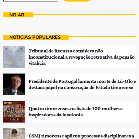
NO AR
NOTÍCIAS POPULARES
Tribunal de Recurso considera não
inconstitucional a revogação retroativa da pensão
vitalícia
Presidente de Portugal lamenta morte de Lú-Olo e
destaca papel na construção do Estado timorense
Quatro timorenses na lista de 100 mulheres
inspiradoras da lusofonia
CSMJ timorense aplicou processos disciplinares a