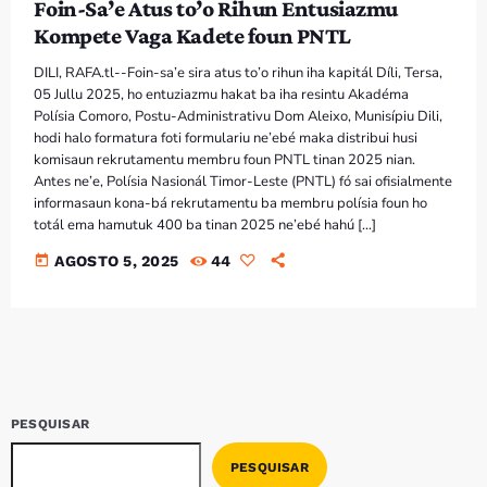
Foin-Sa’e Atus to’o Rihun Entusiazmu
Kompete Vaga Kadete foun PNTL
DILI, RAFA.tl--Foin-sa’e sira atus to’o rihun iha kapitál Díli, Tersa,
05 Jullu 2025, ho entuziazmu hakat ba iha resintu Akadéma
Polísia Comoro, Postu-Administrativu Dom Aleixo, Munisípiu Dili,
hodi halo formatura foti formulariu ne’ebé maka distribui husi
komisaun rekrutamentu membru foun PNTL tinan 2025 nian.
Antes ne’e, Polísia Nasionál Timor-Leste (PNTL) fó sai ofisialmente
informasaun kona-bá rekrutamentu ba membru polísia foun ho
totál ema hamutuk 400 ba tinan 2025 ne’ebé hahú […]
today
AGOSTO 5, 2025
44
PESQUISAR
PESQUISAR