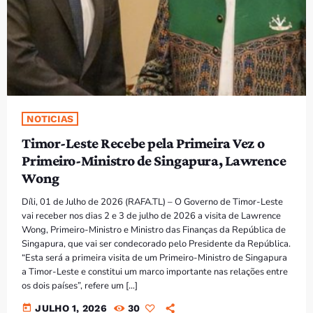
PROGRAMAS
VIDEOS
EVENTOS
NOTICIAS
CONTACTOS
Timor-Leste Recebe pela Primeira Vez o
Primeiro-Ministro de Singapura, Lawrence
PORTUGUÊS
keyboard_arrow_down
Wong
TÉTUM
Díli, 01 de Julho de 2026 (RAFA.TL) – O Governo de Timor-Leste
PORTUGUÊS
vai receber nos dias 2 e 3 de julho de 2026 a visita de Lawrence
PRÓXIMOS PROGRAMAS
Wong, Primeiro-Ministro e Ministro das Finanças da República de
Singapura, que vai ser condecorado pelo Presidente da República.
Bom dia RAFA
“Esta será a primeira visita de um Primeiro-Ministro de Singapura
7:00 AM - 9:00 AM
a Timor-Leste e constitui um marco importante nas relações entre
os dois países”, refere um […]
today
JULHO 1, 2026
30