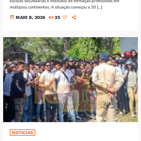
escolas secundárias e institutos de formação profissional em
múltiplos continentes. A situação começou a 30 […]
today
MAIO 8, 2026
25
NOTICIAS