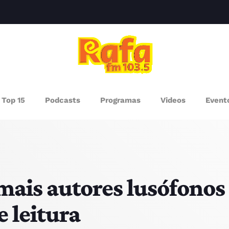
clos
AGAZINE
Top 15
Podcasts
Programas
Videos
Event
ROGRAMAS
UEM SOMOS
PISODES
is autores lusófonos 
e leitura
RÓXIMOS PROGRAMAS