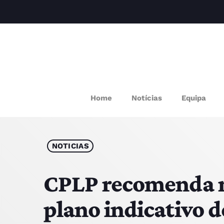
M
Home
Notícias
Equipa
P
Q
NOTICIAS
E
CPLP recomenda ma
plano indicativo d
P