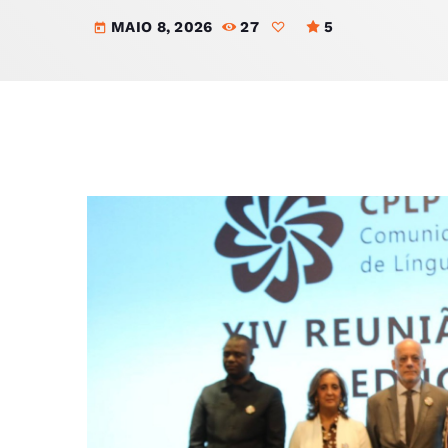
MAIO 8, 2026
27
5
today