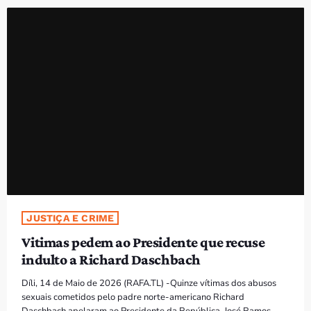
PROGRAMAS
VIDEOS
EVENTOS
CONTACTOS
PORTUGUÊS
keyboard_arrow_down
TÉTUM
PORTUGUÊS
PRÓXIMOS PROGRAMAS
JUSTIÇA E CRIME
Vitimas pedem ao Presidente que recuse
Bom dia RAFA
indulto a Richard Daschbach
7:00 AM - 9:00 AM
Díli, 14 de Maio de 2026 (RAFA.TL) -Quinze vítimas dos abusos
sexuais cometidos pelo padre norte-americano Richard
Daschbach apelaram ao Presidente da República, José Ramos-