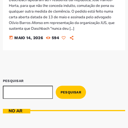
Bom dia RAFA
Horta, para que não lhe conceda indulto, comutação de pena ou
7:00 AM - 10:00 AM
qualquer outra medida de clemência. O pedido está feito numa
carta aberta datada de 13 de maio e assinada pelo advogado
Olívio Barros Afonso em representação da organização JUS, que
sustenta que Daschbach "nunca deu […]
today
MAIO 14, 2026
594
PESQUISAR
PESQUISAR
NO AR