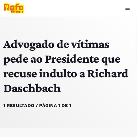
menu
close
Advogado de vítimas
play_arrow
OUVIR RAFA
pede ao Presidente que
recuse indulto a Richard
HOME
Daschbach
NOTÍCIAS
EQUIPA
1 RESULTADO / PÁGINA 1 DE 1
TOP 15
PODCASTS