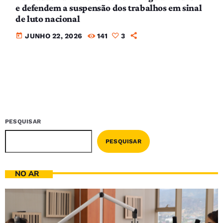
e defendem a suspensão dos trabalhos em sinal
de luto nacional
today
JUNHO 22, 2026
141
3
PESQUISAR
PESQUISAR
NO AR