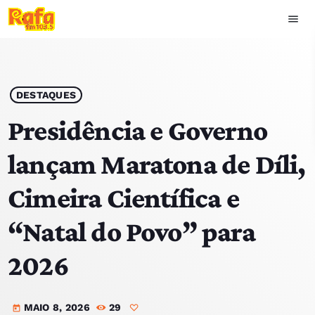
menu
close
play_arrow
OUVIR RAFA
DESTAQUES
Presidência e Governo
lançam Maratona de Díli,
HOME
Cimeira Científica e
NOTÍCIAS
“Natal do Povo” para
EQUIPA
2026
TOP 15
MAIO 8, 2026
29
PODCASTS
today