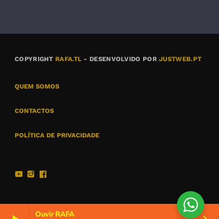
COPYRIGHT
RAFA.TL
- DESENVOLVIDO POR
JUSTWEB.PT
QUEM SOMOS
CONTACTOS
POLÍTICA DE PRIVACIDADE
Ouvir RAFA
play_arrow
keyboard_arrow_right