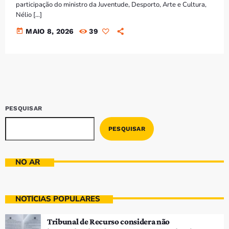
participação do ministro da Juventude, Desporto, Arte e Cultura,
Nélio […]
today
MAIO 8, 2026
39
PESQUISAR
PESQUISAR
NO AR
NOTÍCIAS POPULARES
Tribunal de Recurso considera não