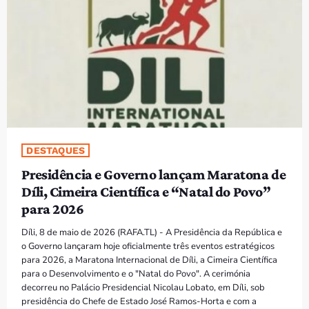
PROGRAMAS
VIDEOS
EVENTOS
CONTACTOS
DESTAQUES
PORTUGUÊS
keyboard_arrow_down
Presidência e Governo lançam Maratona de
TÉTUM
Díli, Cimeira Científica e “Natal do Povo”
para 2026
PORTUGUÊS
PRÓXIMOS PROGRAMAS
Díli, 8 de maio de 2026 (RAFA.TL) - A Presidência da República e
o Governo lançaram hoje oficialmente três eventos estratégicos
para 2026, a Maratona Internacional de Díli, a Cimeira Científica
para o Desenvolvimento e o "Natal do Povo". A cerimónia
decorreu no Palácio Presidencial Nicolau Lobato, em Díli, sob
presidência do Chefe de Estado José Ramos-Horta e com a