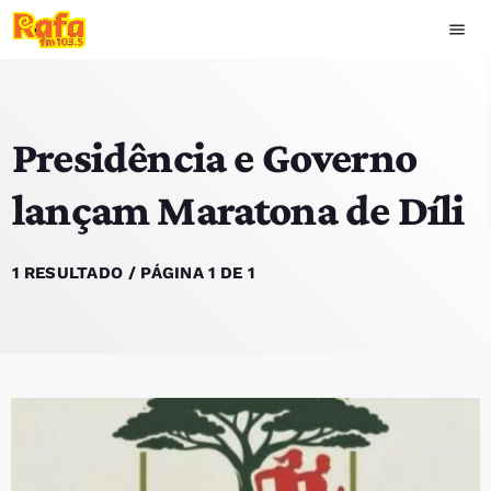
menu
close
Presidência e Governo
play_arrow
OUVIR RAFA
lançam Maratona de Díli
HOME
1 RESULTADO / PÁGINA 1 DE 1
NOTÍCIAS
EQUIPA
TOP 15
PODCASTS