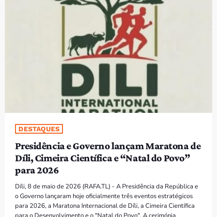
PROGRAMAS
VIDEOS
EVENTOS
CONTACTOS
PORTUGUÊS
keyboard_arrow_down
DESTAQUES
TÉTUM
Presidência e Governo lançam Maratona de
PORTUGUÊS
PRÓXIMOS PROGRAMAS
Díli, Cimeira Científica e “Natal do Povo”
para 2026
Bom dia RAFA
7:00 AM - 10:00 AM
Díli, 8 de maio de 2026 (RAFA.TL) - A Presidência da República e
o Governo lançaram hoje oficialmente três eventos estratégicos
para 2026, a Maratona Internacional de Díli, a Cimeira Científica
para o Desenvolvimento e o "Natal do Povo". A cerimónia