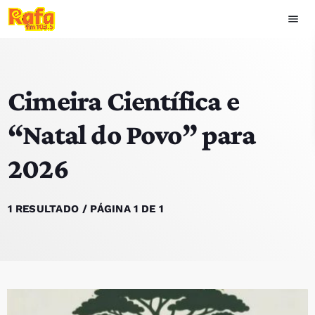
menu
close
Cimeira Científica e
play_arrow
OUVIR RAFA
“Natal do Povo” para
2026
HOME
NOTÍCIAS
1 RESULTADO / PÁGINA 1 DE 1
EQUIPA
TOP 15
PODCASTS