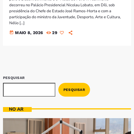
Bom dia RAFA
decorreu no Palácio Presidencial Nicolau Lobato, em Díli, sob
7:00 AM - 9:00 AM
presidência do Chefe de Estado José Ramos-Horta e com a
participação do ministro da Juventude, Desporto, Arte e Cultura,
Nélio […]
Bom dia RAFA
7:00 AM - 10:00 AM
today
MAIO 8, 2026
29
PESQUISAR
PESQUISAR
NO AR