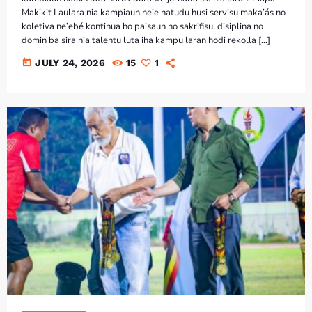
Makikit Laulara nia kampiaun ne’e hatudu husi servisu maka’ás no
koletiva ne’ebé kontinua ho paisaun no sakrifisu, disiplina no
domin ba sira nia talentu luta iha kampu laran hodi rekolla […]
today
JULY 24, 2026
15
1