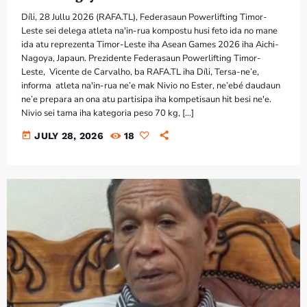
Díli, 28 Jullu 2026 (RAFA.TL), Federasaun Powerlifting Timor-
Leste sei delega atleta na'in-rua kompostu husi feto ida no mane
ida atu reprezenta Timor-Leste iha Asean Games 2026 iha Aichi-
Nagoya, Japaun. Prezidente Federasaun Powerlifting Timor-
Leste, Vicente de Carvalho, ba RAFA.TL iha Díli, Tersa-ne’e,
informa atleta na'in-rua ne’e mak Nivio no Ester, ne’ebé daudaun
ne’e prepara an ona atu partisipa iha kompetisaun hit besi ne'e.
Nivio sei tama iha kategoria peso 70 kg, […]
today
JULY 28, 2026
18