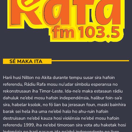
SÉ MAKA ITA
Harii husi Nilton no Akita durante tempu susar sira hafoin
referendu, Rádiu Rafa mosu nu’udar símbolu esperansa no
rekonstrusaun iha Timor-Leste. Ida-ne’e maka estasaun rádiu
dahuluk ne’ebé mosu hafoin independénsia, halibur foin-sa’e
sira, habelar ksolok, no fó lian ba jerasaun foun, maski bainhira
barak sei hela iha uma ne’ebé halo ho ahu-ruin hafoin
destruisaun ne’ebé kauza hosi violénsia ne’ebé mosu hafoin
referendu 1999, iha ne’ebé timoroan sira vota atu haketak hosi
Indonézia no harii nasaun ida ne’ebé independente no livre.