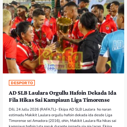
DESPORTO
AD SLB Laulara Orgullu Hafoin Dekada Ida
Fila Hikas Sai Kampiaun Liga Timorense
Díli, 24 Jullu 2026 (RAFA.TL)- Ekipa AD SLB Laulara ho naran
estimadu Makikit Laulara orgullu hafoin dekada ida desde Liga
Timorense sei Amadora (2016), ohin, Makikit Laulara fila hikas sai
kampiaun hafoin luta naruk durante jornada sia nia laran. Ekipa