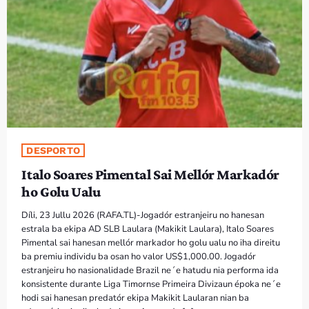
DESPORTO
Italo Soares Pimental Sai Mellór Markadór
ho Golu Ualu
Díli, 23 Jullu 2026 (RAFA.TL)-Jogadór estranjeiru no hanesan
estrala ba ekipa AD SLB Laulara (Makikit Laulara), Italo Soares
Pimental sai hanesan mellór markador ho golu ualu no iha direitu
ba premiu individu ba osan ho valor US$1,000.00. Jogadór
estranjeiru ho nasionalidade Brazil ne´e hatudu nia performa ida
konsistente durante Liga Timornse Primeira Divizaun époka ne´e
hodi sai hanesan predatór ekipa Makikit Laularan nian ba