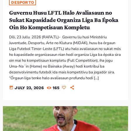
DESPORTO
Guvernu Husu LFTL Halo Avaliasaun no
Sukat Kapasidade Organiza Liga Ba Époka
Oin Ho Kompetisaun Kompletu
Díli, 23 Jullu 2026 (RAFA.TL)- Governu liu husi Ministériu
Juventude, Desportu, Arte no Klutura (MJDAK), husu ba órgaun
Liga Futebol Timor-Leste (LFTL) atu halo avaliasaun no sukat mós
ho kapasidade organizasaun nian hodi organiza Liga ba époka sira
oin mai ho kompetisaun kompletu (Full Competition), iha jogu
Uma-Na´in (Home) no Bainaka (Away) hodi kontribui ba
dezenvolvimentu futeból ida mais kompetitivu ba jogadór sira.
“Órgaun liga tenke halo avaliasaun profundu hodi […]
today
JULY 23, 2026
165