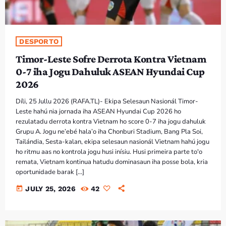
DESPORTO
Timor-Leste Sofre Derrota Kontra Vietnam
0-7 iha Jogu Dahuluk ASEAN Hyundai Cup
2026
Díli, 25 Jullu 2026 (RAFA.TL)- Ekipa Selesaun Nasionál Timor-
Leste hahú nia jornada iha ASEAN Hyundai Cup 2026 ho
rezulatadu derrota kontra Vietnam ho score 0-7 iha jogu dahuluk
Grupu A. Jogu ne’ebé hala’o iha Chonburi Stadium, Bang Pla Soi,
Tailándia, Sesta-kalan, ekipa selesaun nasionál Vietnam hahú jogu
ho ritmu aas no kontrola jogu husi inísiu. Husi primeira parte to'o
remata, Vietnam kontinua hatudu dominasaun iha posse bola, kria
oportunidade barak […]
today
JULY 25, 2026
42