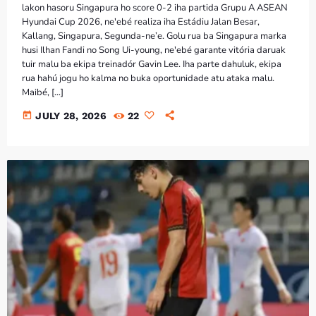
lakon hasoru Singapura ho score 0-2 iha partida Grupu A ASEAN
Hyundai Cup 2026, ne'ebé realiza iha Estádiu Jalan Besar,
Kallang, Singapura, Segunda-ne’e. Golu rua ba Singapura marka
husi Ilhan Fandi no Song Ui-young, ne'ebé garante vitória daruak
tuir malu ba ekipa treinadór Gavin Lee. Iha parte dahuluk, ekipa
rua hahú jogu ho kalma no buka oportunidade atu ataka malu.
Maibé, […]
today
JULY 28, 2026
22