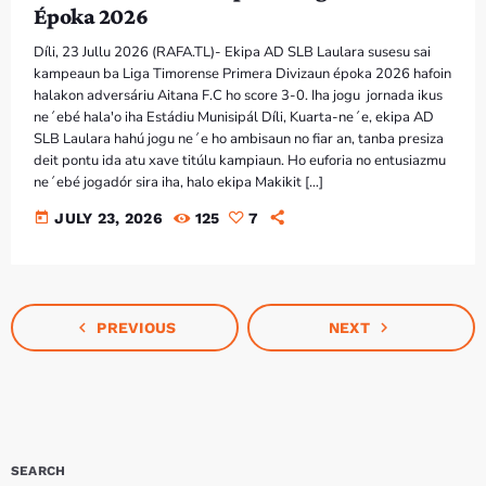
Époka 2026
Díli, 23 Jullu 2026 (RAFA.TL)- Ekipa AD SLB Laulara susesu sai
kampeaun ba Liga Timorense Primera Divizaun époka 2026 hafoin
halakon adversáriu Aitana F.C ho score 3-0. Iha jogu jornada ikus
ne´ebé hala'o iha Estádiu Munisipál Díli, Kuarta-ne´e, ekipa AD
SLB Laulara hahú jogu ne´e ho ambisaun no fiar an, tanba presiza
deit pontu ida atu xave titúlu kampiaun. Ho euforia no entusiazmu
ne´ebé jogadór sira iha, halo ekipa Makikit […]
today
JULY 23, 2026
125
7
navigate_before
navigate_next
PREVIOUS
NEXT
SEARCH