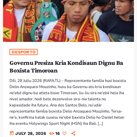
PROGRAMA SIRA
VÍDEO SIRA
EVENTU SIRA
DESPORTO
KONTAKTU SIRA
Governu Presiza Kria Kondisaun Dignu Ba
Boxista Timoroan
TÉTUM
keyboard_arrow_down
Díli, 28 Jullu 2026 (RAFA.TL) – Reprezentante família husi boxista
TÉTUM
Delio Anzaquesi Mouzinho, husu ba Governu atu kria kondisaun
ne'ebé dignu ba atleta boxe Timoroan, liu-liu sira ne'ebé hela iha
PORTUGUÊS
PRÓXIMOS PROGRAMAS
nivel amador, hodi bele dezenvolve sira-nia talenta no
kapasidade iha futuru. Ana dos Santos Belo, nu’udár
reprezentante família boxista Delio Anzaquesi Mouzinho, Tersa-
ne’e, konfirma katak susesu ne'ebé baxista Delio ho Daniel hetan
iha eventu Holywings Sport Night (HSN) iha Bali, […]
today
JULY 28, 2026
16