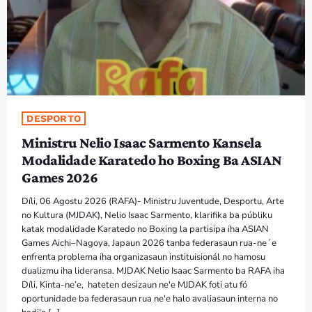
PROGRAMA SIRA
VÍDEO SIRA
EVENTU SIRA
DESPORTO
KONTAKTU SIRA
Ministru Nelio Isaac Sarmento Kansela
Modalidade Karatedo ho Boxing Ba ASIAN
TÉTUM
keyboard_arrow_down
Games 2026
TÉTUM
Díli, 06 Agostu 2026 (RAFA)- Ministru Juventude, Desportu, Arte
PORTUGUÊS
no Kultura (MJDAK), Nelio Isaac Sarmento, klarifika ba públiku
PRÓXIMOS PROGRAMAS
katak modalidade Karatedo no Boxing la partisipa iha ASIAN
Games Aichi–Nagoya, Japaun 2026 tanba federasaun rua-ne´e
enfrenta problema iha organizasaun instituisionál no hamosu
dualizmu iha lideransa. MJDAK Nelio Isaac Sarmento ba RAFA iha
Díli, Kinta-ne’e, hateten desizaun ne'e MJDAK foti atu fó
oportunidade ba federasaun rua ne'e halo avaliasaun interna no