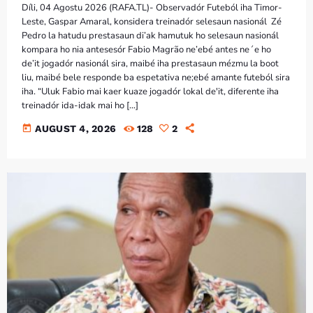
Díli, 04 Agostu 2026 (RAFA.TL)- Observadór Futeból iha Timor-
Leste, Gaspar Amaral, konsidera treinadór selesaun nasionál Zé
Pedro la hatudu prestasaun di’ak hamutuk ho selesaun nasionál
kompara ho nia antesesór Fabio Magrão ne’ebé antes ne´e ho
de’it jogadór nasionál sira, maibé iha prestasaun mézmu la boot
liu, maibé bele responde ba espetativa ne;ebé amante futeból sira
iha. “Uluk Fabio mai kaer kuaze jogadór lokal de'it, diferente iha
treinadór ida-idak mai ho […]
today
AUGUST 4, 2026
128
2