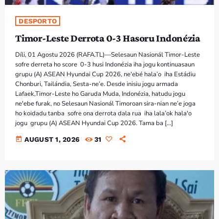
DESPORTO
Timor-Leste Derrota 0-3 Hasoru Indonézia
Díli, 01 Agostu 2026 (RAFA.TL)—Selesaun Nasionál Timor-Leste
sofre derreta ho score 0-3 husi Indonézia iha jogu kontinuasaun
grupu (A) ASEAN Hyundai Cup 2026, ne'ebé hala’o iha Estádiu
Chonburi, Tailándia, Sesta-ne’e. Desde inisiu jogu armada
Lafaek,Timor-Leste ho Garuda Muda, Indonézia, hatudu jogu
ne'ebe furak, no Selesaun Nasionál Timoroan sira-nian ne’e joga
ho koidadu tanba sofre ona derrota dala rua iha lala’ok hala'o
jogu grupu (A) ASEAN Hyundai Cup 2026. Tama ba […]
today
AUGUST 1, 2026
31