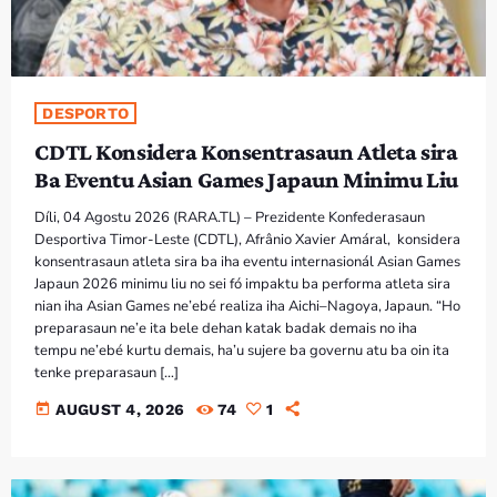
DESPORTO
CDTL Konsidera Konsentrasaun Atleta sira
Ba Eventu Asian Games Japaun Minimu Liu
Díli, 04 Agostu 2026 (RARA.TL) – Prezidente Konfederasaun
Desportiva Timor-Leste (CDTL), Afrânio Xavier Amáral, konsidera
konsentrasaun atleta sira ba iha eventu internasionál Asian Games
Japaun 2026 minimu liu no sei fó impaktu ba performa atleta sira
nian iha Asian Games ne’ebé realiza iha Aichi–Nagoya, Japaun. “Ho
preparasaun ne’e ita bele dehan katak badak demais no iha
tempu ne’ebé kurtu demais, ha’u sujere ba governu atu ba oin ita
tenke preparasaun […]
today
AUGUST 4, 2026
74
1