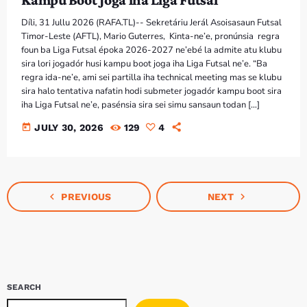
Díli, 31 Jullu 2026 (RAFA.TL)-- Sekretáriu Jerál Asoisasaun Futsal
Timor-Leste (AFTL), Mario Guterres, Kinta-ne’e, pronúnsia regra
foun ba Liga Futsal époka 2026-2027 ne’ebé la admite atu klubu
sira lori jogadór husi kampu boot joga iha Liga Futsal ne’e. “Ba
regra ida-ne’e, ami sei partilla iha technical meeting mas se klubu
sira halo tentativa nafatin hodi submeter jogadór kampu boot sira
iha Liga Futsal ne’e, pasénsia sira sei simu sansaun todan […]
today
JULY 30, 2026
129
4
navigate_before
navigate_next
PREVIOUS
NEXT
SEARCH