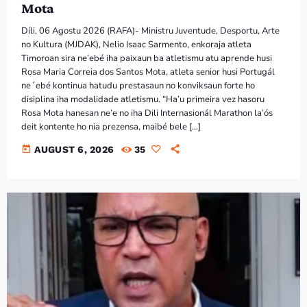
Mota
Díli, 06 Agostu 2026 (RAFA)- Ministru Juventude, Desportu, Arte
no Kultura (MJDAK), Nelio Isaac Sarmento, enkoraja atleta
Timoroan sira ne’ebé iha paixaun ba atletismu atu aprende husi
Rosa Maria Correia dos Santos Mota, atleta senior husi Portugál
ne´ebé kontinua hatudu prestasaun no konviksaun forte ho
disiplina iha modalidade atletismu. “Ha’u primeira vez hasoru
Rosa Mota hanesan ne’e no iha Dili Internasionál Marathon la’ós
deit kontente ho nia prezensa, maibé bele […]
today
AUGUST 6, 2026
35