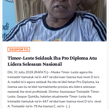
DESPORTO
Timor-Leste Seidauk Iha Pro Diploma Atu
Lidera Selesaun Nasionál
Díli, 31 Jullu 2026 (RAFA.TL)--Maske Timor-Leste agora iha
treinadór hamutuk na’in-447 ne’ebé kaer lisensa husi nivel D to’o
A, maibé to’o agora seidauk iha ida ne’ebé hetan Pro Diploma, ka
lisensa aas liu ne’ebé normalmente presiza atu lidera selesaun
nasionál iha nivel profisionál. Diretor Asosiasaun Treinadór Timor-
Leste, Gaspar Quintão, hateten atualmente Timor-Leste iha
treinadór hamutuk na’in-447 ne'ebé kaer lisensa nivel D to'o nivel
A. Treinadór na'in-79 iha lisensa C, na’in- […]