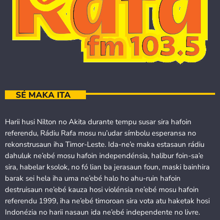
SÉ MAKA ITA
Harii husi Nilton no Akita durante tempu susar sira hafoin
referendu, Rádiu Rafa mosu nu’udar símbolu esperansa no
rekonstrusaun iha Timor-Leste. Ida-ne’e maka estasaun rádiu
dahuluk ne’ebé mosu hafoin independénsia, halibur foin-sa’e
sira, habelar ksolok, no fó lian ba jerasaun foun, maski bainhira
barak sei hela iha uma ne’ebé halo ho ahu-ruin hafoin
destruisaun ne’ebé kauza hosi violénsia ne’ebé mosu hafoin
referendu 1999, iha ne’ebé timoroan sira vota atu haketak hosi
Indonézia no harii nasaun ida ne’ebé independente no livre.