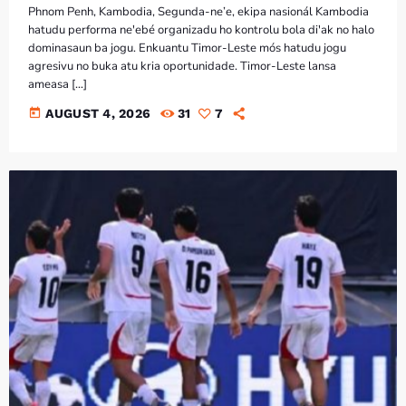
Phnom Penh, Kambodia, Segunda-ne’e, ekipa nasionál Kambodia
hatudu performa ne'ebé organizadu ho kontrolu bola di'ak no halo
dominasaun ba jogu. Enkuantu Timor-Leste mós hatudu jogu
agresivu no buka atu kria oportunidade. Timor-Leste lansa
ameasa […]
today
AUGUST 4, 2026
31
7