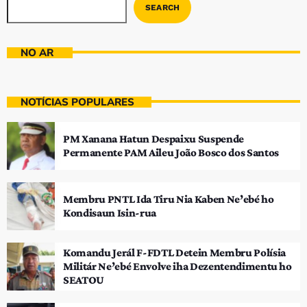
SEARCH
NO AR
NOTÍCIAS POPULARES
PM Xanana Hatun Despaixu Suspende
Permanente PAM Aileu João Bosco dos Santos
Membru PNTL Ida Tiru Nia Kaben Ne’ebé ho
Kondisaun Isin-rua
Komandu Jerál F-FDTL Detein Membru Polísia
Militár Ne’ebé Envolve iha Dezentendimentu ho
SEATOU