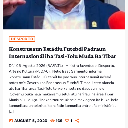
DESPORTO
Konstrusaun Estádiu Futeból Padraun
Internasionál iha Tasi-Tolu Muda Ba Tibar
Díli, 05 Agostu 2026 (RAFA.TL)- Ministru Juventude, Desportu,
Arte no Kultura (MJDAC), Nelio Isaac Sarmento, informa
konstrusaun Estádiu Futeból ho padraun internasionál ne’ebé
antes ne’e Governu no Federasaun Futeból Timor-Leste planeia
atu harí iha área Tasi-Tolu tenke kansela no daudaun ne’e
Governu buka hela mekanizmu seluk atu harí fali iha área Tibar,
Munisipiu Liquiça. “Mekanizmu seluk ne’e mak agora ita buka hela
komunikasaun teknika, ita nafatin komunika entre liña ministérial
[…]
today
AUGUST 5, 2026
169
1