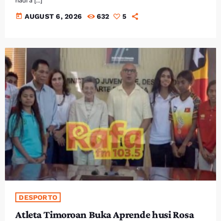
hadi'a […]
today
AUGUST 6, 2026
632
5
DESPORTO
Atleta Timoroan Buka Aprende husi Rosa