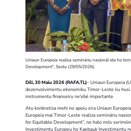
Uniaun Europeia realiza semináriu nasionál ida ho te
Development", Sesta (29/05/2026).
Díli, 30 Maiu 2026 (RAFA.TL)
– Uniaun Europeia (U
dezenvolvimentu ekonomiku Timor-Leste liu husi a
instrumentu finanseiru ne’ebé importante.
Atu konkretiza mehi no apoiu sira Uniaun Europei
Europeia mai Timor-Leste realiza semináriu nasi
for Equitable Development”, no halo mós serimón
Investimentu Europeu ho Kaebauk Investimentu no