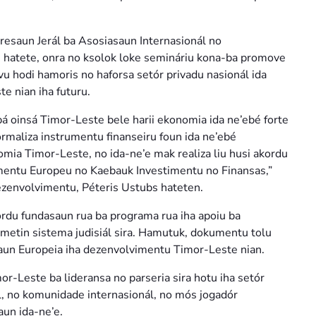
iresaun Jerál ba Asosiasaun Internasionál no
u hatete, onra no ksolok loke semináriu kona-ba promove
vu hodi hamoris no haforsa setór privadu nasionál ida
e nian iha futuru.
-bá oinsá Timor-Leste bele harii ekonomia ida ne’ebé forte
 formaliza instrumentu finanseiru foun ida ne’ebé
mia Timor-Leste, no ida-ne’e mak realiza liu husi akordu
entu Europeu no Kaebauk Investimentu no Finansas,”
ezenvolvimentu, Péteris Ustubs hateten.
ordu fundasaun rua ba programa rua iha apoiu ba
etin sistema judisiál sira. Hamutuk, dokumentu tolu
aun Europeia iha dezenvolvimentu Timor-Leste nian.
-Leste ba lideransa no parseria sira hotu iha setór
víl, no komunidade internasionál, no mós jogadór
aun ida-ne’e.