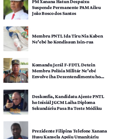
PM Xanana Hatun Despaixu
Suspende Permanente PAM Aileu
João Bosco dos Santos
Membru PNTL Ida Tiru Nia Kaben
Ne’ebé ho Kondisaun Isin-rua
Komandu Jerál F-FDTL Detein
Membru Polísia Militár Ne’ebé
Envolve iha Dezentendimentu ho
SEATOU
Deskonfia, Kandidatu Ajente PNTL
ho Inisiál JGCM Laiha Diploma
Sekundáriu Pasa Ba Teste Médiku
Prezidente Filipina Telefone Xanana
Husu Kansela Apóiu Umanitáriu