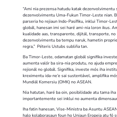
“Ami nia prezensa hatudu katak dezenvolvimentu se
dezenvolvimentu Uma-Fukun Timor-Leste nian. Bai
parseria ho rejiaun Indo-Pasífiku, inklui Timor-Les
globál, hanesan imi sei haré ami-nia loron ikus. Am
kualidade aas, transparente, dijitál, transporte, 
dezenvolvimentu ba tempu naruk, hametin propried
regra,” Péteris Ustubs subliña tan.
Ba Timor-Leste, odamatan globál signifika investe 
aumenta valór ba sira-nia produtu, no ajuda empre
rejionál no globál. Signifika, investe mós iha insti
kreximentu ida-ne’e sai sustentável, amplifika mó
Mundiál Komersiu (OMK) no ASEAN.
Nia hatutan, haré ba oin, posibilidade atu tama ih
importantemente sei inklui no aumenta dimensaun
Iha fatin hanesan, Vise-Ministra ba Asuntu ASEAN
halo kolaborasaun foun ho Uniaun Eropeia atu fó s