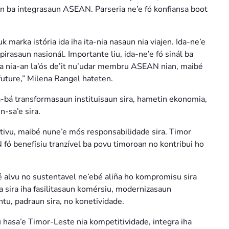
n ba integrasaun ASEAN. Parseria ne’e fó konfiansa boot
marka istória ida iha ita-nia nasaun nia viajen. Ida-ne’e
pirasaun nasionál. Importante liu, ida-ne’e fó sinál ba
ka nia-an la’ós de’it nu’udar membru ASEAN nian, maibé
 future,” Milena Rangel hateten.
bá transformasaun instituisaun sira, hametin ekonomia,
n-sa’e sira.
ativu, maibé nune’e mós responsabilidade sira. Timor
fó benefísiu tranzível ba povu timoroan no kontribui ho
é alvu no sustentavel ne’ebé aliña ho kompromisu sira
a sira iha fasilitasaun komérsiu, modernizasaun
entu, padraun sira, no konetividade.
 hasa’e Timor-Leste nia kompetitividade, integra iha