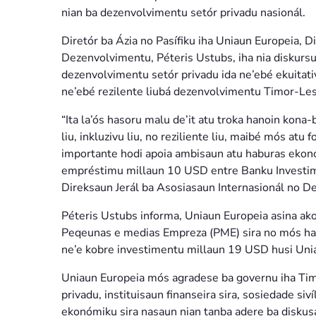
nian ba dezenvolvimentu setór privadu nasionál.
Diretór ba Ázia no Pasífiku iha Uniaun Europeia, D
Dezenvolvimentu, Péteris Ustubs, iha nia diskurs
dezenvolvimentu setór privadu ida ne’ebé ekuitati
ne’ebé rezilente liubá dezenvolvimentu Timor-Lest
“Ita la’ós hasoru malu de’it atu troka hanoin kona
liu, inkluzivu liu, no reziliente liu, maibé mós atu
importante hodi apoia ambisaun atu haburas ekono
empréstimu millaun 10 USD entre Banku Investim
Direksaun Jerál ba Asosiasaun Internasionál no D
Péteris Ustubs informa, Uniaun Europeia asina ak
Peqeunas e medias Empreza (PME) sira no mós ham
ne’e kobre investimentu millaun 19 USD husi Uni
Uniaun Europeia mós agradese ba governu iha Timor
privadu, instituisaun finanseira sira, sosiedade si
ekonómiku sira nasaun nian tanba adere ba diskus