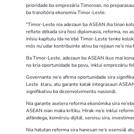
prioridade ba emprezária Timoroan, no preparasau
ba tranzitória ekonomia Timor-Leste.
“Timor-Leste nia adezaun ba ASEAN iha tinan kotuk 
reflete dékada sira hosi diplomasia, reforma, no as
inísiu kapítulu ida ne’ebé Timor-Leste tenke kolo
mós nu’udar kontribuinte ativu ba rejiaun ne’e nia
Ba Timor-Leste, adezaun ba ASEAN ikus mai kona-
no kria oportunidade ba povu, inklui emprezáriu foi
Governante ne’e afirma oportunidade sira signifik
Leste klaru, atu garante katak integrasaun ASEAN 
signifikativu ba dezenvolvimentu nasionál.
Nia garante aselera reforma ekonómika sira ne’eb
ASEAN nian maka krítiku. Hirak-ne’e inklui reform
alfándega, komérsiu dijitál, servisu sira, investim
Nia hatutan reforma sira hanesan ne’e esensiál atu