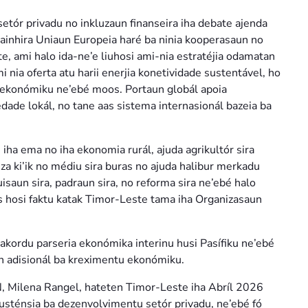
tór privadu no inkluzaun finanseira iha debate ajenda
nhira Uniaun Europeia haré ba ninia kooperasaun no
te, ami halo ida-ne’e liuhosi ami-nia estratéjia odamatan
i nia oferta atu harii enerjia konetividade sustentável, ho
no ekonómiku ne’ebé moos. Portaun globál apoia
ade lokál, no tane aas sistema internasionál bazeia ba
iha ema no iha ekonomia rurál, ajuda agrikultór sira
za ki’ik no médiu sira buras no ajuda halibur merkadu
tuisaun sira, padraun sira, no reforma sira ne’ebé halo
s hosi faktu katak Timor-Leste tama iha Organizasaun
a akordu parseria ekonómika interinu husi Pasífiku ne’ebé
 adisionál ba kreximentu ekonómiku.
, Milena Rangel, hateten Timor-Leste iha Abríl 2026
usténsia ba dezenvolvimentu setór privadu, ne’ebé fó