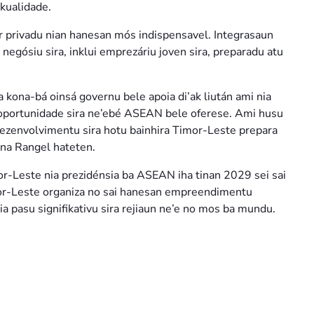
 kualidade.
r privadu nian hanesan mós indispensavel. Integrasaun
egósiu sira, inklui emprezáriu joven sira, preparadu atu
a kona-bá oinsá governu bele apoia di’ak liután ami nia
a oportunidade sira ne’ebé ASEAN bele oferese. Ami husu
dezenvolvimentu sira hotu bainhira Timor-Leste prepara
ena Rangel hateten.
r-Leste nia prezidénsia ba ASEAN iha tinan 2029 sei sai
mor-Leste organiza no sai hanesan empreendimentu
a pasu signifikativu sira rejiaun ne’e no mos ba mundu.