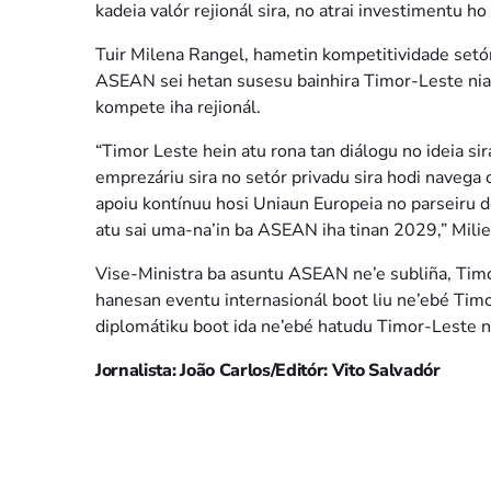
kadeia valór rejionál sira, no atrai investimentu ho
Tuir Milena Rangel, hametin kompetitividade setó
ASEAN sei hetan susesu bainhira Timor-Leste nia n
kompete iha rejionál.
“Timor Leste hein atu rona tan diálogu no ideia sir
emprezáriu sira no setór privadu sira hodi naveg
apoiu kontínuu hosi Uniaun Europeia no parseiru 
atu sai uma-na’in ba ASEAN iha tinan 2029,” Mili
Vise-Ministra ba asuntu ASEAN ne’e subliña, Timo
hanesan eventu internasionál boot liu ne’ebé Ti
diplomátiku boot ida ne’ebé hatudu Timor-Leste ni
Jornalista: João Carlos/Editór: Vito Salvadór