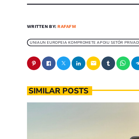
WRITTEN BY:
RAFAFM
UNIAUN EUROPEIA KOMPROMETE APOIU SETÓR PRIVAD
email
SIMILAR POSTS