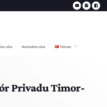
e
tu sira
Kontaktu sira
Tétum
ór Privadu Timor-