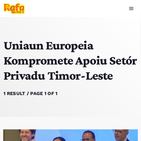
menu
close
Uniaun Europeia
play_arrow
OUVIR RAFA
Kompromete Apoiu Setór
Privadu Timor-Leste
HOME
NOTISIA
1 RESULT / PAGE 1 OF 1
EKIPA
TOP 15
PODCAST SIRA