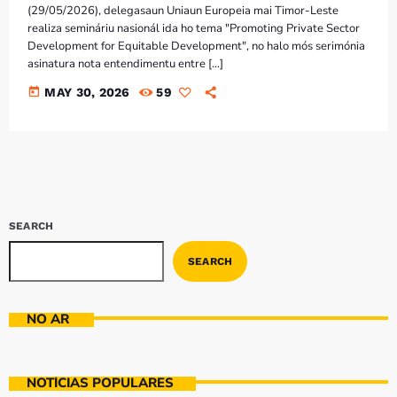
(29/05/2026), delegasaun Uniaun Europeia mai Timor-Leste
realiza semináriu nasionál ida ho tema "Promoting Private Sector
Development for Equitable Development", no halo mós serimónia
asinatura nota entendimentu entre […]
today
MAY 30, 2026
59
SEARCH
SEARCH
NO AR
NOTÍCIAS POPULARES