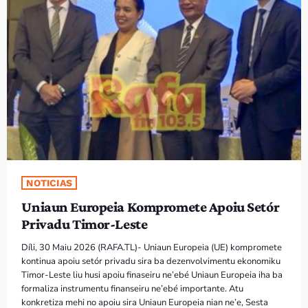
PROGRAMA SIRA
VÍDEO SIRA
EVENTU SIRA
KONTAKTU SIRA
TÉTUM
keyboard_arrow_down
NOTICIAS
TÉTUM
Uniaun Europeia Kompromete Apoiu Setór
PORTUGUÊS
PRÓXIMOS PROGRAMAS
Privadu Timor-Leste
Díli, 30 Maiu 2026 (RAFA.TL)- Uniaun Europeia (UE) kompromete
kontinua apoiu setór privadu sira ba dezenvolvimentu ekonomiku
Timor-Leste liu husi apoiu finaseiru ne’ebé Uniaun Europeia iha ba
formaliza instrumentu finanseiru ne’ebé importante. Atu
konkretiza mehi no apoiu sira Uniaun Europeia nian ne’e, Sesta