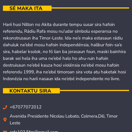
SÉ MAKA ITA
Harii husi Nilton no Akita durante tempu susar sira hafoin
referendu, Rádiu Rafa mosu nu’udar símbolu esperansa no
rekonstrusaun iha Timor-Leste. Ida-ne’e maka estasaun rádiu
dahuluk ne’ebé mosu hafoin independénsia, halibur foin-sa’e
sira, habelar ksolok, no fó lian ba jerasaun foun, maski bainhira
barak sei hela iha uma ne’ebé halo ho ahu-ruin hafoin
destruisaun ne’ebé kauza hosi violénsia ne’ebé mosu hafoin
referendu 1999, iha ne’ebé timoroan sira vota atu haketak hosi
Indonézia no harii nasaun ida ne’ebé independente no livre.
KONTAKTU SIRA
+67077072012
Avenida Presidente Nicolau Lobato, Colmera,Dili, Timor
Leste