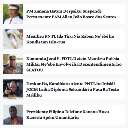
PM Xanana Hatun Despaixu Suspende
Permanente PAM Aileu João Bosco dos Santos
Membru PNTL Ida Tiru Nia Kaben Ne’ebé ho
Kondisaun Isin-rua
Komandu Jerál F-FDTL Detein Membru Polísia
Militár Ne’ebé Envolve iha Dezentendimentu ho
SEATOU
Deskonfia, Kandidatu Ajente PNTL ho Inisiál
JGCM Laiha Diploma Sekundáriu Pasa Ba Teste
Médiku
Prezidente Filipina Telefone Xanana Husu
Kansela Apóiu Umanitáriu