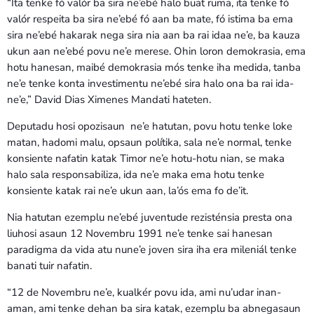
“Ita tenke fó valór ba sira ne’ebé halo buat ruma, ita tenke fó
valór respeita ba sira ne’ebé fó aan ba mate, fó istima ba ema
sira ne’ebé hakarak nega sira nia aan ba rai idaa ne’e, ba kauza
ukun aan ne’ebé povu ne’e merese. Ohin loron demokrasia, ema
hotu hanesan, maibé demokrasia mós tenke iha medida, tanba
ne’e tenke konta investimentu ne’ebé sira halo ona ba rai ida-
ne’e,” David Dias Ximenes Mandati hateten.
Deputadu hosi opozisaun ne’e hatutan, povu hotu tenke loke
matan, hadomi malu, opsaun polítika, sala ne’e normal, tenke
konsiente nafatin katak Timor ne’e hotu-hotu nian, se maka
halo sala responsabiliza, ida ne’e maka ema hotu tenke
konsiente katak rai ne’e ukun aan, la’ós ema fo de’it.
Nia hatutan ezemplu ne’ebé juventude rezisténsia presta ona
liuhosi asaun 12 Novembru 1991 ne’e tenke sai hanesan
paradigma da vida atu nune’e joven sira iha era mileniál tenke
banati tuir nafatin.
“12 de Novembru ne’e, kualkér povu ida, ami nu’udar inan-
aman, ami tenke dehan ba sira katak, ezemplu ba abnegasaun