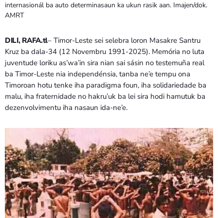
Bom dia RAFA
internasionál ba auto determinasaun ka ukun rasik aan. Imajen/dok.
7:00 AM - 9:00 AM
AMRT
DILI, RAFA.tl
– Timor-Leste sei selebra loron Masakre Santru
Bom dia RAFA
Kruz ba dala-34 (12 Novembru 1991-2025). Memória no luta
7:00 AM - 10:00 AM
juventude loriku as’wa’in sira nian sai sásin no testemuña real
ba Timor-Leste nia independénsia, tanba ne’e tempu ona
Timoroan hotu tenke iha paradigma foun, iha solidariedade ba
malu, iha fraternidade no hakru’uk ba lei sira hodi hamutuk ba
dezenvolvimentu iha nasaun ida-ne’e.