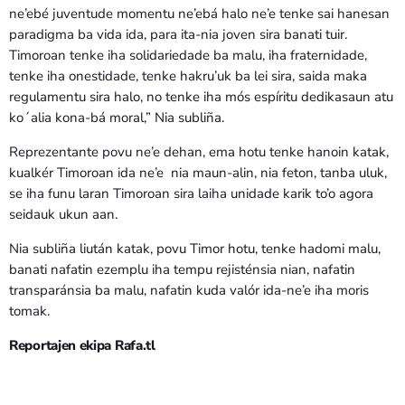
ne’ebé juventude momentu ne’ebá halo ne’e tenke sai hanesan
paradigma ba vida ida, para ita-nia joven sira banati tuir.
Timoroan tenke iha solidariedade ba malu, iha fraternidade,
tenke iha onestidade, tenke hakru’uk ba lei sira, saida maka
regulamentu sira halo, no tenke iha mós espíritu dedikasaun atu
ko´alia kona-bá moral,” Nia subliña.
Reprezentante povu ne’e dehan, ema hotu tenke hanoin katak,
kualkér Timoroan ida ne’e nia maun-alin, nia feton, tanba uluk,
se iha funu laran Timoroan sira laiha unidade karik to’o agora
seidauk ukun aan.
Nia subliña liután katak, povu Timor hotu, tenke hadomi malu,
banati nafatin ezemplu iha tempu rejisténsia nian, nafatin
transparánsia ba malu, nafatin kuda valór ida-ne’e iha moris
tomak.
Reportajen ekipa Rafa.tl