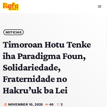
menu
close
play_arrow
OUVIR RAFA
NOTICIAS
Timoroan Hotu Tenke
iha Paradigma Foun,
HOME
Solidariedade,
NOTISIA
Fraternidade no
EKIPA
Hakru’uk ba Lei
TOP 15
NOVEMBER 10, 2025
40
2
PODCAST SIRA
today