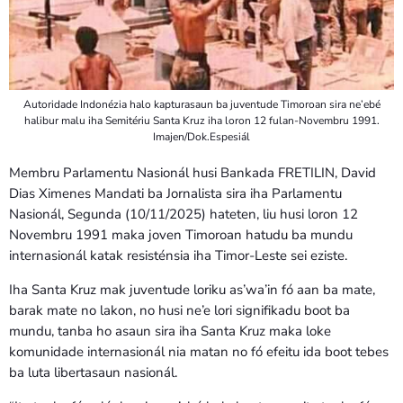
Autoridade Indonézia halo kapturasaun ba juventude Timoroan sira ne’ebé
halibur malu iha Semitériu Santa Kruz iha loron 12 fulan-Novembru 1991.
Imajen/Dok.Espesiál
Membru Parlamentu Nasionál husi Bankada FRETILIN, David
Dias Ximenes Mandati ba Jornalista sira iha Parlamentu
Nasionál, Segunda (10/11/2025) hateten, liu husi loron 12
Novembru 1991 maka joven Timoroan hatudu ba mundu
internasionál katak resisténsia iha Timor-Leste sei eziste.
Iha Santa Kruz mak juventude loriku as’wa’in fó aan ba mate,
barak mate no lakon, no husi ne’e lori signifikadu boot ba
mundu, tanba ho asaun sira iha Santa Kruz maka loke
komunidade internasionál nia matan no fó efeitu ida boot tebes
ba luta libertasaun nasionál.