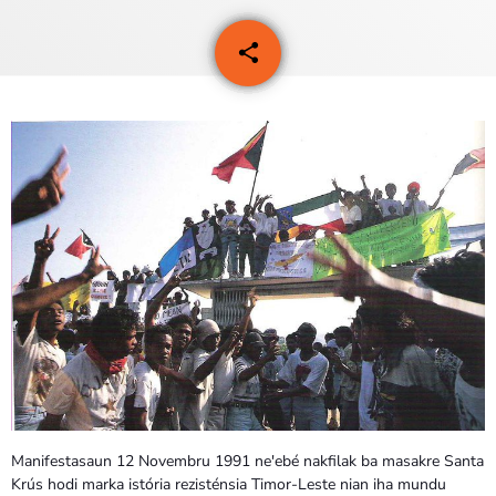
PROGRAMA SIRA
share
email
2
VÍDEO SIRA
EVENTU SIRA
KONTAKTU SIRA
TÉTUM
keyboard_arrow_down
TÉTUM
PORTUGUÊS
PRÓXIMOS PROGRAMAS
Bom dia RAFA
7:00 AM - 10:00 AM
Manifestasaun 12 Novembru 1991 ne'ebé nakfilak ba masakre Santa
Krús hodi marka istória rezisténsia Timor-Leste nian iha mundu