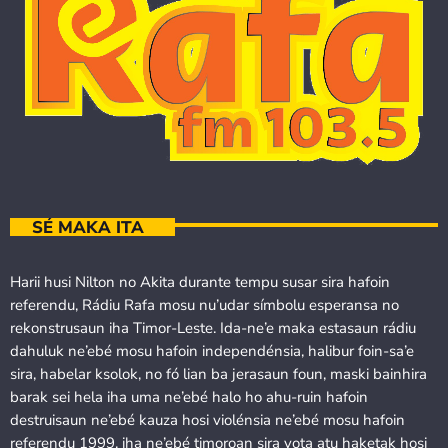
SÉ MAKA ITA
Harii husi Nilton no Akita durante tempu susar sira hafoin
referendu, Rádiu Rafa mosu nu’udar símbolu esperansa no
rekonstrusaun iha Timor-Leste. Ida-ne’e maka estasaun rádiu
dahuluk ne’ebé mosu hafoin independénsia, halibur foin-sa’e
sira, habelar ksolok, no fó lian ba jerasaun foun, maski bainhira
barak sei hela iha uma ne’ebé halo ho ahu-ruin hafoin
destruisaun ne’ebé kauza hosi violénsia ne’ebé mosu hafoin
referendu 1999, iha ne’ebé timoroan sira vota atu haketak hosi