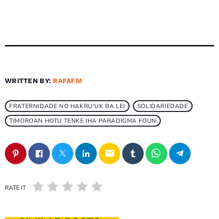
WRITTEN BY:
RAFAFM
FRATERNIDADE NO HAKRU'UK BA LEI
SOLIDARIEDADE
TIMOROAN HOTU TENKE IHA PARADIGMA FOUN
email
RATE IT