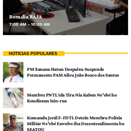
Bom dia RAFA
7:00 AM - 10:00 AM
NOTÍCIAS POPULARES
PM Xanana Hatun Despaixu Suspende
Permanente PAM Aileu João Bosco dos Santos
Membru PNTL Ida Tiru Nia Kaben Ne’ebé ho
Kondisaun Isin-rua
Komandu Jerál F-FDTL Detein Membru Polísia
Militár Ne’ebé Envolve iha Dezentendimentu ho
SEATOU