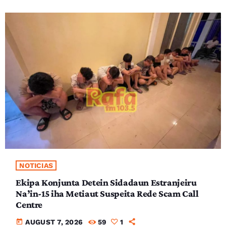
NOTICIAS
Ekipa Konjunta Detein Sidadaun Estranjeiru
Na’in-15 iha Metiaut Suspeita Rede Scam Call
Centre
today
AUGUST 7, 2026
59
1