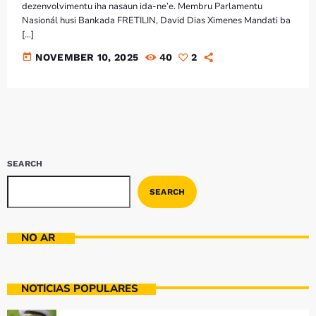
Bom dia RAFA
dezenvolvimentu iha nasaun ida-ne’e. Membru Parlamentu
7:00 AM - 9:00 AM
Nasionál husi Bankada FRETILIN, David Dias Ximenes Mandati ba
[…]
today
NOVEMBER 10, 2025
40
2
Bom dia RAFA
7:00 AM - 10:00 AM
SEARCH
SEARCH
NO AR
NOTÍCIAS POPULARES