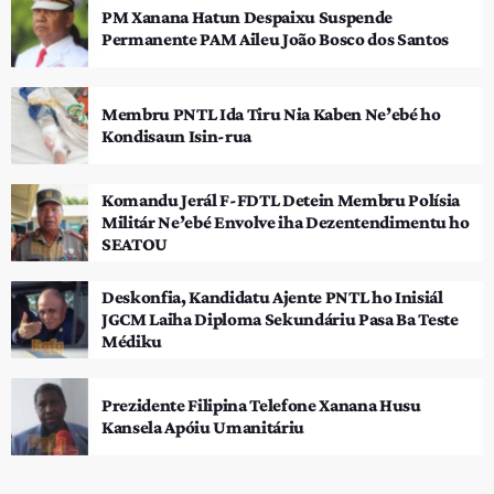
PM Xanana Hatun Despaixu Suspende
Permanente PAM Aileu João Bosco dos Santos
Membru PNTL Ida Tiru Nia Kaben Ne’ebé ho
Kondisaun Isin-rua
Komandu Jerál F-FDTL Detein Membru Polísia
Militár Ne’ebé Envolve iha Dezentendimentu ho
SEATOU
Deskonfia, Kandidatu Ajente PNTL ho Inisiál
JGCM Laiha Diploma Sekundáriu Pasa Ba Teste
Médiku
Prezidente Filipina Telefone Xanana Husu
Kansela Apóiu Umanitáriu