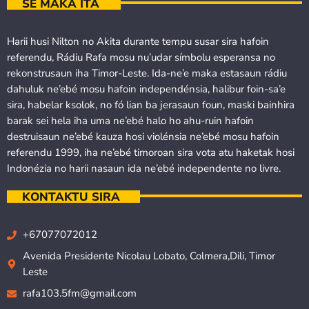
SÉ MAKA ITA
Harii husi Nilton no Akita durante tempu susar sira hafoin
referendu, Rádiu Rafa mosu nu’udar símbolu esperansa no
rekonstrusaun iha Timor-Leste. Ida-ne’e maka estasaun rádiu
dahuluk ne’ebé mosu hafoin independénsia, halibur foin-sa’e
sira, habelar ksolok, no fó lian ba jerasaun foun, maski bainhira
barak sei hela iha uma ne’ebé halo ho ahu-ruin hafoin
destruisaun ne’ebé kauza hosi violénsia ne’ebé mosu hafoin
referendu 1999, iha ne’ebé timoroan sira vota atu haketak hosi
Indonézia no harii nasaun ida ne’ebé independente no livre.
KONTAKTU SIRA
+67077072012
Avenida Presidente Nicolau Lobato, Colmera,Dili, Timor
Leste
rafa103.5fm@gmail.com