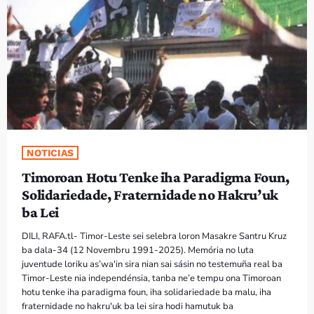
PROGRAMA SIRA
VÍDEO SIRA
EVENTU SIRA
KONTAKTU SIRA
NOTICIAS
TÉTUM
keyboard_arrow_down
Timoroan Hotu Tenke iha Paradigma Foun,
TÉTUM
Solidariedade, Fraternidade no Hakru’uk
ba Lei
PORTUGUÊS
PRÓXIMOS PROGRAMAS
DILI, RAFA.tl- Timor-Leste sei selebra loron Masakre Santru Kruz
ba dala-34 (12 Novembru 1991-2025). Memória no luta
Bom dia RAFA
juventude loriku as’wa'in sira nian sai sásin no testemuña real ba
7:00 AM - 10:00 AM
Timor-Leste nia independénsia, tanba ne’e tempu ona Timoroan
hotu tenke iha paradigma foun, iha solidariedade ba malu, iha
fraternidade no hakru'uk ba lei sira hodi hamutuk ba