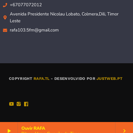
+67077072012
Avenida Presidente Nicolau Lobato, Colmera,Dili, Timor
Leste
rafa103.5fm@gmail.com
COPYRIGHT
RAFA.TL
- DESENVOLVIDO POR
JUSTWEB.PT
Ouvir RAFA
play_arrow
keyboard_arrow_right