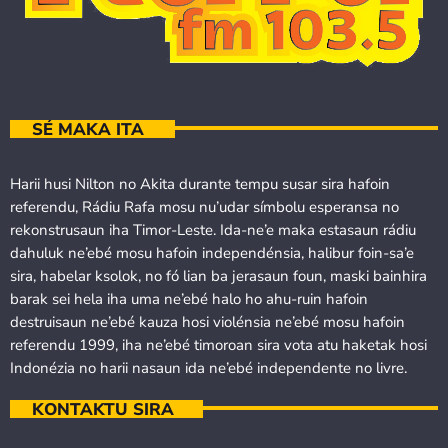
SÉ MAKA ITA
Harii husi Nilton no Akita durante tempu susar sira hafoin
referendu, Rádiu Rafa mosu nu’udar símbolu esperansa no
rekonstrusaun iha Timor-Leste. Ida-ne’e maka estasaun rádiu
dahuluk ne’ebé mosu hafoin independénsia, halibur foin-sa’e
sira, habelar ksolok, no fó lian ba jerasaun foun, maski bainhira
barak sei hela iha uma ne’ebé halo ho ahu-ruin hafoin
destruisaun ne’ebé kauza hosi violénsia ne’ebé mosu hafoin
referendu 1999, iha ne’ebé timoroan sira vota atu haketak hosi
Indonézia no harii nasaun ida ne’ebé independente no livre.
KONTAKTU SIRA