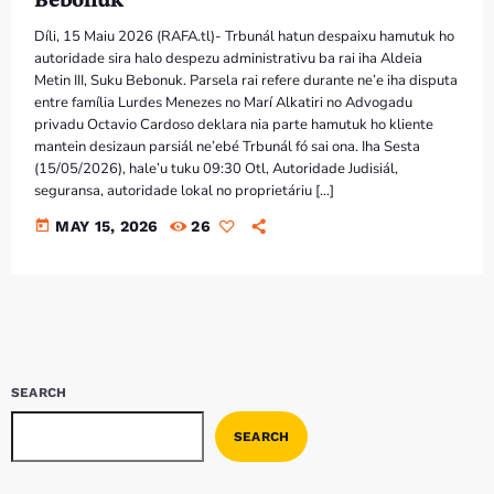
Bom dia RAFA
7:00 AM - 9:00 AM
Díli, 15 Maiu 2026 (RAFA.tl)- Trbunál hatun despaixu hamutuk ho
autoridade sira halo despezu administrativu ba rai iha Aldeia
Metin III, Suku Bebonuk. Parsela rai refere durante ne’e iha disputa
Bom dia RAFA
entre família Lurdes Menezes no Marí Alkatiri no Advogadu
7:00 AM - 10:00 AM
privadu Octavio Cardoso deklara nia parte hamutuk ho kliente
mantein desizaun parsiál ne’ebé Trbunál fó sai ona. Iha Sesta
(15/05/2026), hale’u tuku 09:30 Otl, Autoridade Judisiál,
seguransa, autoridade lokal no proprietáriu […]
today
MAY 15, 2026
26
SEARCH
SEARCH