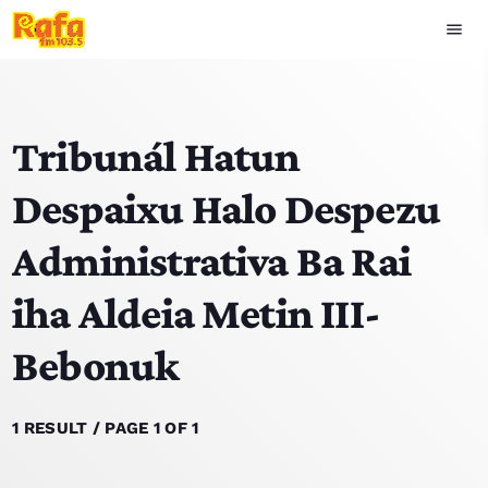
menu
close
Tribunál Hatun
play_arrow
OUVIR RAFA
Despaixu Halo Despezu
Administrativa Ba Rai
HOME
iha Aldeia Metin III-
NOTISIA
Bebonuk
EKIPA
TOP 15
1 RESULT / PAGE 1 OF 1
PODCAST SIRA