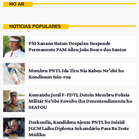
NO AR
NOTÍCIAS POPULARES
PM Xanana Hatun Despaixu Suspende
Permanente PAM Aileu João Bosco dos Santos
Membru PNTL Ida Tiru Nia Kaben Ne’ebé ho
Kondisaun Isin-rua
Komandu Jerál F-FDTL Detein Membru Polísia
Militár Ne’ebé Envolve iha Dezentendimentu ho
SEATOU
Deskonfia, Kandidatu Ajente PNTL ho Inisiál
JGCM Laiha Diploma Sekundáriu Pasa Ba Teste
Médiku