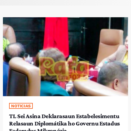
PROGRAMA SIRA
VÍDEO SIRA
EVENTU SIRA
KONTAKTU SIRA
TÉTUM
keyboard_arrow_down
TÉTUM
PORTUGUÊS
PRÓXIMOS PROGRAMAS
NOTICIAS
TL Sei Asina Deklarasaun Estabelesimentu
Relasaun Diplomátika ho Governu Estadus
Federadus Mikronézia