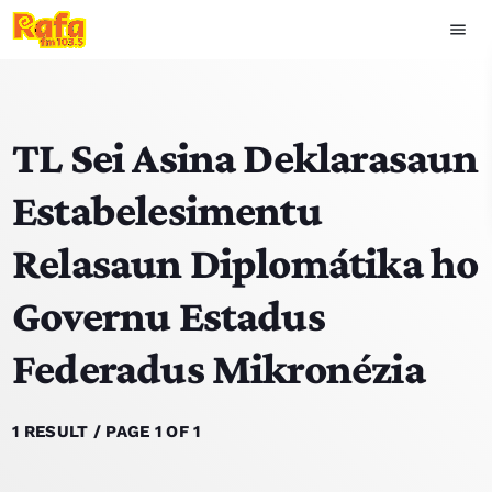
menu
close
TL Sei Asina Deklarasaun
play_arrow
OUVIR RAFA
Estabelesimentu
Relasaun Diplomátika ho
HOME
Governu Estadus
NOTISIA
Federadus Mikronézia
EKIPA
TOP 15
1 RESULT / PAGE 1 OF 1
PODCAST SIRA