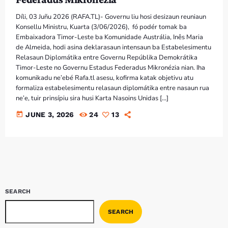
Díli, 03 Juñu 2026 (RAFA.TL)- Governu liu hosi desizaun reuniaun
Konsellu Ministru, Kuarta (3/06/2026), fó podér tomak ba
Embaixadora Timor-Leste ba Komunidade Austrália, Inês Maria
de Almeida, hodi asina deklarasaun intensaun ba Estabelesimentu
Relasaun Diplomátika entre Governu Repúblika Demokrátika
Timor-Leste no Governu Estadus Federadus Mikronézia nian. Iha
komunikadu ne’ebé Rafa.tl asesu, kofirma katak objetivu atu
formaliza estabelesimentu relasaun diplomátika entre nasaun rua
ne’e, tuir prinsípiu sira husi Karta Nasoins Unidas […]
today
JUNE 3, 2026
24
13
SEARCH
SEARCH