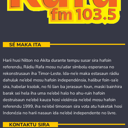
SÉ MAKA ITA
Harii husi Nilton no Akita durante tempu susar sira hafoin
referendu, Rádiu Rafa mosu nu’udar símbolu esperansa no
rekonstrusaun iha Timor-Leste. Ida-ne’e maka estasaun rádiu
dahuluk ne’ebé mosu hafoin independénsia, halibur foin-sa’e
sira, habelar ksolok, no fó lian ba jerasaun foun, maski bainhira
barak sei hela iha uma ne’ebé halo ho ahu-ruin hafoin
destruisaun ne’ebé kauza hosi violénsia ne’ebé mosu hafoin
referendu 1999, iha ne’ebé timoroan sira vota atu haketak hosi
Indonézia no harii nasaun ida ne’ebé independente no livre.
KONTAKTU SIRA