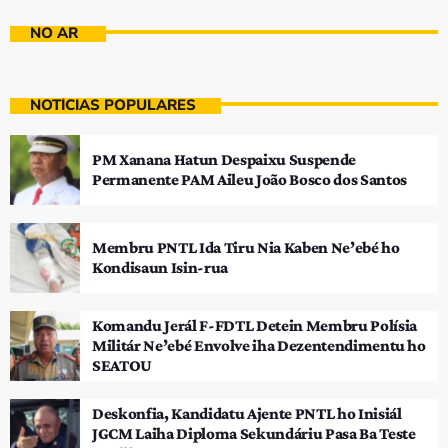
NO AR
NOTÍCIAS POPULARES
PM Xanana Hatun Despaixu Suspende
Permanente PAM Aileu João Bosco dos Santos
Membru PNTL Ida Tiru Nia Kaben Ne’ebé ho
Kondisaun Isin-rua
Komandu Jerál F-FDTL Detein Membru Polísia
Militár Ne’ebé Envolve iha Dezentendimentu ho
SEATOU
Deskonfia, Kandidatu Ajente PNTL ho Inisiál
JGCM Laiha Diploma Sekundáriu Pasa Ba Teste