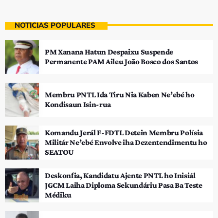
NOTÍCIAS POPULARES
PM Xanana Hatun Despaixu Suspende
Permanente PAM Aileu João Bosco dos Santos
Membru PNTL Ida Tiru Nia Kaben Ne’ebé ho
Kondisaun Isin-rua
Komandu Jerál F-FDTL Detein Membru Polísia
Militár Ne’ebé Envolve iha Dezentendimentu ho
SEATOU
Deskonfia, Kandidatu Ajente PNTL ho Inisiál
JGCM Laiha Diploma Sekundáriu Pasa Ba Teste
Médiku