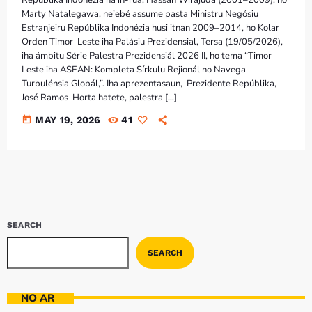
Bom dia RAFA
Marty Natalegawa, ne’ebé assume pasta Ministru Negósiu
7:00 AM - 10:00 AM
Estranjeiru Repúblika Indonézia husi itnan 2009–2014, ho Kolar
Orden Timor-Leste iha Palásiu Prezidensial, Tersa (19/05/2026),
iha ámbitu Série Palestra Prezidensiál 2026 II, ho tema “Timor-
Leste iha ASEAN: Kompleta Sírkulu Rejionál no Navega
Turbulénsia Globál,”. Iha aprezentasaun, Prezidente Repúblika,
José Ramos-Horta hatete, palestra […]
today
MAY 19, 2026
41
SEARCH
SEARCH
NO AR