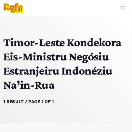
menu
close
Timor-Leste Kondekora
play_arrow
OUVIR RAFA
Eis-Ministru Negósiu
Estranjeiru Indonéziu
HOME
Na’in-Rua
NOTISIA
EKIPA
1 RESULT / PAGE 1 OF 1
TOP 15
PODCAST SIRA