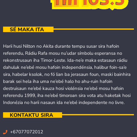
SÉ MAKA ITA
Harii husi Nilton no Akita durante tempu susar sira hafoin
referendu, Rádiu Rafa mosu nu’udar símbolu esperansa no
rekonstrusaun iha Timor-Leste. Ida-ne’e maka estasaun rádiu
dahuluk ne’ebé mosu hafoin independénsia, halibur foin-sa’e
sira, habelar ksolok, no fó lian ba jerasaun foun, maski bainhira
barak sei hela iha uma ne’ebé halo ho ahu-ruin hafoin
destruisaun ne’ebé kauza hosi violénsia ne’ebé mosu hafoin
referendu 1999, iha ne’ebé timoroan sira vota atu haketak hosi
Indonézia no harii nasaun ida ne’ebé independente no livre.
KONTAKTU SIRA
+67077072012