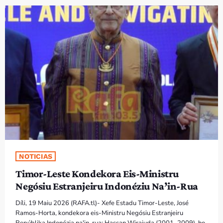
PROGRAMA SIRA
VÍDEO SIRA
EVENTU SIRA
KONTAKTU SIRA
TÉTUM
keyboard_arrow_down
TÉTUM
PORTUGUÊS
PRÓXIMOS PROGRAMAS
NOTICIAS
Timor-Leste Kondekora Eis-Ministru
Bom dia RAFA
Negósiu Estranjeiru Indonéziu Na’in-Rua
7:00 AM - 9:00 AM
Díli, 19 Maiu 2026 (RAFA.tl)- Xefe Estadu Timor-Leste, José
Ramos-Horta, kondekora eis-Ministru Negósiu Estranjeiru
Repúblika Indonézia na'in-rua; Hassan Wirajuda (2001–2009), ho