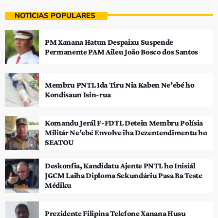
NOTÍCIAS POPULARES
PM Xanana Hatun Despaixu Suspende
Permanente PAM Aileu João Bosco dos Santos
Membru PNTL Ida Tiru Nia Kaben Ne’ebé ho
Kondisaun Isin-rua
Komandu Jerál F-FDTL Detein Membru Polísia
Militár Ne’ebé Envolve iha Dezentendimentu ho
SEATOU
Deskonfia, Kandidatu Ajente PNTL ho Inisiál
JGCM Laiha Diploma Sekundáriu Pasa Ba Teste
Médiku
Prezidente Filipina Telefone Xanana Husu