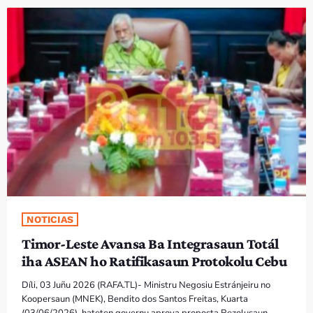
PROGRAMA SIRA
VÍDEO SIRA
EVENTU SIRA
KONTAKTU SIRA
TÉTUM
keyboard_arrow_down
TÉTUM
PORTUGUÊS
PRÓXIMOS PROGRAMAS
NOTICIAS
Timor-Leste Avansa Ba Integrasaun Totál
iha ASEAN ho Ratifikasaun Protokolu Cebu
Díli, 03 Juñu 2026 (RAFA.TL)- Ministru Negosiu Estránjeiru no
Koopersaun (MNEK), Bendito dos Santos Freitas, Kuarta
(03/06/2026), hateten governu aprova proposta Rezolusaun