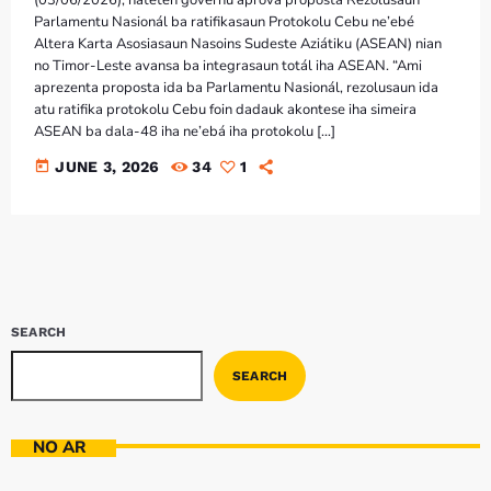
Parlamentu Nasionál ba ratifikasaun Protokolu Cebu ne’ebé
Altera Karta Asosiasaun Nasoins Sudeste Aziátiku (ASEAN) nian
no Timor-Leste avansa ba integrasaun totál iha ASEAN. “Ami
aprezenta proposta ida ba Parlamentu Nasionál, rezolusaun ida
atu ratifika protokolu Cebu foin dadauk akontese iha simeira
ASEAN ba dala-48 iha ne’ebá iha protokolu […]
today
JUNE 3, 2026
34
1
SEARCH
SEARCH
NO AR