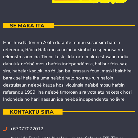
SÉ MAKA ITA
Harii husi Nilton no Akita durante tempu susar sira hafoin
referendu, Rádiu Rafa mosu nu’udar símbolu esperansa no
rekonstrusaun iha Timor-Leste. Ida-ne’e maka estasaun rádiu
dahuluk ne’ebé mosu hafoin independénsia, halibur foin-sa’e
sira, habelar ksolok, no fó lian ba jerasaun foun, maski bainhira
barak sei hela iha uma ne’ebé halo ho ahu-ruin hafoin
destruisaun ne’ebé kauza hosi violénsia ne’ebé mosu hafoin
referendu 1999, iha ne’ebé timoroan sira vota atu haketak hosi
Indonézia no harii nasaun ida ne’ebé independente no livre.
KONTAKTU SIRA
+67077072012