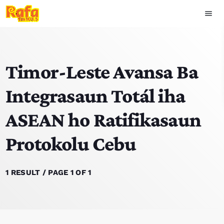
menu
close
Timor-Leste Avansa Ba
play_arrow
OUVIR RAFA
Integrasaun Totál iha
ASEAN ho Ratifikasaun
HOME
Protokolu Cebu
NOTISIA
EKIPA
1 RESULT / PAGE 1 OF 1
TOP 15
PODCAST SIRA