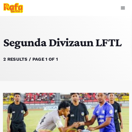
menu
close
Segunda Divizaun LFTL
play_arrow
OUVIR RAFA
2 RESULTS / PAGE 1 OF 1
HOME
NOTISIA
EKIPA
TOP 15
PODCAST SIRA