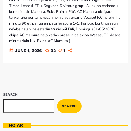
Díli, 01 Juñu 2026 (RAFA.TL)- Jogu kontinuasaun Liga Futeból
Timor-Leste (LFTL), Segunda Divizaun grupu A, ekipa estimadu
komunidade Mamura, Suku Bairru-Pité, AC Mamura obrigadu
tenke fahe pontu hanesan ho nia adversáriu Weasel F.C hafoin iha
minutu 90 ekipa rua empata ho score 1-1. Iha jogu kontinuasaun
ne’ebé halao iha estádiu Munisipál Díli, Domingu (31/05/2026),
ekipa AC Mamura halo kedas presaun ba ekipa Weasel F.C desde
minutu dahuluk. Ekipa AC Mamura […]
today
JUNE 1, 2026
32
1
SEARCH
SEARCH
NO AR