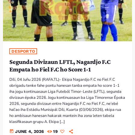
PROGRAMA SIRA
VÍDEO SIRA
EVENTU SIRA
DESPORTO
KONTAKTU SIRA
Segunda Divizaun LFTL, Nagardjo F.C
Empata ho Fiel F.C ho Score 1-1
TÉTUM
keyboard_arrow_down
Díli, 04 Juñu 2026 (RAFA.TL)- Ekipa Nagardjo F.C no Fiel F.C
TÉTUM
obrigadu tenke fahe pontu hanesan tanba empata ho score 1-1
iha jogu kontinuasaun Liga Futeból Timor-Leste (LFTL), segunda
PORTUGUÊS
PRÓXIMOS PROGRAMAS
divizaun époka 2026. Jogu kontinuasaun ba Liga Timorense Époka
2026, segunda divizaun entre Nagardjo F.C no Fiel F.C, ne’ebé
hal’ao iha Estádiu Munisipál Díli, Kuarta (03/06/2026), ekipa rua
ho ambisaun hanesan hakarak mantein iha zona leten tabela
klasifikasaun grupu A. Ekipa […]
today
JUNE 4, 2026
19