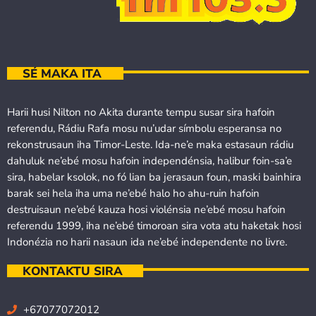
SÉ MAKA ITA
Harii husi Nilton no Akita durante tempu susar sira hafoin
referendu, Rádiu Rafa mosu nu’udar símbolu esperansa no
rekonstrusaun iha Timor-Leste. Ida-ne’e maka estasaun rádiu
dahuluk ne’ebé mosu hafoin independénsia, halibur foin-sa’e
sira, habelar ksolok, no fó lian ba jerasaun foun, maski bainhira
barak sei hela iha uma ne’ebé halo ho ahu-ruin hafoin
destruisaun ne’ebé kauza hosi violénsia ne’ebé mosu hafoin
referendu 1999, iha ne’ebé timoroan sira vota atu haketak hosi
Indonézia no harii nasaun ida ne’ebé independente no livre.
KONTAKTU SIRA
+67077072012