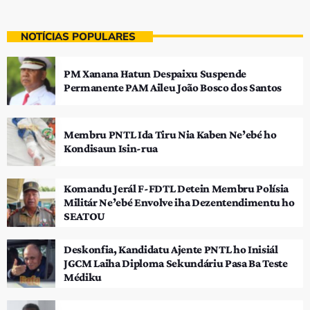
NOTÍCIAS POPULARES
PM Xanana Hatun Despaixu Suspende
Permanente PAM Aileu João Bosco dos Santos
Membru PNTL Ida Tiru Nia Kaben Ne’ebé ho
Kondisaun Isin-rua
Komandu Jerál F-FDTL Detein Membru Polísia
Militár Ne’ebé Envolve iha Dezentendimentu ho
SEATOU
Deskonfia, Kandidatu Ajente PNTL ho Inisiál
JGCM Laiha Diploma Sekundáriu Pasa Ba Teste
Médiku