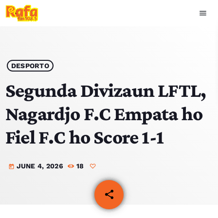
menu
close
play_arrow
OUVIR RAFA
DESPORTO
Segunda Divizaun LFTL,
Nagardjo F.C Empata ho
HOME
Fiel F.C ho Score 1-1
NOTISIA
JUNE 4, 2026
18
EKIPA
today
TOP 15
share
email
PODCAST SIRA