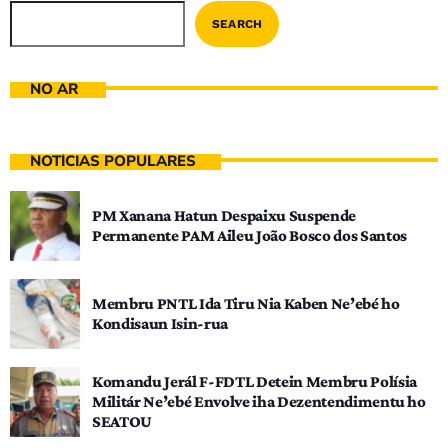
SEARCH
NO AR
NOTÍCIAS POPULARES
PM Xanana Hatun Despaixu Suspende
Permanente PAM Aileu João Bosco dos Santos
Membru PNTL Ida Tiru Nia Kaben Ne’ebé ho
Kondisaun Isin-rua
Komandu Jerál F-FDTL Detein Membru Polísia
Militár Ne’ebé Envolve iha Dezentendimentu ho
SEATOU