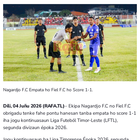
PROGRAMA SIRA
VÍDEO SIRA
EVENTU SIRA
KONTAKTU SIRA
TÉTUM
keyboard_arrow_down
TÉTUM
Nagardjo F.C Empata ho Fiel F.C ho Score 1-1.
PORTUGUÊS
PRÓXIMOS PROGRAMAS
Díli, 04 Juñu 2026 (RAFA.TL)
– Ekipa Nagardjo F.C no Fiel F.C
obrigadu tenke fahe pontu hanesan tanba empata ho score 1-1
Bom dia RAFA
7:00 AM - 10:00 AM
iha jogu kontinuasaun Liga Futeból Timor-Leste (LFTL),
segunda divizaun époka 2026.
Jogu kontinuasaun ba Liga Timorense Époka 2026, segunda