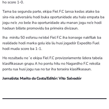
ho score 1-0.
Tama ba segunda parte, ekipa Fiel F.C lansa kedas atake ba
sira-nia adversáriu hodi buka oportunidade atu halo empata ba
jogu ne’e ,no bele iha oportunidade atu manan jogu ne’e hodi
hadaun billete promovidu ba primeira divizaun.
Iha minitu 50 esforsu ne’ebé Fiel F.C iha konsege nakfilak ba
realidade hodi marka golu ida liu husi jogadór Expedito Fuel
hodi muda score ba 1-1.
Ho rezultadu ne´e ekipa Fiel F.C provizoriamente lidera tabela
klasifikasaun grupu A ho pontu hitu no Nagardho F.C rekolla
pontu rua husi jogu rua no tur iha terseira klasifikasaun.
Jornalista: Marito da Costa/Editór: Vito Salvadór