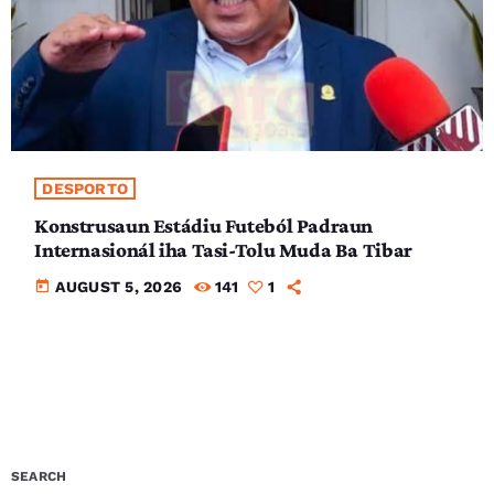
DESPORTO
Konstrusaun Estádiu Futeból Padraun
Internasionál iha Tasi-Tolu Muda Ba Tibar
today
AUGUST 5, 2026
141
1
SEARCH