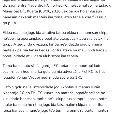
Bom dia RAFA
divizaun entre Nagardjo F.C no Fiel F.C, ne’ebé hal’ao iha Estádiu
7:00 AM - 9:00 AM
Munisipál Díli, Kuarta (03/06/2026), ekipa rua ho ambisaun
hanesan hakarak mantein iha zona leten tabela klasifikasaun
grupu A.
Bom dia RAFA
7:00 AM - 10:00 AM
Ekipa rua halo jogu ida atrativu tanba ekipa rua hanesan ekipa
ne’ebé iha oportunidade boot atu ultrapasa klubu sira seluk iha
grupu A segunda divizaun, tanba ne’e, dezde jogu primeira
parte ekipa rua lansa kedas kontra atake ba malu hodi hadau
oportunidade atu lidera uluk score iha tabela.
Tama ba minutu sia Nagardjo F.C hetan uluk oportbuidade
osan-mean hodi marka golu ba nia adversáriu Fiel F.C liu husi
jogadór Yohan Woppi hodi muda score ba 1-0.
Hafoin golu ne´e, intensidade jogu kontinua manas liután.
Nagardjo F.C no Fiel F.C kuaze iha materia jogadór ne’ebé ho
kualidade hanesan, tanba ne’e, ekipa rua sempre lansa kontra
atake ba malu ho ritmu jogu ida lais, maibé ekipa rua sei iha
forsa hanesan, nune’e jogu to’o termina primeira parte mantein