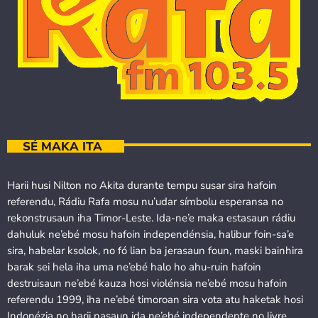
SÉ MAKA ITA
Harii husi Nilton no Akita durante tempu susar sira hafoin
referendu, Rádiu Rafa mosu nu’udar símbolu esperansa no
rekonstrusaun iha Timor-Leste. Ida-ne’e maka estasaun rádiu
dahuluk ne’ebé mosu hafoin independénsia, halibur foin-sa’e
sira, habelar ksolok, no fó lian ba jerasaun foun, maski bainhira
barak sei hela iha uma ne’ebé halo ho ahu-ruin hafoin
destruisaun ne’ebé kauza hosi violénsia ne’ebé mosu hafoin
referendu 1999, iha ne’ebé timoroan sira vota atu haketak hosi
Indonézia no harii nasaun ida ne’ebé independente no livre.