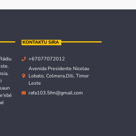
KONTAKTU SIRA
 Rádiu
+67077072012
ste.
Avenida Presidente Nicolau
sia,
Lobato, Colmera,Dili, Timor
i
Leste
isaun
rafa103.5fm@gmail.com
ne’ebé
bé