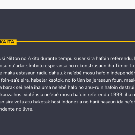
KA ITA
usi Nilton no Akita durante tempu susar sira hafoin referendu,
osu nu’udar símbolu esperansa no rekonstrusaun iha Timor-Le
’e maka estasaun rádiu dahuluk ne’ebé mosu hafoin independén
 foin-sa’e sira, habelar ksolok, no fó lian ba jerasaun foun, mask
a barak sei hela iha uma ne’ebé halo ho ahu-ruin hafoin destru
 kauza hosi violénsia ne’ebé mosu hafoin referendu 1999, iha 
n sira vota atu haketak hosi Indonézia no harii nasaun ida ne’e
ndente no livre.