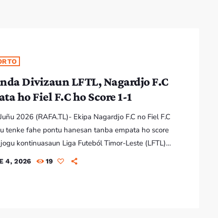
ORTO
nda Divizaun LFTL, Nagardjo F.C
ta ho Fiel F.C ho Score 1-1
4 Juñu 2026 (RAFA.TL)- Ekipa Nagardjo F.C no Fiel F.C
u tenke fahe pontu hanesan tanba empata ho score
 jogu kontinuasaun Liga Futeból Timor-Leste (LFTL),
 divizaun époka 2026. Jogu kontinuasaun ba Liga
E 4, 2026
19
se Époka 2026, segunda divizaun entre Nagardjo
iel F.C, ne’ebé hal’ao iha Estádiu Munisipál Díli,
(03/06/2026), ekipa rua ho ambisaun hanesan
 mantein iha zona leten tabela klasifikasaun grupu