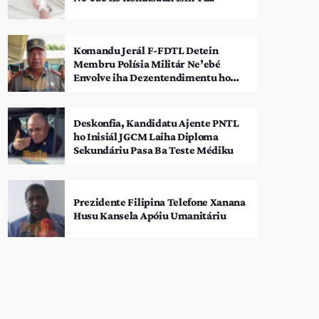
Komandu Jerál F-FDTL Detein
Membru Polísia Militár Ne’ebé
Envolve iha Dezentendimentu ho
SEATOU
Deskonfia, Kandidatu Ajente PNTL
ho Inisiál JGCM Laiha Diploma
Sekundáriu Pasa Ba Teste Médiku
Prezidente Filipina Telefone Xanana
Husu Kansela Apóiu Umanitáriu