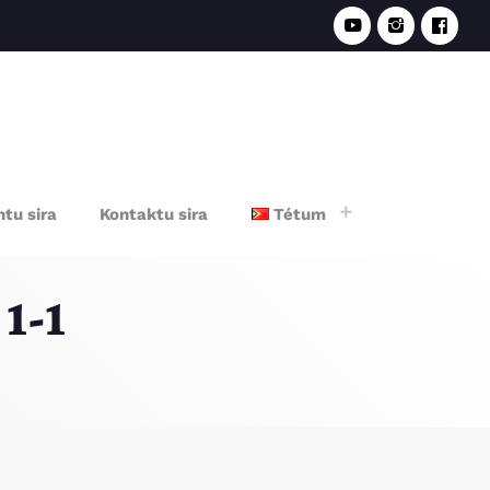
e
tu sira
Kontaktu sira
Tétum
1-1