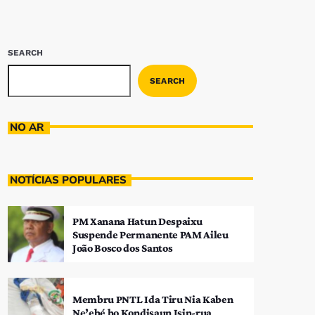
SEARCH
SEARCH
NO AR
NOTÍCIAS POPULARES
PM Xanana Hatun Despaixu
Suspende Permanente PAM Aileu
João Bosco dos Santos
Membru PNTL Ida Tiru Nia Kaben
Ne’ebé ho Kondisaun Isin-rua