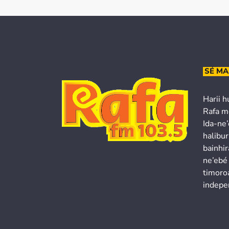
SÉ MA
Harii h
Rafa m
Ida-ne
halibur
bainhir
ne’ebé
timoroa
indepe