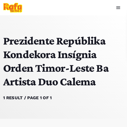
menu
close
Prezidente Repúblika
play_arrow
OUVIR RAFA
Kondekora Insígnia
Orden Timor-Leste Ba
HOME
Artista Duo Calema
NOTISIA
EKIPA
1 RESULT / PAGE 1 OF 1
TOP 15
PODCAST SIRA