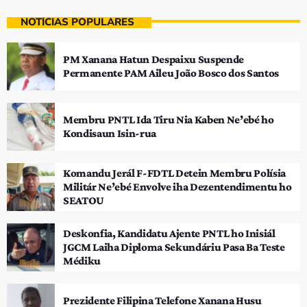
NOTÍCIAS POPULARES
PM Xanana Hatun Despaixu Suspende
Permanente PAM Aileu João Bosco dos Santos
Membru PNTL Ida Tiru Nia Kaben Ne’ebé ho
Kondisaun Isin-rua
Komandu Jerál F-FDTL Detein Membru Polísia
Militár Ne’ebé Envolve iha Dezentendimentu ho
SEATOU
Deskonfia, Kandidatu Ajente PNTL ho Inisiál
JGCM Laiha Diploma Sekundáriu Pasa Ba Teste
Médiku
Prezidente Filipina Telefone Xanana Husu