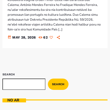
Calema; António Mendes Ferreira ho Fradique Mendes Ferreira,
nu’udar rekoñesimentu ba sira nia kontribuisaun notável ba
promosaun lian portugés no kultura luzófona. Duo Calema simu
atribuisaun tuir Dekretu Prezidente Repúblika Nú. 59/2026,
ne’ebé rekoñese viajen artístiku Calema nian hodi halibur povu no
foin-sa’e sira husi Komunidade País […]
today
MAY 28, 2026
62
SEARCH
SEARCH
NO AR