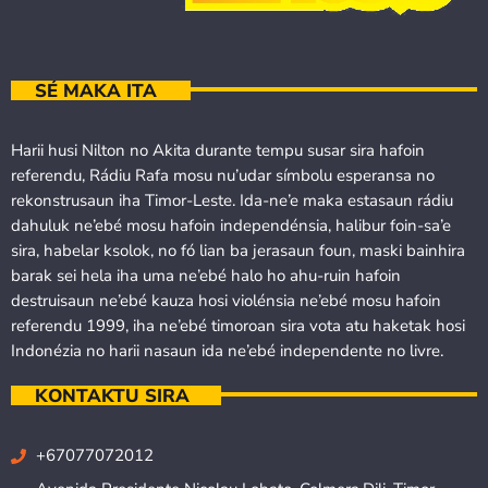
SÉ MAKA ITA
Harii husi Nilton no Akita durante tempu susar sira hafoin
referendu, Rádiu Rafa mosu nu’udar símbolu esperansa no
rekonstrusaun iha Timor-Leste. Ida-ne’e maka estasaun rádiu
dahuluk ne’ebé mosu hafoin independénsia, halibur foin-sa’e
sira, habelar ksolok, no fó lian ba jerasaun foun, maski bainhira
barak sei hela iha uma ne’ebé halo ho ahu-ruin hafoin
destruisaun ne’ebé kauza hosi violénsia ne’ebé mosu hafoin
referendu 1999, iha ne’ebé timoroan sira vota atu haketak hosi
Indonézia no harii nasaun ida ne’ebé independente no livre.
KONTAKTU SIRA
+67077072012