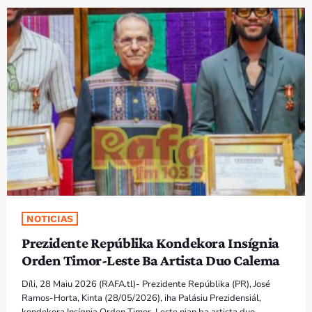
PROGRAMA SIRA
VÍDEO SIRA
EVENTU SIRA
KONTAKTU SIRA
TÉTUM
keyboard_arrow_down
TÉTUM
PORTUGUÊS
PRÓXIMOS PROGRAMAS
NOTICIAS
Prezidente Repúblika Kondekora Insígnia
Orden Timor-Leste Ba Artista Duo Calema
Díli, 28 Maiu 2026 (RAFA.tl)- Prezidente Repúblika (PR), José
Ramos-Horta, Kinta (28/05/2026), iha Palásiu Prezidensiál,
kondekora Insígnia Orden Timor-Leste nian ba artista duo