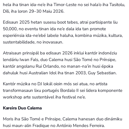
hela iha tinan ida-ne’e iha Timor-Leste no sei hala’o iha Tasitolu,
Díli, iha loron 29–30 Maiu 2026.
Edisaun 2025 hetan susesu boot tebes, atrai partisipante liu
50,000, no eventu tinan ida ne’e dala ida tan promote
esperiénsia ida-ne’ebé labele haluha, kombina múzika, kultura,
sustentabilidade, no inovasaun.
Atraisaun prinsipál ba edisaun 2026 inklui kantór indonéziu
lendáriu Iwan Fals, duo Calema husi São Tomé no Prínsipe,
kantór angolanu Rui Orlando, no manan-na’in husi époka
dahuluk husi Australian Idol iha tinan 2003, Guy Sebastian.
Kantór múzika no DJ lokál oioin mós sei atua, no artista
transformasaun lixu portugés Bordalo II sei lidera komponente
workshop arte sustentável iha festival ne’e.
Kareira Duo Calema
Moris iha São Tomé e Prínsipe, Calema hanesan duo dinámiku
husi maun-alin Fradique no António Mendes Ferreira.