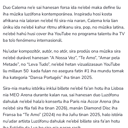
Duo Calema ne’e sai hanesan forsa ida ne’ebé maka define liu
iha múzika luzófona kontemporánea. Inspiradu hosi kosta
afrikana nia laloran ne’ebé fó sira-nia naran, Calema kria lian
úniku ida ne’ebé kahur ritmu afrikanu sira, pop, no múzika latina,
ne’ebé hahú husi cover iha YouTube no programa talentu iha TV
ba to’o fenómenu internasionál.
Nu’udar kompozitór, autór, no atór, sira prodús ona múzika sira
ne’ebé durável hanesan “A Nossa Vez”, “Te Amo”, “Amar pela
Metade”, no “Leva Tudo”, ne’ebé hetan vizualizasaun YouTube
liu millaun 50 kada fulan no asegura fatin #1 iha mundu tomak
iha kategoria “Dansa Portugés” iha tinan 2025.
Sira-nia marku istóriku inklui billete ne’ebé fa’an hotu iha Lisboa
nia MEO Arena durante kalan rua, sai hanesan duo Luzófonu
dahuluk ne’ebé hala’o konsertu iha Paris nia Accor Arena (iha
ne’ebé sira fila fali iha tinan 2026), manán Diamond Disc iha
Fransa ba “Te Amo” (2024) no iha Juñu tinan 2025, halo istória
nu’udar artista Luzófonu dahuluk ne’ebé billete sira fa’an hotu
iha Estádio da Luz ho sira-nia naran rasik.