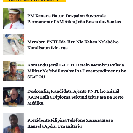
PM Xanana Hatun Despaixu Suspende
Permanente PAM Aileu João Bosco dos Santos
Membru PNTL Ida Tiru Nia Kaben Ne’ebé ho
Kondisaun Isin-rua
Komandu Jerál F-FDTL Detein Membru Polísia
Militár Ne’ebé Envolve iha Dezentendimentu ho
SEATOU
Deskonfia, Kandidatu Ajente PNTL ho Inisiál
JGCM Laiha Diploma Sekundáriu Pasa Ba Teste
Médiku
Prezidente Filipina Telefone Xanana Husu
Kansela Apóiu Umanitáriu