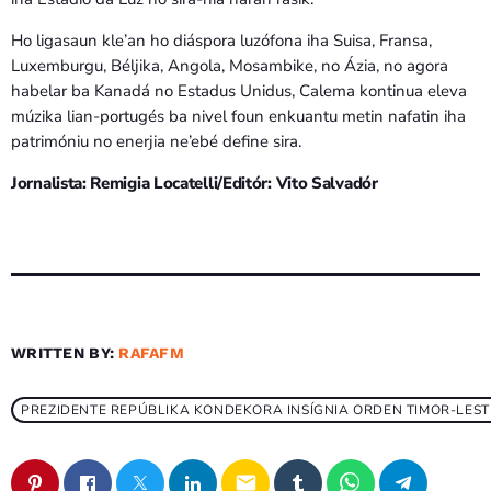
Ho ligasaun kle’an ho diáspora luzófona iha Suisa, Fransa,
Luxemburgu, Béljika, Angola, Mosambike, no Ázia, no agora
habelar ba Kanadá no Estadus Unidus, Calema kontinua eleva
múzika lian-portugés ba nivel foun enkuantu metin nafatin iha
patrimóniu no enerjia ne’ebé define sira.
Jornalista: Remigia Locatelli/Editór: Vito Salvadór
WRITTEN BY:
RAFAFM
PREZIDENTE REPÚBLIKA KONDEKORA INSÍGNIA ORDEN TIMOR-LEST
email