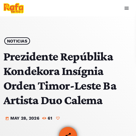
menu
close
play_arrow
OUVIR RAFA
NOTICIAS
Prezidente Repúblika
Kondekora Insígnia
HOME
Orden Timor-Leste Ba
NOTISIA
Artista Duo Calema
EKIPA
MAY 28, 2026
61
TOP 15
today
PODCAST SIRA
share
email