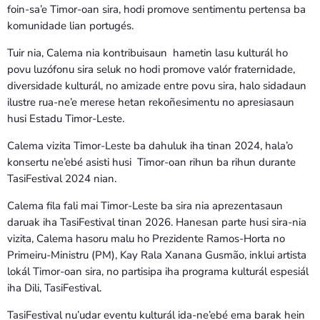
foin-sa’e Timor-oan sira, hodi promove sentimentu pertensa ba
komunidade lian portugés.
Tuir nia, Calema nia kontribuisaun hametin lasu kulturál ho
povu luzófonu sira seluk no hodi promove valór fraternidade,
diversidade kulturál, no amizade entre povu sira, halo sidadaun
ilustre rua-ne’e merese hetan rekoñesimentu no apresiasaun
husi Estadu Timor-Leste.
Calema vizita Timor-Leste ba dahuluk iha tinan 2024, hala’o
konsertu ne’ebé asisti husi Timor-oan rihun ba rihun durante
TasiFestival 2024 nian.
Calema fila fali mai Timor-Leste ba sira nia aprezentasaun
daruak iha TasiFestival tinan 2026. Hanesan parte husi sira-nia
vizita, Calema hasoru malu ho Prezidente Ramos-Horta no
Primeiru-Ministru (PM), Kay Rala Xanana Gusmão, inklui artista
lokál Timor-oan sira, no partisipa iha programa kulturál espesiál
iha Dili, TasiFestival.
TasiFestival nu’udar eventu kulturál ida-ne’ebé ema barak hein