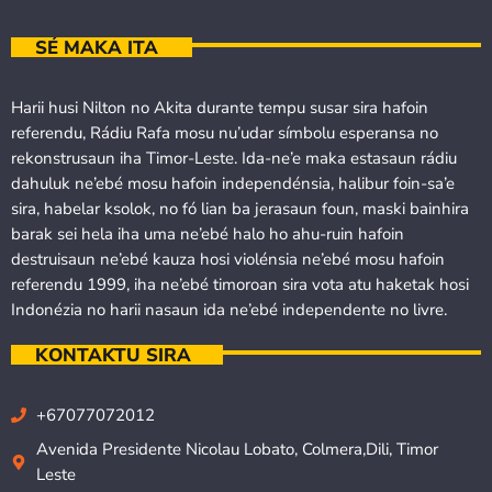
SÉ MAKA ITA
Harii husi Nilton no Akita durante tempu susar sira hafoin
referendu, Rádiu Rafa mosu nu’udar símbolu esperansa no
rekonstrusaun iha Timor-Leste. Ida-ne’e maka estasaun rádiu
dahuluk ne’ebé mosu hafoin independénsia, halibur foin-sa’e
sira, habelar ksolok, no fó lian ba jerasaun foun, maski bainhira
barak sei hela iha uma ne’ebé halo ho ahu-ruin hafoin
destruisaun ne’ebé kauza hosi violénsia ne’ebé mosu hafoin
referendu 1999, iha ne’ebé timoroan sira vota atu haketak hosi
Indonézia no harii nasaun ida ne’ebé independente no livre.
KONTAKTU SIRA
+67077072012
Avenida Presidente Nicolau Lobato, Colmera,Dili, Timor
Leste