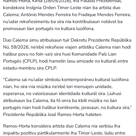
Ramos-Horta, Kinta (28/05/2026), iha Palásiu Prezidensiál,
Bom dia RAFA
7:00 AM - 10:00 AM
kondekora Insígnia Orden Timor-Leste nian ba artista duo
Calema; António Mendes Ferreira ho Fradique Mendes Ferreira,
nu’udar rekoñesimentu ba sira nia kontribuisaun notável ba
promosaun lian portugés no kultura luzófona.
Duo Calema simu atribuisaun tuir Dekretu Prezidente Repúblika
Nú. 59/2026, ne’ebé rekoñese viajen artístiku Calema nian hodi
halibur povu no foin-sa’e sira husi Komunidade País Lian
Portugés (CPLP), hodi hametin lasu amizade no kulturál entre
estadu-membru sira CPLP.
“Calema sai nu’udar símbolu kontemporáneu kultural luzófona
nian, ho sira-nia múzika ne’ebé lori mensajen unidade,
esperansa, no valorizasaun identidade kulturál sira. Liuhusi
atribuisaun ba Calema, ita fó onra ba kbiit múzika no lian
portugés nian hodi halibur kontinente, jerasaun, no kultura sira,”
Prezidente Repúblika José Ramos-Horta hateten.
Ramos-Horta konsidera artista duo Calema nia serbisu iha
impaktu pozitivu partikularmente iha Timor-Leste, liuliu entre