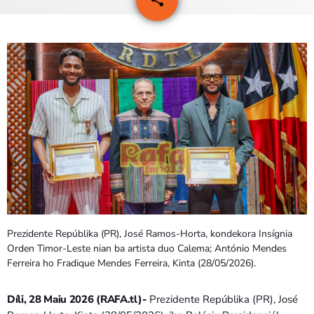
PROGRAMA SIRA
VÍDEO SIRA
EVENTU SIRA
KONTAKTU SIRA
TÉTUM
keyboard_arrow_down
TÉTUM
PORTUGUÊS
PRÓXIMOS PROGRAMAS
Prezidente Repúblika (PR), José Ramos-Horta, kondekora Insígnia
Orden Timor-Leste nian ba artista duo Calema; António Mendes
Bom dia RAFA
Ferreira ho Fradique Mendes Ferreira, Kinta (28/05/2026).
7:00 AM - 9:00 AM
Díli, 28 Maiu 2026 (RAFA.tl)-
Prezidente Repúblika (PR), José