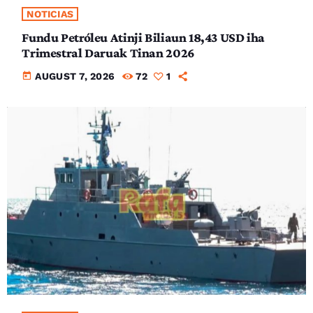
NOTICIAS
Fundu Petróleu Atinji Biliaun 18,43 USD iha
Trimestral Daruak Tinan 2026
today
AUGUST 7, 2026
72
1