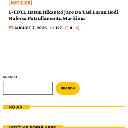
NOTICIAS
F-FDTL Hatun Hikas Ró Jaco Ba Tasi Laran Hodi
Haforsa Patrullamentu Marítimu
today
AUGUST 7, 2026
127
4
SEARCH
SEARCH
NO AR
NOTÍCIAS POPULARES