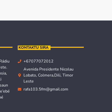
KONTAKTU SIRA
 Rádiu
+67077072012
ste.
Avenida Presidente Nicolau
sia,
Lobato, Colmera,Dili, Timor
i
Leste
isaun
rafa103.5fm@gmail.com
ne’ebé
bé