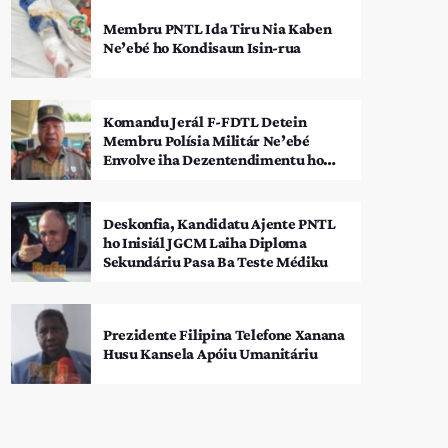
Membru PNTL Ida Tiru Nia Kaben
Ne’ebé ho Kondisaun Isin-rua
Komandu Jerál F-FDTL Detein
Membru Polísia Militár Ne’ebé
Envolve iha Dezentendimentu ho
SEATOU
Deskonfia, Kandidatu Ajente PNTL
ho Inisiál JGCM Laiha Diploma
Sekundáriu Pasa Ba Teste Médiku
Prezidente Filipina Telefone Xanana
Husu Kansela Apóiu Umanitáriu