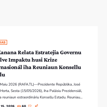
IAS
anana Relata Estratejia Governu
lve Impaktu husi Krize
rnasionál iha Reuniaun Konsellu
du
5 Maiu 2026 (RAFA.TL)—Prezidente Repúblika, José
orta, Sesta (15/05/2026), iha Palásiu Prezidensiál,
 reuniaun estraordináriu Konsellu Estadu. Reuniaun
dináriu órgaun konsultivu Konstitusionál ba
15, 2026
60