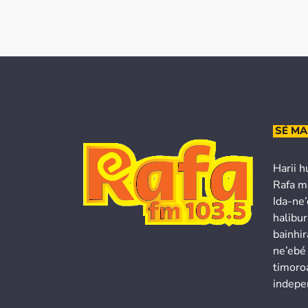
SÉ MA
Harii h
Rafa m
Ida-ne
halibur
bainhir
ne’ebé
timoroa
indepe