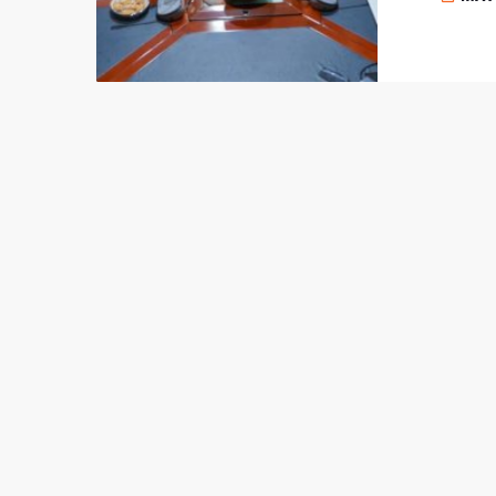
Prezide
Parlame
Kay Ral
Francis
Primeir
Reforma
no mem