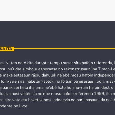
KA ITA
usi Nilton no Akita durante tempu susar sira hafoin referendu,
osu nu’udar símbolu esperansa no rekonstrusaun iha Timor-Le
’e maka estasaun rádiu dahuluk ne’ebé mosu hafoin independén
 foin-sa’e sira, habelar ksolok, no fó lian ba jerasaun foun, mask
a barak sei hela iha uma ne’ebé halo ho ahu-ruin hafoin destru
 kauza hosi violénsia ne’ebé mosu hafoin referendu 1999, iha 
n sira vota atu haketak hosi Indonézia no harii nasaun ida ne’e
ndente no livre.