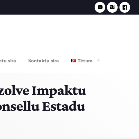
e
tu sira
Kontaktu sira
Tétum
ezolve Impaktu
onsellu Estadu