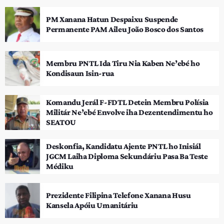
PM Xanana Hatun Despaixu Suspende
Permanente PAM Aileu João Bosco dos Santos
Membru PNTL Ida Tiru Nia Kaben Ne’ebé ho
Kondisaun Isin-rua
Komandu Jerál F-FDTL Detein Membru Polísia
Militár Ne’ebé Envolve iha Dezentendimentu ho
SEATOU
Deskonfia, Kandidatu Ajente PNTL ho Inisiál
JGCM Laiha Diploma Sekundáriu Pasa Ba Teste
Médiku
Prezidente Filipina Telefone Xanana Husu
Kansela Apóiu Umanitáriu