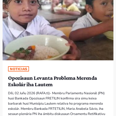
PROGRAMA SIRA
VÍDEO SIRA
EVENTU SIRA
KONTAKTU SIRA
TÉTUM
keyboard_arrow_down
NOTICIAS
TÉTUM
Opozisaun Levanta Problema Merenda
PORTUGUÊS
PRÓXIMOS PROGRAMAS
Eskolár iha Lautem
Díli, 02 Juñu 2026 (RAFA.tl)- Membru Parlamentu Nasionál (PN)
husi Bankada Opozisaun FRETILIN konfirma sira simu keixa
barbarak husi Munisípiu Lautem relativa ho programa merenda
eskolár. Membru Bankada FRTETILIN, Maria Anabela Sávio, iha
sesaun plenária PN iha ámbitu diskusaun Orsamentu Retifikativu