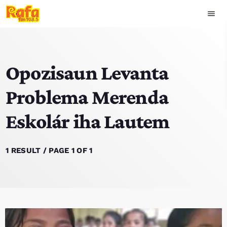
menu
close
Opozisaun Levanta
play_arrow
OUVIR RAFA
Problema Merenda
Eskolár iha Lautem
HOME
NOTISIA
1 RESULT / PAGE 1 OF 1
EKIPA
TOP 15
PODCAST SIRA