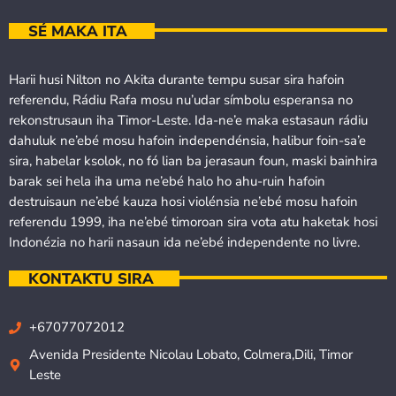
SÉ MAKA ITA
Harii husi Nilton no Akita durante tempu susar sira hafoin
referendu, Rádiu Rafa mosu nu’udar símbolu esperansa no
rekonstrusaun iha Timor-Leste. Ida-ne’e maka estasaun rádiu
dahuluk ne’ebé mosu hafoin independénsia, halibur foin-sa’e
sira, habelar ksolok, no fó lian ba jerasaun foun, maski bainhira
barak sei hela iha uma ne’ebé halo ho ahu-ruin hafoin
destruisaun ne’ebé kauza hosi violénsia ne’ebé mosu hafoin
referendu 1999, iha ne’ebé timoroan sira vota atu haketak hosi
Indonézia no harii nasaun ida ne’ebé independente no livre.
KONTAKTU SIRA
+67077072012
Avenida Presidente Nicolau Lobato, Colmera,Dili, Timor
Leste