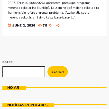
2026, Tersa (01/06/2026), aprezenta preokupa programa
merenda eskolar iha Munisipíu Lautem ne’ebé maiória eskola sira
iha munisípiu refere enfrenta problema. “Atu ko’alia sobre
merenda eskolár, ami simu keixa bara-barak […]
today
JUNE 2, 2026
78
SEARCH
SEARCH
NO AR
NOTÍCIAS POPULARES