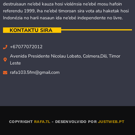
destruisaun ne’ebé kauza hosi violénsia ne’ebé mosu hafoin
referendu 1999, iha ne’ebé timoroan sira vota atu haketak hosi
Indonézia no harii nasaun ida ne’ebé independente no livre.
KONTAKTU SIRA
+67077072012
Avenida Presidente Nicolau Lobato, Colmera,Dili, Timor
Leste
rafa103.5fm@gmail.com
COPYRIGHT
RAFA.TL
- DESENVOLVIDO POR
JUSTWEB.PT