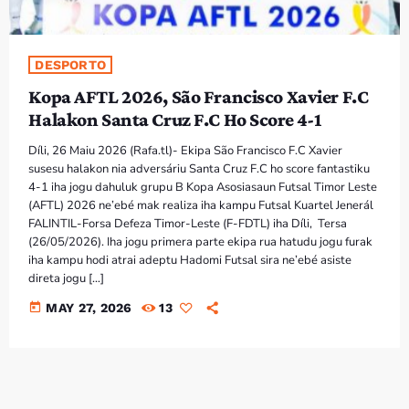
DESPORTO
Kopa AFTL 2026, São Francisco Xavier F.C
Halakon Santa Cruz F.C Ho Score 4-1
Díli, 26 Maiu 2026 (Rafa.tl)- Ekipa São Francisco F.C Xavier
susesu halakon nia adversáriu Santa Cruz F.C ho score fantastiku
4-1 iha jogu dahuluk grupu B Kopa Asosiasaun Futsal Timor Leste
(AFTL) 2026 ne’ebé mak realiza iha kampu Futsal Kuartel Jenerál
FALINTIL-Forsa Defeza Timor-Leste (F-FDTL) iha Díli, Tersa
(26/05/2026). Iha jogu primera parte ekipa rua hatudu jogu furak
iha kampu hodi atrai adeptu Hadomi Futsal sira ne’ebé asiste
direta jogu […]
today
MAY 27, 2026
13