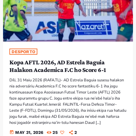
PROGRAMA SIRA
VÍDEO SIRA
EVENTU SIRA
DESPORTO
KONTAKTU SIRA
Kopa AFTL 2026, AD Estrela Baguia
Halakon Academica F.C ho Score 6-1
TÉTUM
keyboard_arrow_down
Díli, 31 Maiu 2026 (RAFA.TL)- AD Estrela Baguia susesu halakon
TÉTUM
nia adversáriu Academica F.C ho score fantastiku 6-1 iha jogu
kontinuasaun Kopa Asosiasaun Futsal Timor Leste (AFTL) 2026
PORTUGUÊS
PRÓXIMOS PROGRAMAS
faze apuramntu grupu C. Jogu entre ekipa rua ne’ebé hala’o iha
Kampu Futsal Kuartel Jenerál FALINTIL-Forsa Defeza Timor-
Bom dia RAFA
Leste (F-FDTL), Domingu (31/05/2026), iha inísiu ekipa rua hatudu
7:00 AM - 10:00 AM
jogu furak, maibé ekipa AD Estrela Baguia ne’ebé mak haforsa
hosi jogadór estranjeiru na’in-tolu hanesan Daud […]
today
MAY 31, 2026
25
2