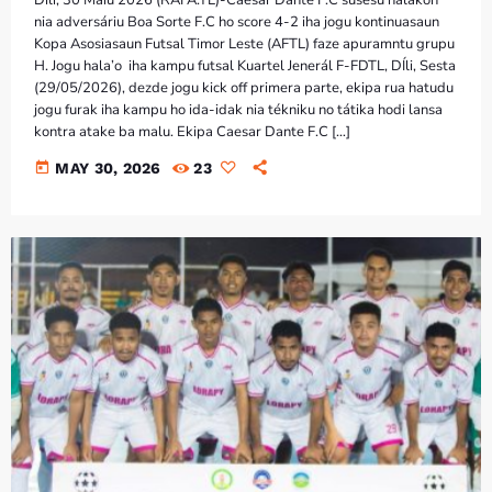
Díli, 30 Maiu 2026 (RAFA.TL)-Caesar Dante F.C susesu halakon
nia adversáriu Boa Sorte F.C ho score 4-2 iha jogu kontinuasaun
Kopa Asosiasaun Futsal Timor Leste (AFTL) faze apuramntu grupu
H. Jogu hala’o iha kampu futsal Kuartel Jenerál F-FDTL, DÍli, Sesta
(29/05/2026), dezde jogu kick off primera parte, ekipa rua hatudu
jogu furak iha kampu ho ida-idak nia tékniku no tátika hodi lansa
kontra atake ba malu. Ekipa Caesar Dante F.C […]
today
MAY 30, 2026
23