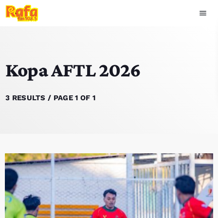
menu
close
Kopa AFTL 2026
play_arrow
OUVIR RAFA
3 RESULTS / PAGE 1 OF 1
HOME
NOTISIA
EKIPA
TOP 15
PODCAST SIRA