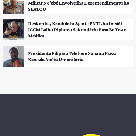
Militár Ne’ebé Envolve iha Dezentendimentu ho
SEATOU
Deskonfia, Kandidatu Ajente PNTL ho Inisiál
JGCM Laiha Diploma Sekundáriu Pasa Ba Teste
Médiku
Prezidente Filipina Telefone Xanana Husu
Kansela Apóiu Umanitáriu