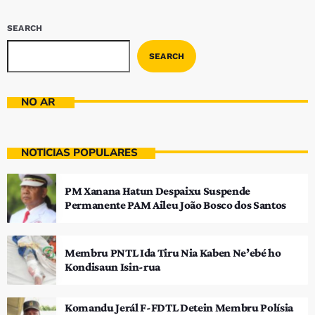
SEARCH
SEARCH
NO AR
NOTÍCIAS POPULARES
PM Xanana Hatun Despaixu Suspende
Permanente PAM Aileu João Bosco dos Santos
Membru PNTL Ida Tiru Nia Kaben Ne’ebé ho
Kondisaun Isin-rua
Komandu Jerál F-FDTL Detein Membru Polísia