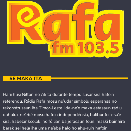
SÉ MAKA ITA
Harii husi Nilton no Akita durante tempu susar sira hafoin
referendu, Rádiu Rafa mosu nu’udar símbolu esperansa no
rekonstrusaun iha Timor-Leste. Ida-ne’e maka estasaun rádiu
dahuluk ne’ebé mosu hafoin independénsia, halibur foin-sa’e
sira, habelar ksolok, no fó lian ba jerasaun foun, maski bainhira
barak sei hela iha uma ne’ebé halo ho ahu-ruin hafoin