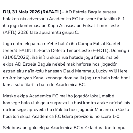
Bom dia RAFA
7:00 AM - 9:00 AM
Díli, 31 Maiu 2026 (RAFA.TL)
– AD Estrela Baguia susesu
halakon nia adversáriu Academica F.C ho score fantastiku 6-1
iha jogu kontinuasaun Kopa Asosiasaun Futsal Timor Leste
Bom dia RAFA
(AFTL) 2026 faze apuramntu grupu C.
7:00 AM - 10:00 AM
Jogu entre ekipa rua ne’ebé hala’o iha Kampu Futsal Kuartel
Jenerál FALINTIL-Forsa Defeza Timor-Leste (F-FDTL), Domingu
(31/05/2026), iha inísiu ekipa rua hatudu jogu furak, maibé
ekipa AD Estrela Baguia ne’ebé mak haforsa hosi jogadór
estranjeiru na’in-tolu hanesan Daud Mammau, Lucky Wili Here
no Ardiansyah Kana, konsege domina liu jogu no halo bola hodi
lansa sutu fila-fila ba rede Academica F.C.
Maske ekipa Academica F.C mai ho jogadór lokal, maibé
konsege halo uluk golu surpreza liu husi kontra atake ne’ebé lais
no konsege aproveita ho di’ak liu hosi jogadór Mariano da Costa
hodi lori ekipa Academica F.C lidera provizoriu ho score 1-0.
Selebrasaun golu ekipa Academica F.C ne’e la dura to’o tempu