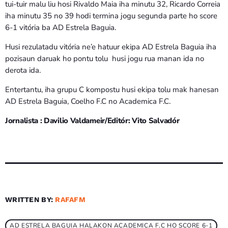
tui-tuir malu liu hosi Rivaldo Maia iha minutu 32, Ricardo Correia
iha minutu 35 no 39 hodi termina jogu segunda parte ho score
6-1 vitória ba AD Estrela Baguia.
Husi rezulatadu vitória ne’e hatuur ekipa AD Estrela Baguia iha
pozisaun daruak ho pontu tolu husi jogu rua manan ida no
derota ida.
Entertantu, iha grupu C kompostu husi ekipa tolu mak hanesan
AD Estrela Baguia, Coelho F.C no Academica F.C.
Jornalista : Davilio Valdameir/Editór: Vito Salvadór
WRITTEN BY:
RAFAFM
AD ESTRELA BAGUIA HALAKON ACADEMICA F.C HO SCORE 6-1