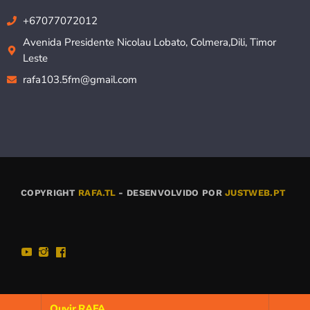
+67077072012
Avenida Presidente Nicolau Lobato, Colmera,Dili, Timor
Leste
rafa103.5fm@gmail.com
COPYRIGHT
RAFA.TL
- DESENVOLVIDO POR
JUSTWEB.PT
Ouvir RAFA