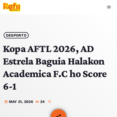
menu
close
play_arrow
OUVIR RAFA
DESPORTO
Kopa AFTL 2026, AD
Estrela Baguia Halakon
HOME
Academica F.C ho Score
NOTISIA
6-1
EKIPA
MAY 31, 2026
24
TOP 15
today
PODCAST SIRA
share
email