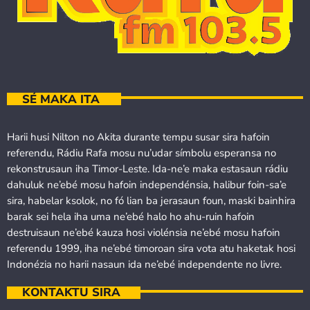
SÉ MAKA ITA
Harii husi Nilton no Akita durante tempu susar sira hafoin
referendu, Rádiu Rafa mosu nu’udar símbolu esperansa no
rekonstrusaun iha Timor-Leste. Ida-ne’e maka estasaun rádiu
dahuluk ne’ebé mosu hafoin independénsia, halibur foin-sa’e
sira, habelar ksolok, no fó lian ba jerasaun foun, maski bainhira
barak sei hela iha uma ne’ebé halo ho ahu-ruin hafoin
destruisaun ne’ebé kauza hosi violénsia ne’ebé mosu hafoin
referendu 1999, iha ne’ebé timoroan sira vota atu haketak hosi
Indonézia no harii nasaun ida ne’ebé independente no livre.
KONTAKTU SIRA