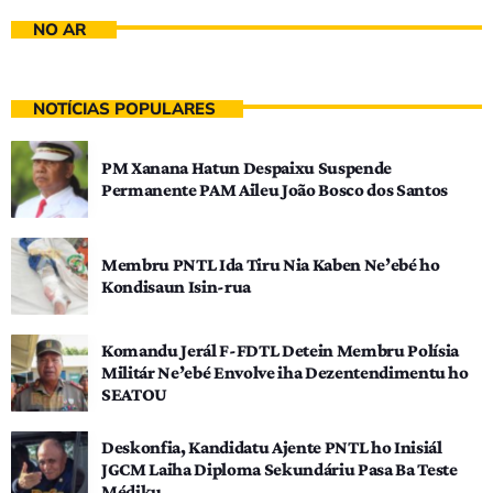
NO AR
NOTÍCIAS POPULARES
PM Xanana Hatun Despaixu Suspende
Permanente PAM Aileu João Bosco dos Santos
Membru PNTL Ida Tiru Nia Kaben Ne’ebé ho
Kondisaun Isin-rua
Komandu Jerál F-FDTL Detein Membru Polísia
Militár Ne’ebé Envolve iha Dezentendimentu ho
SEATOU
Deskonfia, Kandidatu Ajente PNTL ho Inisiál
JGCM Laiha Diploma Sekundáriu Pasa Ba Teste
Médiku