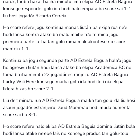
naruk, tanba hakat ba iha minutu lima ekipa AD Estrela Baguia
konsege responde golu ida hodi halo empata ba score sai 1-1
liu hosi jogadór Ricardo Correia.
Ho score refere jogu kontinua manas liután ba ekipa rua ne’e
hodi lansa kontra atake ba malu maibe to’o termina jogu
priemeira parte la iha tan golu ruma mak akontese no score
mantein 1-1.
Kontinua ba jogu segunda parte AD Estrela Baguia hala’o jogu
ho agresivu liután hodi lansa atake ba ekipa Academica F.C no
tama ba iha minutu 22 jogadór estranjeiru AD Estrela Baguia
Lucky Wili Here konsege marka golu ida hodi lori nia ekipa
lidera hikas ho score 2-1.
Liu deit minutu rua AD Estrela Baguia marka tan golu ida liu hosi
asaun jogadór estranjeiru Daud Mammau hodi muda aumenta
score sai ba 3-1.
Ho score refere halo ekipa AD Estrela Baguia domina liután bola
hodi lansa atake ne’ebé lais no konsege produs tan golu-tolu