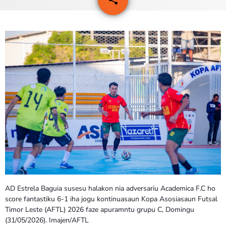
PROGRAMA SIRA
VÍDEO SIRA
EVENTU SIRA
KONTAKTU SIRA
TÉTUM
keyboard_arrow_down
TÉTUM
PORTUGUÊS
PRÓXIMOS PROGRAMAS
Bom dia RAFA
AD Estrela Baguia susesu halakon nia adversariu Academica F.C ho
7:00 AM - 10:00 AM
score fantastiku 6-1 iha jogu kontinuasaun Kopa Asosiasaun Futsal
Timor Leste (AFTL) 2026 faze apuramntu grupu C, Domingu
(31/05/2026). Imajen/AFTL