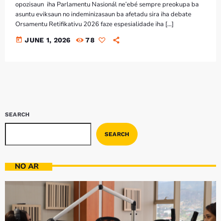
Bom dia RAFA
opozisaun iha Parlamentu Nasionál ne’ebé sempre preokupa ba
7:00 AM - 9:00 AM
asuntu eviksaun no indeminizasaun ba afetadu sira iha debate
Orsamentu Retifikativu 2026 faze espesialidade iha […]
today
JUNE 1, 2026
78
Bom dia RAFA
7:00 AM - 10:00 AM
SEARCH
SEARCH
NO AR