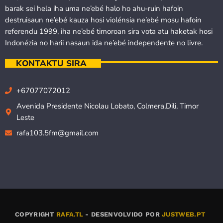
barak sei hela iha uma ne’ebé halo ho ahu-ruin hafoin
destruisaun ne’ebé kauza hosi violénsia ne’ebé mosu hafoin
referendu 1999, iha ne’ebé timoroan sira vota atu haketak hosi
Indonézia no harii nasaun ida ne’ebé independente no livre.
KONTAKTU SIRA
+67077072012
Avenida Presidente Nicolau Lobato, Colmera,Dili, Timor
Leste
rafa103.5fm@gmail.com
COPYRIGHT
RAFA.TL
- DESENVOLVIDO POR
JUSTWEB.PT