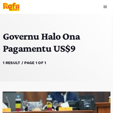
menu
close
Governu Halo Ona
play_arrow
OUVIR RAFA
Pagamentu US$9
HOME
1 RESULT / PAGE 1 OF 1
NOTISIA
EKIPA
TOP 15
PODCAST SIRA