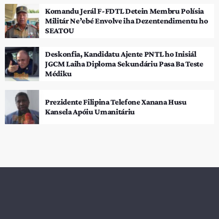
Komandu Jerál F-FDTL Detein Membru Polísia
Militár Ne’ebé Envolve iha Dezentendimentu ho
SEATOU
Deskonfia, Kandidatu Ajente PNTL ho Inisiál
JGCM Laiha Diploma Sekundáriu Pasa Ba Teste
Médiku
Prezidente Filipina Telefone Xanana Husu
Kansela Apóiu Umanitáriu