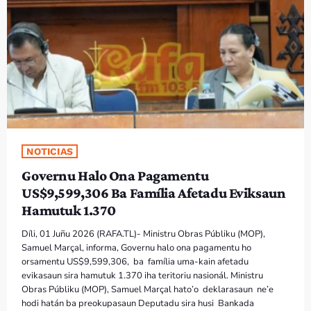
PROGRAMA SIRA
VÍDEO SIRA
EVENTU SIRA
KONTAKTU SIRA
NOTICIAS
TÉTUM
keyboard_arrow_down
Governu Halo Ona Pagamentu
TÉTUM
US$9,599,306 Ba Família Afetadu Eviksaun
Hamutuk 1.370
PORTUGUÊS
PRÓXIMOS PROGRAMAS
Díli, 01 Juñu 2026 (RAFA.TL)- Ministru Obras Públiku (MOP),
Samuel Marçal, informa, Governu halo ona pagamentu ho
Bom dia RAFA
orsamentu US$9,599,306, ba família uma-kain afetadu
7:00 AM - 10:00 AM
evikasaun sira hamutuk 1.370 iha teritoriu nasionál. Ministru
Obras Públiku (MOP), Samuel Marçal hato’o deklarasaun ne’e
hodi hatán ba preokupasaun Deputadu sira husi Bankada