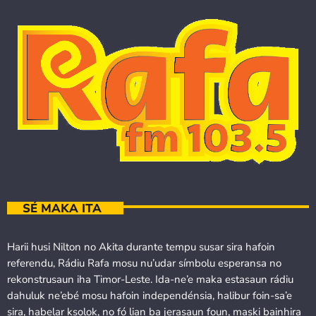
SÉ MAKA ITA
Harii husi Nilton no Akita durante tempu susar sira hafoin
referendu, Rádiu Rafa mosu nu’udar símbolu esperansa no
rekonstrusaun iha Timor-Leste. Ida-ne’e maka estasaun rádiu
dahuluk ne’ebé mosu hafoin independénsia, halibur foin-sa’e
sira, habelar ksolok, no fó lian ba jerasaun foun, maski bainhira