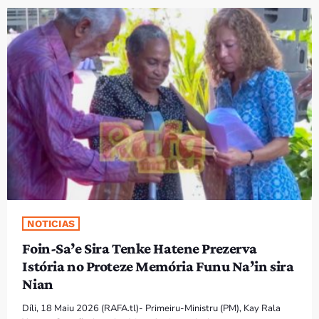
PROGRAMA SIRA
VÍDEO SIRA
EVENTU SIRA
KONTAKTU SIRA
TÉTUM
keyboard_arrow_down
TÉTUM
PORTUGUÊS
PRÓXIMOS PROGRAMAS
NOTICIAS
Foin-Sa’e Sira Tenke Hatene Prezerva
Bom dia RAFA
Istória no Proteze Memória Funu Na’in sira
7:00 AM - 9:00 AM
Nian
Díli, 18 Maiu 2026 (RAFA.tl)- Primeiru-Ministru (PM), Kay Rala