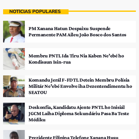
NOTÍCIAS POPULARES
PM Xanana Hatun Despaixu Suspende
Permanente PAM Aileu João Bosco dos Santos
Membru PNTL Ida Tiru Nia Kaben Ne’ebé ho
Kondisaun Isin-rua
Komandu Jerál F-FDTL Detein Membru Polísia
Militár Ne’ebé Envolve iha Dezentendimentu ho
SEATOU
Deskonfia, Kandidatu Ajente PNTL ho Inisiál
JGCM Laiha Diploma Sekundáriu Pasa Ba Teste
Médiku
Prezidente Filipina Telefone Xanana Husu