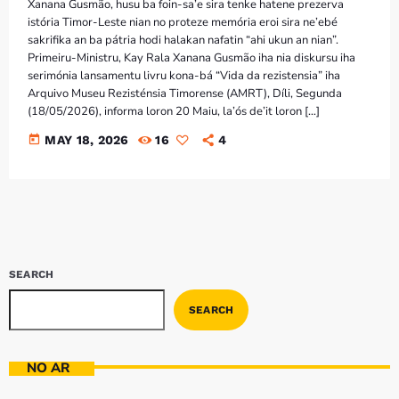
Bom dia RAFA
Xanana Gusmão, husu ba foin-sa’e sira tenke hatene prezerva
7:00 AM - 10:00 AM
istória Timor-Leste nian no proteze memória eroi sira ne’ebé
sakrifika an ba pátria hodi halakan nafatin “ahi ukun an nian”.
Primeiru-Ministru, Kay Rala Xanana Gusmão iha nia diskursu iha
serimónia lansamentu livru kona-bá “Vida da rezistensia” iha
Arquivo Museu Rezisténsia Timorense (AMRT), Díli, Segunda
(18/05/2026), informa loron 20 Maiu, la’ós de’it loron […]
today
MAY 18, 2026
16
4
SEARCH
SEARCH
NO AR