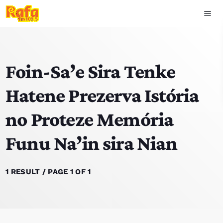
menu
close
Foin-Sa’e Sira Tenke
play_arrow
OUVIR RAFA
Hatene Prezerva Istória
no Proteze Memória
HOME
Funu Na’in sira Nian
NOTISIA
EKIPA
1 RESULT / PAGE 1 OF 1
TOP 15
PODCAST SIRA