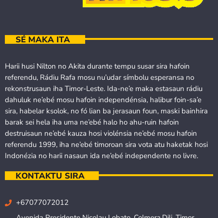
SÉ MAKA ITA
Harii husi Nilton no Akita durante tempu susar sira hafoin
referendu, Rádiu Rafa mosu nu’udar símbolu esperansa no
rekonstrusaun iha Timor-Leste. Ida-ne’e maka estasaun rádiu
dahuluk ne’ebé mosu hafoin independénsia, halibur foin-sa’e
sira, habelar ksolok, no fó lian ba jerasaun foun, maski bainhira
barak sei hela iha uma ne’ebé halo ho ahu-ruin hafoin
destruisaun ne’ebé kauza hosi violénsia ne’ebé mosu hafoin
referendu 1999, iha ne’ebé timoroan sira vota atu haketak hosi
Indonézia no harii nasaun ida ne’ebé independente no livre.
KONTAKTU SIRA
+67077072012
Avenida Presidente Nicolau Lobato, Colmera,Dili, Timor