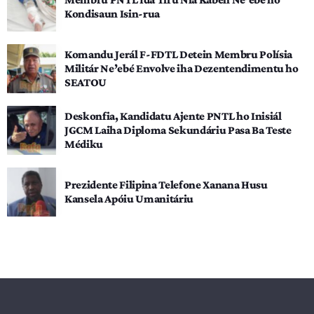
Kondisaun Isin-rua
Komandu Jerál F-FDTL Detein Membru Polísia
Militár Ne’ebé Envolve iha Dezentendimentu ho
SEATOU
Deskonfia, Kandidatu Ajente PNTL ho Inisiál
JGCM Laiha Diploma Sekundáriu Pasa Ba Teste
Médiku
Prezidente Filipina Telefone Xanana Husu
Kansela Apóiu Umanitáriu