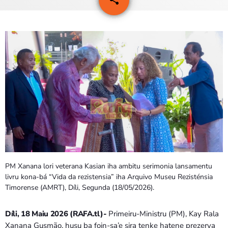
PROGRAMA SIRA
VÍDEO SIRA
EVENTU SIRA
KONTAKTU SIRA
TÉTUM
keyboard_arrow_down
TÉTUM
PORTUGUÊS
PRÓXIMOS PROGRAMAS
PM Xanana lori veterana Kasian iha ambitu serimonia lansamentu
livru kona-bá “Vida da rezistensia” iha Arquivo Museu Rezisténsia
Bom dia RAFA
Timorense (AMRT), Díli, Segunda (18/05/2026).
7:00 AM - 9:00 AM
Díli, 18 Maiu 2026 (RAFA.tl)-
Primeiru-Ministru (PM), Kay Rala
Xanana Gusmão, husu ba foin-sa’e sira tenke hatene prezerva