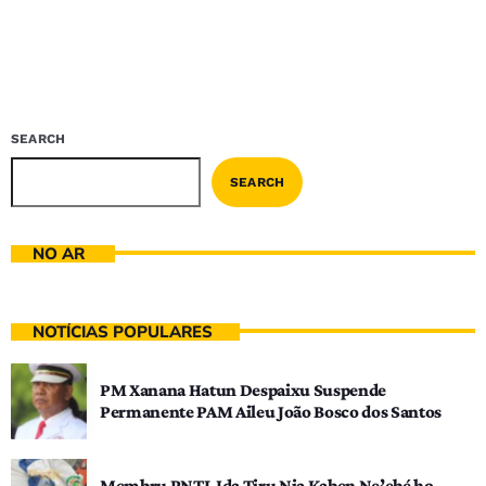
SEARCH
SEARCH
NO AR
NOTÍCIAS POPULARES
PM Xanana Hatun Despaixu Suspende
Permanente PAM Aileu João Bosco dos Santos
Membru PNTL Ida Tiru Nia Kaben Ne’ebé ho