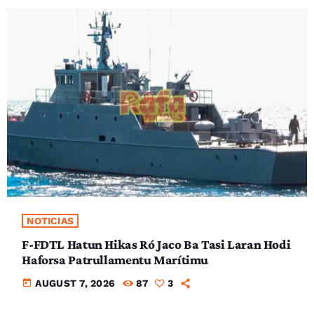
NOTICIAS
F-FDTL Hatun Hikas Ró Jaco Ba Tasi Laran Hodi
Haforsa Patrullamentu Marítimu
today
AUGUST 7, 2026
87
3