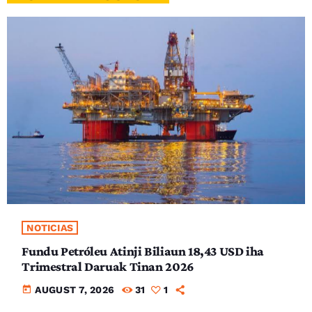
NOTICIAS
Fundu Petróleu Atinji Biliaun 18,43 USD iha
Trimestral Daruak Tinan 2026
today
AUGUST 7, 2026
31
1