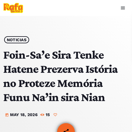
menu
close
play_arrow
OUVIR RAFA
NOTICIAS
Foin-Sa’e Sira Tenke
Hatene Prezerva Istória
HOME
no Proteze Memória
NOTISIA
Funu Na’in sira Nian
EKIPA
MAY 18, 2026
15
TOP 15
today
PODCAST SIRA
share
email