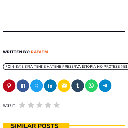
WRITTEN BY:
RAFAFM
FOIN-SA’E SIRA TENKE HATENE PREZERVA ISTÓRIA NO PROTEZE ME
email
RATE IT
SIMILAR POSTS