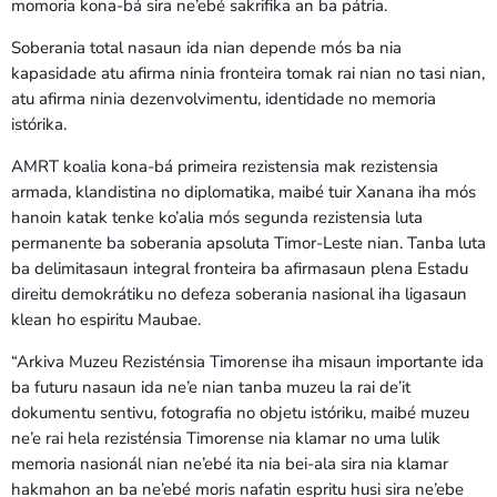
momoria kona-bá sira ne’ebé sakrifika an ba pátria.
Soberania total nasaun ida nian depende mós ba nia
kapasidade atu afirma ninia fronteira tomak rai nian no tasi nian,
atu afirma ninia dezenvolvimentu, identidade no memoria
istórika.
AMRT koalia kona-bá primeira rezistensia mak rezistensia
armada, klandistina no diplomatika, maibé tuir Xanana iha mós
hanoin katak tenke ko’alia mós segunda rezistensia luta
permanente ba soberania apsoluta Timor-Leste nian. Tanba luta
ba delimitasaun integral fronteira ba afirmasaun plena Estadu
direitu demokrátiku no defeza soberania nasional iha ligasaun
klean ho espiritu Maubae.
“Arkiva Muzeu Rezisténsia Timorense iha misaun importante ida
ba futuru nasaun ida ne’e nian tanba muzeu la rai de’it
dokumentu sentivu, fotografia no objetu istóriku, maibé muzeu
ne’e rai hela rezisténsia Timorense nia klamar no uma lulik
memoria nasionál nian ne’ebé ita nia bei-ala sira nia klamar
hakmahon an ba ne’ebé moris nafatin espritu husi sira ne’ebe