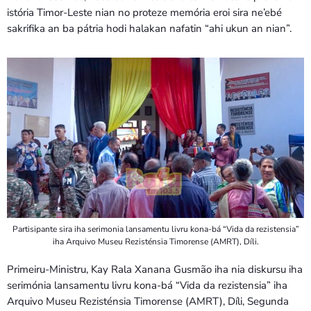
Bom dia RAFA
istória Timor-Leste nian no proteze memória eroi sira ne’ebé
7:00 AM - 10:00 AM
sakrifika an ba pátria hodi halakan nafatin “ahi ukun an nian”.
Partisipante sira iha serimonia lansamentu livru kona-bá “Vida da rezistensia”
iha Arquivo Museu Rezisténsia Timorense (AMRT), Díli.
Primeiru-Ministru, Kay Rala Xanana Gusmão iha nia diskursu iha
serimónia lansamentu livru kona-bá “Vida da rezistensia” iha
Arquivo Museu Rezisténsia Timorense (AMRT), Díli, Segunda