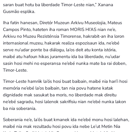
saran buat hotu ba liberdade Timor-Leste nian,” Xanana
Gusmão esplika.
Iha fatin hanesan, Diretór Muzeun Arkivu Museolojia, Mateus
Campos Pinto, hateten iha roman MORIS HI’AS nian ne’e,
Arkivu no Muzeu Rezisténsia Timorense, hakrabit-an iha loron
internasional muzeu, hakarak realiza espozisaun ida, ne’ebé
serve nu’udar ponte ba diálogu, la’os deit atu konta istória,
maibé atu hafoun hikas juramentu ida ba liberdade, nu’udar
sasin hosi mehi no esperansa ne’ebé nunka mate ba rai doben,
Timor-Leste.
Timor-Leste hamriik la’ós hosi buat baibain, maibé nia hari’i hosi
memória ne’ebé la’os baibain, tan nia povu hatene katak
dignidade mak sasukat ba moris, no liberdade mak direitu
ne’ebé sagradu, hosi lalenok sakrifisiu nian ne’ebé nunka lakon
ba nia soberania.
Soberania ne’e, la’ós buat kmanek ida ne’ebé monu hosi lalehan,
maibé nia mak rezultadu hosi povu ida nebe Le’ut Metin Nia