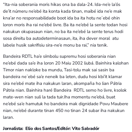
“Ita-nia soberania moris hikas ona ba dala-24. Ida-ne’e la’ós
de’it númeru ne’ebé ita konta kada tinan, maibé ida ne’e mak
kna’ar no responsabilidade boot ida ba ita hotu neʼebé ohin
loron moris iha rai ne’ebé livre. Ba ita ne’ebé la sente todan hosi
nakukun okupasaun nian, no ba ita ne’ebé la sente terus hodi
sosa direitu ba autodeterminasaun, ita, iha dever moral atu
labele husik sakrifisiu sira-ne’e monu ba rai,” nia tenik.
Bandeira RDTL ha’e símbolu supremu hosi soberania nian
ne’ebé dada sa’e iha loron 20 Maiu 2002 liubá. Bainhira kalohan
Timor nian nakloke ba mundu, Tasi-tolu mak sai sasin ba
bandeira neʼebé sa’e neneik ba leten, dudu hosi kbi’it klamar
sira ne’ebé mate iha nakukun laran, akompaña ho lian Pátria
Pátria nian. Bainhira haré Bandeira RDTL semo ho livre, ksolok
mate-wen nian suli la tada tuir.Iha momentu ne’ebá, buat
ne’ebé sa’e hamutuk ho bandeira mak dignidade Povu Maubere
nian, ne’ebé durante tinan 450 no tinan 24 subar iha nakukun
laran.
Jornalista: Elio dos Santos/Editór: Vito Salvadór