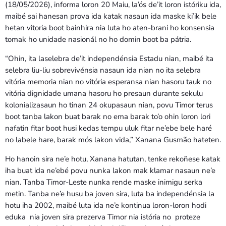
(18/05/2026), informa loron 20 Maiu, la’ós de’it loron istóriku ida,
maibé sai hanesan prova ida katak nasaun ida maske ki’ik bele
hetan vitoria boot bainhira nia luta ho aten-brani ho konsensia
tomak ho unidade nasionál no ho domin boot ba pátria.
“Ohin, ita laselebra de’it independénsia Estadu nian, maibé ita
selebra liu-liu sobrevivénsia nasaun ida nian no ita selebra
vitória memoria nian no vitória esperansa nian hasoru tauk no
vitória dignidade umana hasoru ho presaun durante sekulu
kolonializasaun ho tinan 24 okupasaun nian, povu Timor terus
boot tanba lakon buat barak no ema barak to’o ohin loron lori
nafatin fitar boot husi kedas tempu uluk fitar ne’ebe bele haré
no labele hare, barak mós lakon vida,” Xanana Gusmão hateten.
Ho hanoin sira ne’e hotu, Xanana hatutan, tenke rekoñese katak
iha buat ida ne’ebé povu nunka lakon mak klamar nasaun ne’e
nian. Tanba Timor-Leste nunka rende maske inimigu serka
metin. Tanba ne’e husu ba joven sira, luta ba independénsia la
hotu iha 2002, maibé luta ida ne’e kontinua loron-loron hodi
eduka nia joven sira prezerva Timor nia istória no proteze