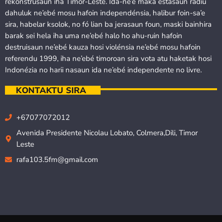
rekonstrusaun iha Timor-Leste. Ida-ne’e maka estasaun rádiu
dahuluk ne’ebé mosu hafoin independénsia, halibur foin-sa’e
sira, habelar ksolok, no fó lian ba jerasaun foun, maski bainhira
barak sei hela iha uma ne’ebé halo ho ahu-ruin hafoin
destruisaun ne’ebé kauza hosi violénsia ne’ebé mosu hafoin
referendu 1999, iha ne’ebé timoroan sira vota atu haketak hosi
Indonézia no harii nasaun ida ne’ebé independente no livre.
KONTAKTU SIRA
+67077072012
Avenida Presidente Nicolau Lobato, Colmera,Dili, Timor
Leste
rafa103.5fm@gmail.com