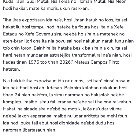
Kuda Talin, Sudi Mutuk Nia Forsa no Homan Mutuk Nia Neon
hodi hakilar, mate ka moris, ukun rasik-an.
“Iha liras expozisaun ida ne’e, hosi liman karuk no loos, ita sei
hakat liu hosi tempu, hodi hateke ba figura hosi ita nia Xefe
Estadu no Xefe Governu sira, ne’ebé ho sira nia matenek no
aten-brani lori ona ita nia povu sai hosi nakukun naruk funu nian
to’o ohin loron. Bainhira ita hateke besik ba sira nia oin, ita sei
haré hetan mundansa estratéjika transformal rai ne’e nian, hosi
kedas tinan 1975 too tinan 2026,” Mateus Campos Pinto
hateten.
Nia haktuir iha expozisaun ida ne’e mós, sei haré oinsé nasaun
ida ne’e harii hosi ahi-kdesan. Bainhira kalohan nakukun hosi
tinan 24 nian nakfera, la simu naroman ho haksolok ne’ebé
kompletu, maibé simu fali eransa neʼebé sai tiha ona rai-rahun.
Hakat iha sidade sira ne’ebé be motuk, la’ós nu’udar vítima
ne’ebé lakon esperansa, maibé nu’udar arkitetu ba mehi foun
ida hodi buka fali abut hosi dignidade ne’ebé dudu hosi
naroman libertasaun nian.