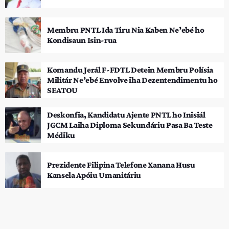
Membru PNTL Ida Tiru Nia Kaben Ne’ebé ho
Kondisaun Isin-rua
Komandu Jerál F-FDTL Detein Membru Polísia
Militár Ne’ebé Envolve iha Dezentendimentu ho
SEATOU
Deskonfia, Kandidatu Ajente PNTL ho Inisiál
JGCM Laiha Diploma Sekundáriu Pasa Ba Teste
Médiku
Prezidente Filipina Telefone Xanana Husu
Kansela Apóiu Umanitáriu