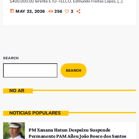
$400,000.00 Jerente ETO-TELCO, Edmundo Freitas Lopes, […]
today
MAY 22, 2026
256
2
SEARCH
SEARCH
NO AR
NOTÍCIAS POPULARES
PM Xanana Hatun Despaixu Suspende
Permanente PAM Aileu João Bosco dos Santos