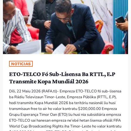
PROGRAMA SIRA
VÍDEO SIRA
EVENTU SIRA
KONTAKTU SIRA
NOTICIAS
TÉTUM
keyboard_arrow_down
ETO-TELCO Fó Sub-Lisensa Ba RTTL, E.P
TÉTUM
Transmite Kopa Mundiál 2026
PORTUGUÊS
PRÓXIMOS PROGRAMAS
Díli, 22 Maiu 2026 (RAFA.tl)- Empreza ETO-TELCO fó sub-lisensa
ba Rádiu Televizaun Timor-Leste, Empreza Públika (RTTL, E.P),
hodi transmite Kopa Mundiál 2026 ba teritóriu nasionál liu husi
transmisaun free to air ho valor kontratu $200,000.00 Empreza
Grupu Esperança Timor Oan (ETO) liu husi nia subsidiária empreza
ETO-TELCO sai hanesan empreza ne’ebé hetan lisensa ofisiál FIFA
World Cup Broadcasting Rights iha Timor-Leste ho valor kontratu