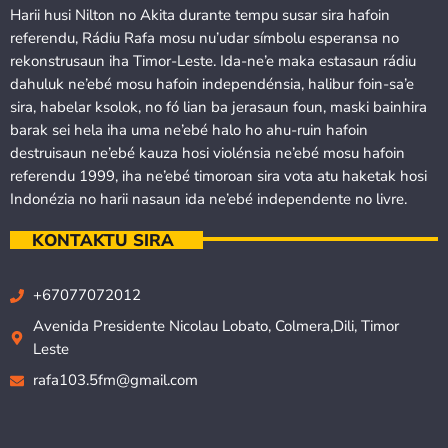
Harii husi Nilton no Akita durante tempu susar sira hafoin
referendu, Rádiu Rafa mosu nu’udar símbolu esperansa no
rekonstrusaun iha Timor-Leste. Ida-ne’e maka estasaun rádiu
dahuluk ne’ebé mosu hafoin independénsia, halibur foin-sa’e
sira, habelar ksolok, no fó lian ba jerasaun foun, maski bainhira
barak sei hela iha uma ne’ebé halo ho ahu-ruin hafoin
destruisaun ne’ebé kauza hosi violénsia ne’ebé mosu hafoin
referendu 1999, iha ne’ebé timoroan sira vota atu haketak hosi
Indonézia no harii nasaun ida ne’ebé independente no livre.
KONTAKTU SIRA
+67077072012
Avenida Presidente Nicolau Lobato, Colmera,Dili, Timor
Leste
rafa103.5fm@gmail.com