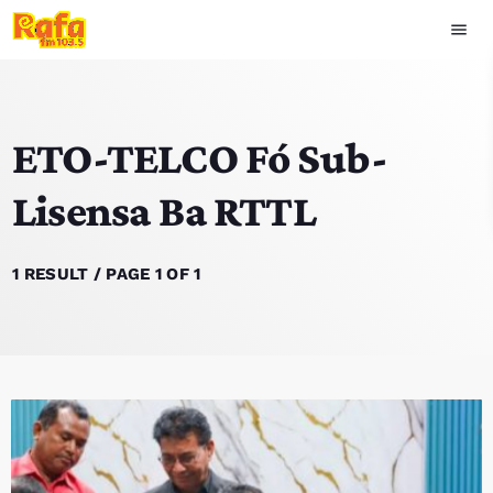
menu
close
ETO-TELCO Fó Sub-
play_arrow
OUVIR RAFA
Lisensa Ba RTTL
HOME
1 RESULT / PAGE 1 OF 1
NOTISIA
EKIPA
TOP 15
PODCAST SIRA