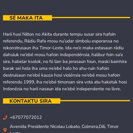
SÉ MAKA ITA
Harii husi Nilton no Akita durante tempu susar sira hafoin
referendu, Rádiu Rafa mosu nu’udar símbolu esperansa no
rekonstrusaun iha Timor-Leste. Ida-ne’e maka estasaun rádiu
dahuluk ne’ebé mosu hafoin independénsia, halibur foin-sa’e
sira, habelar ksolok, no fó lian ba jerasaun foun, maski bainhira
barak sei hela iha uma ne’ebé halo ho ahu-ruin hafoin
destruisaun ne’ebé kauza hosi violénsia ne’ebé mosu hafoin
referendu 1999, iha ne’ebé timoroan sira vota atu haketak hosi
Indonézia no harii nasaun ida ne’ebé independente no livre.
KONTAKTU SIRA
+67077072012
Avenida Presidente Nicolau Lobato, Colmera,Dili, Timor