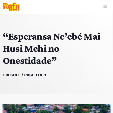
menu
close
“Esperansa Ne’ebé Mai
play_arrow
OUVIR RAFA
Husi Mehi no
Onestidade”
HOME
NOTISIA
1 RESULT / PAGE 1 OF 1
EKIPA
TOP 15
PODCAST SIRA