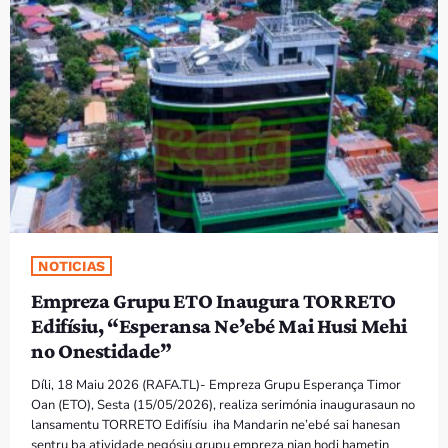
PROGRAMA SIRA
VÍDEO SIRA
EVENTU SIRA
KONTAKTU SIRA
TÉTUM
keyboard_arrow_down
NOTICIAS
TÉTUM
Empreza Grupu ETO Inaugura TORRETO
PORTUGUÊS
PRÓXIMOS PROGRAMAS
Edifísiu, “Esperansa Ne’ebé Mai Husi Mehi
no Onestidade”
Díli, 18 Maiu 2026 (RAFA.TL)- Empreza Grupu Esperança Timor
Oan (ETO), Sesta (15/05/2026), realiza serimónia inaugurasaun no
lansamentu TORRETO Edifísiu iha Mandarin ne’ebé sai hanesan
sentru ba atividade negósiu grupu empreza nian hodi hametin