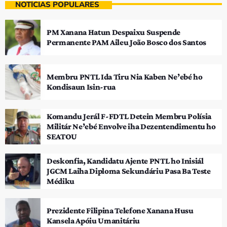
NOTÍCIAS POPULARES
PM Xanana Hatun Despaixu Suspende
Permanente PAM Aileu João Bosco dos Santos
Membru PNTL Ida Tiru Nia Kaben Ne’ebé ho
Kondisaun Isin-rua
Komandu Jerál F-FDTL Detein Membru Polísia
Militár Ne’ebé Envolve iha Dezentendimentu ho
SEATOU
Deskonfia, Kandidatu Ajente PNTL ho Inisiál
JGCM Laiha Diploma Sekundáriu Pasa Ba Teste
Médiku
Prezidente Filipina Telefone Xanana Husu
Kansela Apóiu Umanitáriu