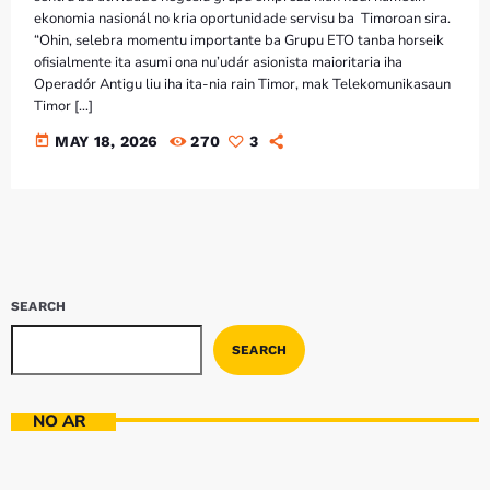
ekonomia nasionál no kria oportunidade servisu ba Timoroan sira.
“Ohin, selebra momentu importante ba Grupu ETO tanba horseik
ofisialmente ita asumi ona nu’udár asionista maioritaria iha
Operadór Antigu liu iha ita-nia rain Timor, mak Telekomunikasaun
Timor […]
today
MAY 18, 2026
270
3
SEARCH
SEARCH
NO AR