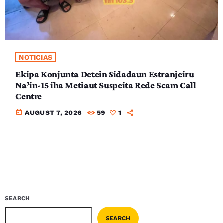
NOTICIAS
Ekipa Konjunta Detein Sidadaun Estranjeiru
Na’in-15 iha Metiaut Suspeita Rede Scam Call
Centre
today
AUGUST 7, 2026
59
1
SEARCH
SEARCH