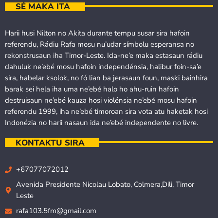
SÉ MAKA ITA
Harii husi Nilton no Akita durante tempu susar sira hafoin
referendu, Rádiu Rafa mosu nu’udar símbolu esperansa no
rekonstrusaun iha Timor-Leste. Ida-ne’e maka estasaun rádiu
dahuluk ne’ebé mosu hafoin independénsia, halibur foin-sa’e
sira, habelar ksolok, no fó lian ba jerasaun foun, maski bainhira
barak sei hela iha uma ne’ebé halo ho ahu-ruin hafoin
destruisaun ne’ebé kauza hosi violénsia ne’ebé mosu hafoin
referendu 1999, iha ne’ebé timoroan sira vota atu haketak hosi
Indonézia no harii nasaun ida ne’ebé independente no livre.
KONTAKTU SIRA
+67077072012
Avenida Presidente Nicolau Lobato, Colmera,Dili, Timor
Leste
rafa103.5fm@gmail.com