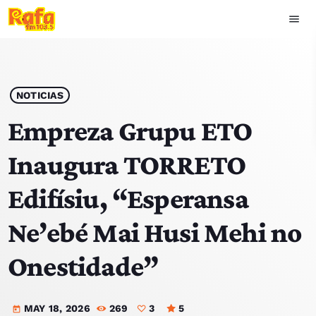
menu
close
play_arrow
OUVIR RAFA
NOTICIAS
Empreza Grupu ETO
Inaugura TORRETO
HOME
Edifísiu, “Esperansa
NOTISIA
Ne’ebé Mai Husi Mehi no
EKIPA
Onestidade”
TOP 15
MAY 18, 2026
269
3
5
PODCAST SIRA
today