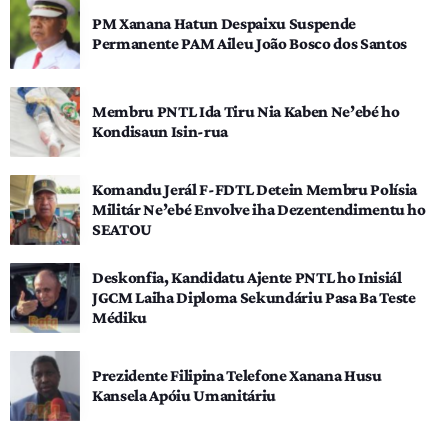
PM Xanana Hatun Despaixu Suspende
Permanente PAM Aileu João Bosco dos Santos
Membru PNTL Ida Tiru Nia Kaben Ne’ebé ho
Kondisaun Isin-rua
Komandu Jerál F-FDTL Detein Membru Polísia
Militár Ne’ebé Envolve iha Dezentendimentu ho
SEATOU
Deskonfia, Kandidatu Ajente PNTL ho Inisiál
JGCM Laiha Diploma Sekundáriu Pasa Ba Teste
Médiku
Prezidente Filipina Telefone Xanana Husu
Kansela Apóiu Umanitáriu