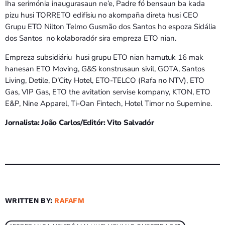
Iha serimónia inaugurasaun ne’e, Padre fó bensaun ba kada
pizu husi TORRETO edifísiu no akompaña direta husi CEO
Grupu ETO Nilton Telmo Gusmão dos Santos ho espoza Sidália
dos Santos no kolaboradór sira empreza ETO nian.
Empreza subsidiáriu husi grupu ETO nian hamutuk 16 mak
hanesan ETO Moving, G&S konstrusaun sivil, GOTA, Santos
Living, Detile, D’City Hotel, ETO-TELCO (Rafa no NTV), ETO
Gas, VIP Gas, ETO the avitation servise kompany, KTON, ETO
E&P, Nine Apparel, Ti-Oan Fintech, Hotel Timor no Supernine.
Jornalista: João Carlos/Editór: Vito Salvadór
WRITTEN BY:
RAFAFM