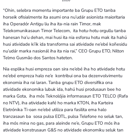
“Ohin, selebra momentu importante ba Grupu ETO tanba
horseik ofisialmente ita asumi ona nu’udár asionista maioritaria
iha Operadór Antigu liu iha ita-nia rain Timor, mak
Telekomunikasaun Timor Telecom, ita hotu-hotu orgullu tanba
hanesan ha’u dehan, mai husi ita nia esforsu hotu mak ita hahú
husi atividade ki’ik ida transforma sai atividade ne’ebé koñesidu
nu’udár marka nasionál iha ita nia rai,” CEO Grupu ETO, Nilton
Telmo Gusmão dos Santos hateten.
Nia esplika husi empreza oan sira ne’ebé iha ho atividade hotu
ne’ebé empreza halo ne’e kontribui ona ba dezenvolvimentu
ekonomia iha rai laran. Tanba grupu ETO diversifika ona
atividade ekonomika lubuk ida, hahú husi produsaun bee ho
marka Gota, iha mós Teknolójia informasaun ETO TELCO (Rafa
no NTV), iha atividade kafé ho marka KTON, iha Karteira
Eletrónika Ti-oan ne’ebé utiliza para fasilita ema halo
tranzasaun ba sosa pulsa EDTL, pulsa Telefone no seluk tan,
iha mós mina no gas, para aleinde ne’e, Grupu ETO mós iha
atividade konstrusaun G&S no atividade ekonomiku seluk tan