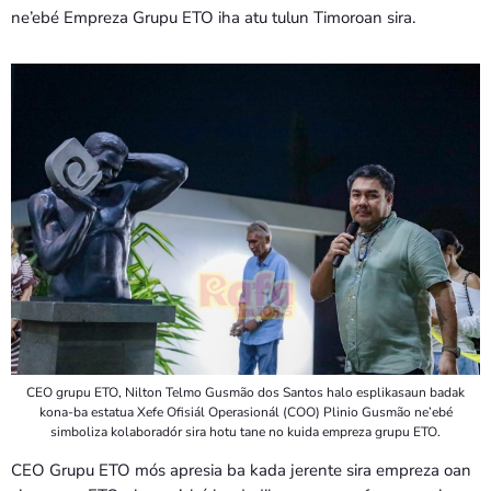
ne’ebé Empreza Grupu ETO iha atu tulun Timoroan sira.
CEO grupu ETO, Nilton Telmo Gusmão dos Santos halo esplikasaun badak
kona-ba estatua Xefe Ofisiál Operasionál (COO) Plinio Gusmão ne’ebé
simboliza kolaboradór sira hotu tane no kuida empreza grupu ETO.
CEO Grupu ETO mós apresia ba kada jerente sira empreza oan