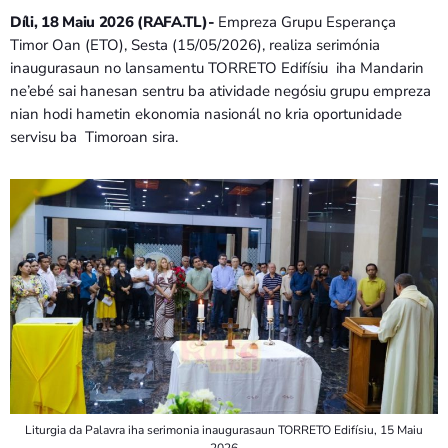
Bom dia RAFA
Díli, 18 Maiu 2026 (RAFA.TL)-
Empreza Grupu Esperança
7:00 AM - 9:00 AM
Timor Oan (ETO), Sesta (15/05/2026), realiza serimónia
inaugurasaun no lansamentu TORRETO Edifísiu iha Mandarin
Bom dia RAFA
ne’ebé sai hanesan sentru ba atividade negósiu grupu empreza
7:00 AM - 10:00 AM
nian hodi hametin ekonomia nasionál no kria oportunidade
servisu ba Timoroan sira.
Liturgia da Palavra iha serimonia inaugurasaun TORRETO Edifísiu, 15 Maiu
2026