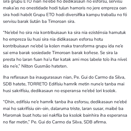
sira grupu ETO nian ne’ebé ho dedikasaun no esforsu, servisu
maka’as no onestidade hodi tulun hamoris no jere empreza oan
sira hodi habót Grupu ETO hodi diversifika kampu traballu no fó
servisu barak liután ba Timoroan sira.
“Ne’ebé ho sira nia kontribuisaun ka sira nia ezisténsia hamutuk
ho empreza liu husi sira nia didikasaun esforsu hotu
kontribuisaun ne’ebé la kolen maka transforma grupu ida ne’e
sai ema barak sosiedade Timoroan barak koñese. Se sira la
presta ho laran fuan ha’u fiar katak ami mos labele to’o iha nível
ida ne’e,” Nilton Gusmão hateten.
Iha reflesaun ba inaugurasaun nian, Pe. Gui do Carmo da Silva,
SDB hatete, TORRETO Edifísiu hamrík metin nune’e tanba mai
husi sakrifísiu, dedikasaun no esperansa ne’ebé lori ksolok.
“Ohin, edifísiu ne’e hamrík tanba iha esforsu, dedikasaun ne’ebé
mai ho sakrifísiu oin-oin, dalaruma triste, laran susar, maibé ba
Maromak buat hotu sei nakfila ba ksolok bainhira iha esperansa
no fiar metin,” Pe. Gui do Carmo da Silva, SDB afirma.