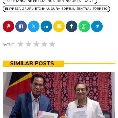
“ESPERANSA NE’EBÉ MAI HUSI MEHI NO ONESTIDADE”
EMPREZA GRUPU ETO INAUGURA EDIFÍSIU SENTRÁL TORRETO
email
RATE IT
SIMILAR POSTS