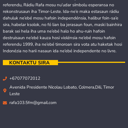
referendu, Rádiu Rafa mosu nu’udar símbolu esperansa no
rekonstrusaun iha Timor-Leste. Ida-ne’e maka estasaun rádiu
dahuluk ne’ebé mosu hafoin independénsia, halibur foin-sa’e
sira, habelar ksolok, no fó lian ba jerasaun foun, maski bainhira
barak sei hela iha uma ne’ebé halo ho ahu-ruin hafoin
destruisaun ne’ebé kauza hosi violénsia ne’ebé mosu hafoin
referendu 1999, iha ne’ebé timoroan sira vota atu haketak hosi
Indonézia no harii nasaun ida ne’ebé independente no livre.
KONTAKTU SIRA
+67077072012
Avenida Presidente Nicolau Lobato, Colmera,Dili, Timor
Leste
rafa103.5fm@gmail.com