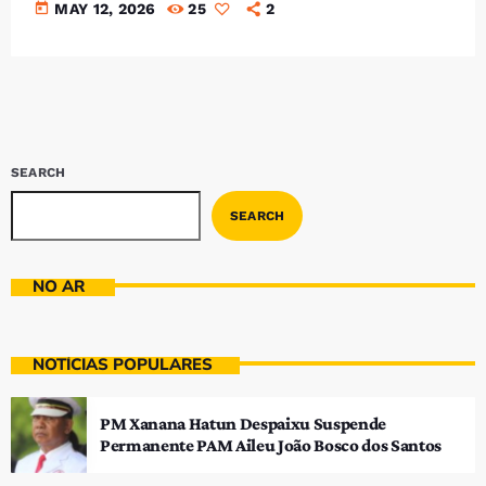
today
MAY 12, 2026
25
2
SEARCH
SEARCH
NO AR
NOTÍCIAS POPULARES
PM Xanana Hatun Despaixu Suspende
Permanente PAM Aileu João Bosco dos Santos