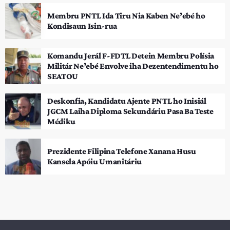
Membru PNTL Ida Tiru Nia Kaben Ne’ebé ho
Kondisaun Isin-rua
Komandu Jerál F-FDTL Detein Membru Polísia
Militár Ne’ebé Envolve iha Dezentendimentu ho
SEATOU
Deskonfia, Kandidatu Ajente PNTL ho Inisiál
JGCM Laiha Diploma Sekundáriu Pasa Ba Teste
Médiku
Prezidente Filipina Telefone Xanana Husu
Kansela Apóiu Umanitáriu