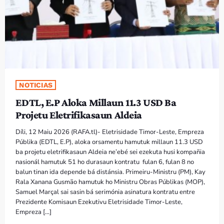
PROGRAMA SIRA
VÍDEO SIRA
EVENTU SIRA
NOTICIAS
KONTAKTU SIRA
EDTL, E.P Aloka Millaun 11.3 USD Ba
Projetu Eletrifikasaun Aldeia
TÉTUM
keyboard_arrow_down
Díli, 12 Maiu 2026 (RAFA.tl)- Eletrisidade Timor-Leste, Empreza
TÉTUM
Públika (EDTL, E.P), aloka orsamentu hamutuk millaun 11.3 USD
ba projetu eletrifikasaun Aldeia ne’ebé sei ezekuta husi kompañia
PORTUGUÊS
PRÓXIMOS PROGRAMAS
nasionál hamutuk 51 ho durasaun kontratu fulan 6, fulan 8 no
balun tinan ida depende bá distánsia. Primeiru-Ministru (PM), Kay
Rala Xanana Gusmão hamutuk ho Ministru Obras Públikas (MOP),
Samuel Marçal sai sasin bá serimónia asinatura kontratu entre
Prezidente Komisaun Ezekutivu Eletrisidade Timor-Leste,
Empreza […]