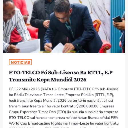
PROGRAMA SIRA
VÍDEO SIRA
EVENTU SIRA
KONTAKTU SIRA
NOTICIAS
TÉTUM
keyboard_arrow_down
ETO-TELCO Fó Sub-Lisensa Ba RTTL, E.P
TÉTUM
Transmite Kopa Mundiál 2026
PORTUGUÊS
PRÓXIMOS PROGRAMAS
Díli, 22 Maiu 2026 (RAFA.tl)- Empreza ETO-TELCO fó sub-lisensa
ba Rádiu Televizaun Timor-Leste, Empreza Públika (RTTL, E.P),
hodi transmite Kopa Mundiál 2026 ba teritóriu nasionál liu husi
transmisaun free to air ho valor kontratu $200,000.00 Empreza
Grupu Esperança Timor Oan (ETO) liu husi nia subsidiária empreza
ETO-TELCO sai hanesan empreza ne’ebé hetan lisensa ofisiál FIFA
World Cup Broadcasting Rights iha Timor-Leste ho valor kontratu