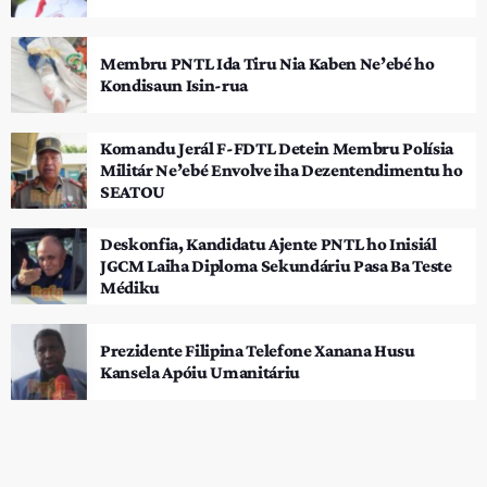
Membru PNTL Ida Tiru Nia Kaben Ne’ebé ho
Kondisaun Isin-rua
Komandu Jerál F-FDTL Detein Membru Polísia
Militár Ne’ebé Envolve iha Dezentendimentu ho
SEATOU
Deskonfia, Kandidatu Ajente PNTL ho Inisiál
JGCM Laiha Diploma Sekundáriu Pasa Ba Teste
Médiku
Prezidente Filipina Telefone Xanana Husu
Kansela Apóiu Umanitáriu