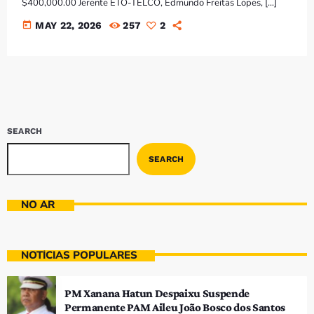
$400,000.00 Jerente ETO-TELCO, Edmundo Freitas Lopes, […]
today
MAY 22, 2026
257
2
SEARCH
SEARCH
NO AR
NOTÍCIAS POPULARES
PM Xanana Hatun Despaixu Suspende
Permanente PAM Aileu João Bosco dos Santos