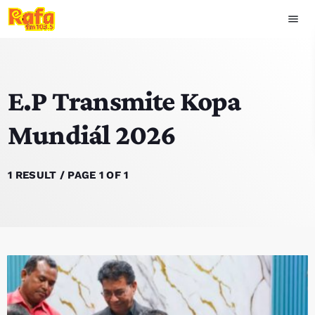
menu
close
E.P Transmite Kopa
play_arrow
OUVIR RAFA
Mundiál 2026
HOME
1 RESULT / PAGE 1 OF 1
NOTISIA
EKIPA
TOP 15
PODCAST SIRA