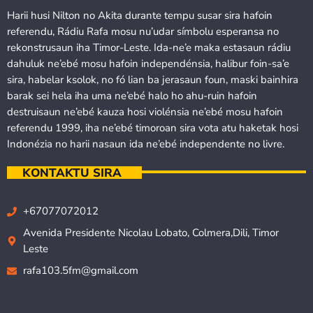
Harii husi Nilton no Akita durante tempu susar sira hafoin
referendu, Rádiu Rafa mosu nu’udar símbolu esperansa no
rekonstrusaun iha Timor-Leste. Ida-ne’e maka estasaun rádiu
dahuluk ne’ebé mosu hafoin independénsia, halibur foin-sa’e
sira, habelar ksolok, no fó lian ba jerasaun foun, maski bainhira
barak sei hela iha uma ne’ebé halo ho ahu-ruin hafoin
destruisaun ne’ebé kauza hosi violénsia ne’ebé mosu hafoin
referendu 1999, iha ne’ebé timoroan sira vota atu haketak hosi
Indonézia no harii nasaun ida ne’ebé independente no livre.
KONTAKTU SIRA
+67077072012
Avenida Presidente Nicolau Lobato, Colmera,Dili, Timor
Leste
rafa103.5fm@gmail.com