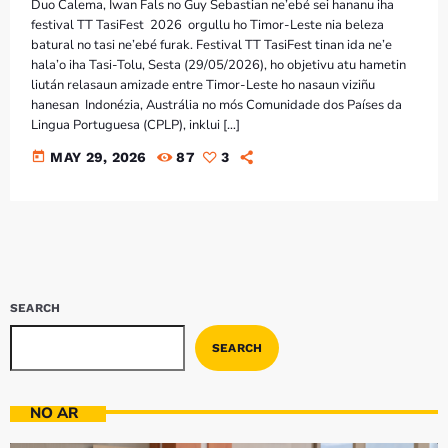
Bom dia RAFA
Duo Calema, Iwan Fals no Guy Sebastian ne’ebé sei hananu iha
7:00 AM - 9:00 AM
festival TT TasiFest 2026 orgullu ho Timor-Leste nia beleza
batural no tasi ne’ebé furak. Festival TT TasiFest tinan ida ne’e
hala’o iha Tasi-Tolu, Sesta (29/05/2026), ho objetivu atu hametin
liután relasaun amizade entre Timor-Leste ho nasaun viziñu
hanesan Indonézia, Austrália no mós Comunidade dos Países da
Lingua Portuguesa (CPLP), inklui […]
today
MAY 29, 2026
87
3
SEARCH
SEARCH
NO AR