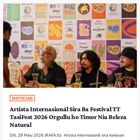
PROGRAMA SIRA
VÍDEO SIRA
EVENTU SIRA
KONTAKTU SIRA
TÉTUM
keyboard_arrow_down
TÉTUM
PORTUGUÊS
PRÓXIMOS PROGRAMAS
NOTICIAS
Artista Internasionál Sira Ba Festival TT
Bom dia RAFA
TasiFest 2026 Orgullu ho Timor Nia Beleza
7:00 AM - 10:00 AM
Natural
Díli, 29 Maiu 2026 (RAFA.tl)- Artista internasionál sira hanesan