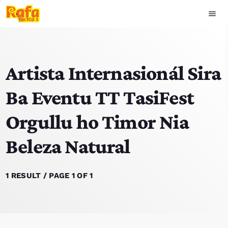
menu
close
Artista Internasionál Sira
play_arrow
OUVIR RAFA
Ba Eventu TT TasiFest
Orgullu ho Timor Nia
HOME
Beleza Natural
NOTISIA
EKIPA
1 RESULT / PAGE 1 OF 1
TOP 15
PODCAST SIRA