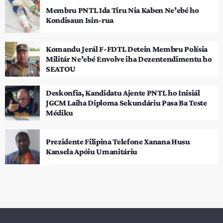
Membru PNTL Ida Tiru Nia Kaben Ne’ebé ho
Kondisaun Isin-rua
Komandu Jerál F-FDTL Detein Membru Polísia
Militár Ne’ebé Envolve iha Dezentendimentu ho
SEATOU
Deskonfia, Kandidatu Ajente PNTL ho Inisiál
JGCM Laiha Diploma Sekundáriu Pasa Ba Teste
Médiku
Prezidente Filipina Telefone Xanana Husu
Kansela Apóiu Umanitáriu