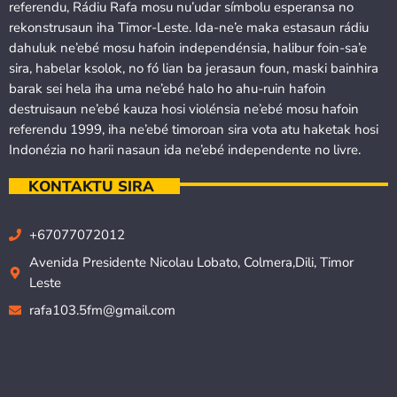
referendu, Rádiu Rafa mosu nu’udar símbolu esperansa no
rekonstrusaun iha Timor-Leste. Ida-ne’e maka estasaun rádiu
dahuluk ne’ebé mosu hafoin independénsia, halibur foin-sa’e
sira, habelar ksolok, no fó lian ba jerasaun foun, maski bainhira
barak sei hela iha uma ne’ebé halo ho ahu-ruin hafoin
destruisaun ne’ebé kauza hosi violénsia ne’ebé mosu hafoin
referendu 1999, iha ne’ebé timoroan sira vota atu haketak hosi
Indonézia no harii nasaun ida ne’ebé independente no livre.
KONTAKTU SIRA
+67077072012
Avenida Presidente Nicolau Lobato, Colmera,Dili, Timor
Leste
rafa103.5fm@gmail.com