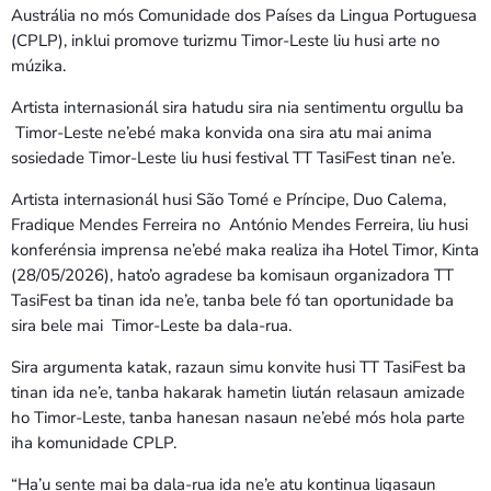
Austrália no mós Comunidade dos Países da Lingua Portuguesa
(CPLP), inklui promove turizmu Timor-Leste liu husi arte no
múzika.
Artista internasionál sira hatudu sira nia sentimentu orgullu ba
Timor-Leste ne’ebé maka konvida ona sira atu mai anima
sosiedade Timor-Leste liu husi festival TT TasiFest tinan ne’e.
Artista internasionál husi São Tomé e Príncipe, Duo Calema,
Fradique Mendes Ferreira no António Mendes Ferreira, liu husi
konferénsia imprensa ne’ebé maka realiza iha Hotel Timor, Kinta
(28/05/2026), hato’o agradese ba komisaun organizadora TT
TasiFest ba tinan ida ne’e, tanba bele fó tan oportunidade ba
sira bele mai Timor-Leste ba dala-rua.
Sira argumenta katak, razaun simu konvite husi TT TasiFest ba
tinan ida ne’e, tanba hakarak hametin liután relasaun amizade
ho Timor-Leste, tanba hanesan nasaun ne’ebé mós hola parte
iha komunidade CPLP.
“Ha’u sente mai ba dala-rua ida ne’e atu kontinua ligasaun