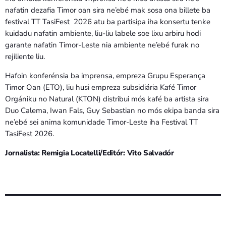
nafatin dezafia Timor oan sira ne’ebé mak sosa ona billete ba
festival TT TasiFest 2026 atu ba partisipa iha konsertu tenke
kuidadu nafatin ambiente, liu-liu labele soe lixu arbiru hodi
garante nafatin Timor-Leste nia ambiente ne’ebé furak no
rejiliente liu.
Hafoin konferénsia ba imprensa, empreza Grupu Esperança
Timor Oan (ETO), liu husi empreza subsidiária Kafé Timor
Orgániku no Natural (KTON) distribui mós kafé ba artista sira
Duo Calema, Iwan Fals, Guy Sebastian no mós ekipa banda sira
ne’ebé sei anima komunidade Timor-Leste iha Festival TT
TasiFest 2026.
Jornalista: Remigia Locatelli/Editór: Vito Salvadór