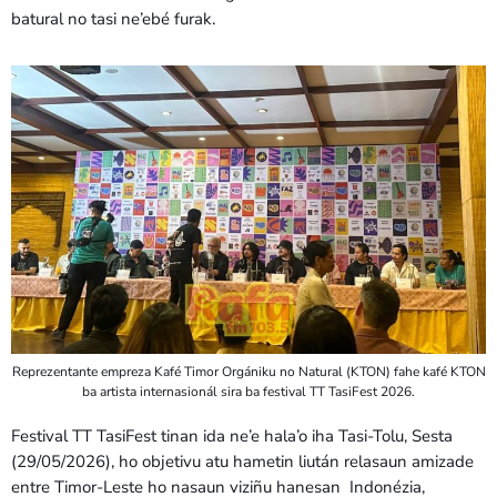
Bom dia RAFA
batural no tasi ne’ebé furak.
7:00 AM - 9:00 AM
Reprezentante empreza Kafé Timor Orgániku no Natural (KTON) fahe kafé KTON
ba artista internasionál sira ba festival TT TasiFest 2026.
Festival TT TasiFest tinan ida ne’e hala’o iha Tasi-Tolu, Sesta
(29/05/2026), ho objetivu atu hametin liután relasaun amizade
entre Timor-Leste ho nasaun viziñu hanesan Indonézia,