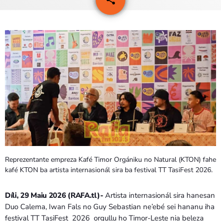
3
PROGRAMA SIRA
VÍDEO SIRA
EVENTU SIRA
KONTAKTU SIRA
TÉTUM
keyboard_arrow_down
TÉTUM
PORTUGUÊS
PRÓXIMOS PROGRAMAS
Reprezentante empreza Kafé Timor Orgániku no Natural (KTON) fahe
kafé KTON ba artista internasionál sira ba festival TT TasiFest 2026.
Bom dia RAFA
7:00 AM - 10:00 AM
Díli, 29 Maiu 2026 (RAFA.tl)-
Artista internasionál sira hanesan
Duo Calema, Iwan Fals no Guy Sebastian ne’ebé sei hananu iha
festival TT TasiFest 2026 orgullu ho Timor-Leste nia beleza