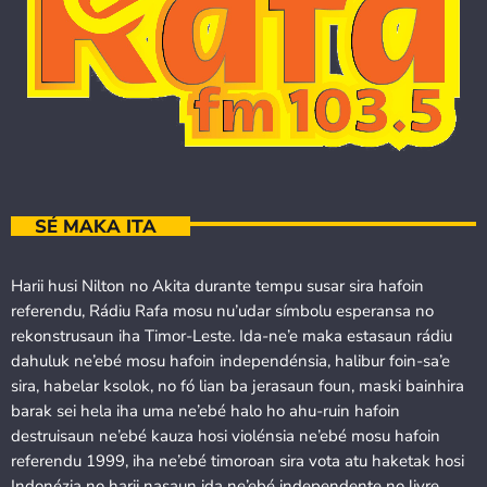
SÉ MAKA ITA
Harii husi Nilton no Akita durante tempu susar sira hafoin
referendu, Rádiu Rafa mosu nu’udar símbolu esperansa no
rekonstrusaun iha Timor-Leste. Ida-ne’e maka estasaun rádiu
dahuluk ne’ebé mosu hafoin independénsia, halibur foin-sa’e
sira, habelar ksolok, no fó lian ba jerasaun foun, maski bainhira
barak sei hela iha uma ne’ebé halo ho ahu-ruin hafoin
destruisaun ne’ebé kauza hosi violénsia ne’ebé mosu hafoin
referendu 1999, iha ne’ebé timoroan sira vota atu haketak hosi
Indonézia no harii nasaun ida ne’ebé independente no livre.