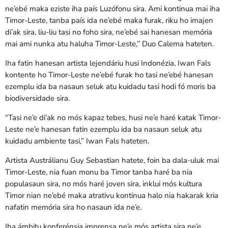
ne’ebé maka eziste iha país Luzófonu sira. Ami kontinua mai iha
Timor-Leste, tanba país ida ne’ebé maka furak, riku ho imajen
di’ak sira, liu-liu tasi no foho sira, ne’ebé sai hanesan memória
mai ami nunka atu haluha Timor-Leste,’’ Duo Calema hateten.
Iha fatin hanesan artista lejendáriu husi Indonézia, Iwan Fals
kontente ho Timor-Leste ne’ebé furak ho tasi ne’ebé hanesan
ezemplu ida ba nasaun seluk atu kuidadu tasi hodi fó moris ba
biodiversidade sira.
“Tasi ne’e di’ak no mós kapaz tebes, husi ne’e haré katak Timor-
Leste ne’e hanesan fatin ezemplu ida ba nasaun seluk atu
kuidadu ambiente tasi,” Iwan Fals hateten.
Artista Austrálianu Guy Sebastian hatete, foin ba dala-uluk mai
Timor-Leste, nia fuan monu ba Timor tanba haré ba nia
populasaun sira, no mós haré joven sira, inklui mós kultura
Timor nian ne’ebé maka atrativu kontinua halo nia hakarak kria
nafatin memória sira ho nasaun ida ne’e.
Iha ámbitu konferénsia imprensa ne’e mós artista sira ne’e