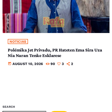
NOTICIAS
Polémika Jet Privadu, PR Hateten Ema Sira Uza
Nia Naran Tenke Esklarese
today
AUGUST 10, 2026
90
3
2
SEARCH