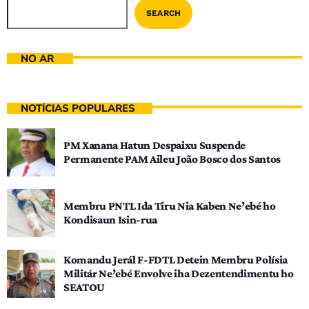
SEARCH
NO AR
NOTÍCIAS POPULARES
PM Xanana Hatun Despaixu Suspende
Permanente PAM Aileu João Bosco dos Santos
Membru PNTL Ida Tiru Nia Kaben Ne’ebé ho
Kondisaun Isin-rua
Komandu Jerál F-FDTL Detein Membru Polísia
Militár Ne’ebé Envolve iha Dezentendimentu ho
SEATOU