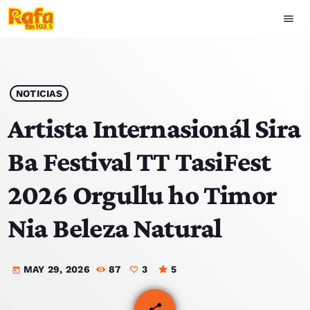
menu
close
play_arrow
OUVIR RAFA
NOTICIAS
Artista Internasionál Sira
Ba Festival TT TasiFest
HOME
2026 Orgullu ho Timor
NOTISIA
Nia Beleza Natural
EKIPA
MAY 29, 2026
87
3
5
TOP 15
today
PODCAST SIRA
share
email