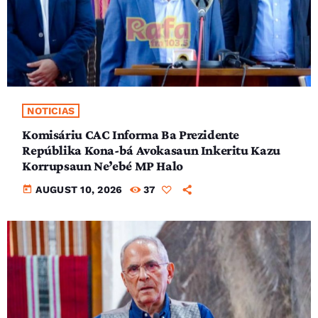
NOTICIAS
Komisáriu CAC Informa Ba Prezidente
Repúblika Kona-bá Avokasaun Inkeritu Kazu
Korrupsaun Ne’ebé MP Halo
today
AUGUST 10, 2026
37