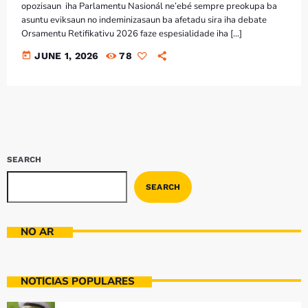
opozisaun iha Parlamentu Nasionál ne’ebé sempre preokupa ba
asuntu eviksaun no indeminizasaun ba afetadu sira iha debate
Orsamentu Retifikativu 2026 faze espesialidade iha […]
today
JUNE 1, 2026
78
SEARCH
SEARCH
NO AR
NOTÍCIAS POPULARES