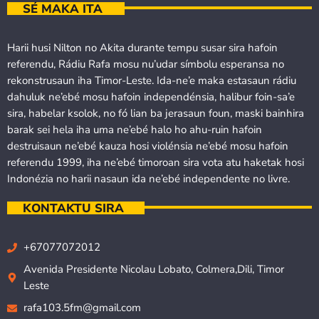
SÉ MAKA ITA
Harii husi Nilton no Akita durante tempu susar sira hafoin
referendu, Rádiu Rafa mosu nu’udar símbolu esperansa no
rekonstrusaun iha Timor-Leste. Ida-ne’e maka estasaun rádiu
dahuluk ne’ebé mosu hafoin independénsia, halibur foin-sa’e
sira, habelar ksolok, no fó lian ba jerasaun foun, maski bainhira
barak sei hela iha uma ne’ebé halo ho ahu-ruin hafoin
destruisaun ne’ebé kauza hosi violénsia ne’ebé mosu hafoin
referendu 1999, iha ne’ebé timoroan sira vota atu haketak hosi
Indonézia no harii nasaun ida ne’ebé independente no livre.
KONTAKTU SIRA
+67077072012
Avenida Presidente Nicolau Lobato, Colmera,Dili, Timor
Leste
rafa103.5fm@gmail.com