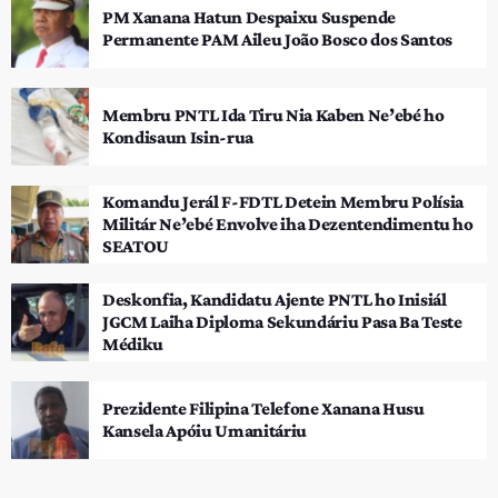
PM Xanana Hatun Despaixu Suspende
Permanente PAM Aileu João Bosco dos Santos
Membru PNTL Ida Tiru Nia Kaben Ne’ebé ho
Kondisaun Isin-rua
Komandu Jerál F-FDTL Detein Membru Polísia
Militár Ne’ebé Envolve iha Dezentendimentu ho
SEATOU
Deskonfia, Kandidatu Ajente PNTL ho Inisiál
JGCM Laiha Diploma Sekundáriu Pasa Ba Teste
Médiku
Prezidente Filipina Telefone Xanana Husu
Kansela Apóiu Umanitáriu