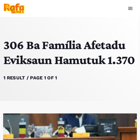
menu
close
306 Ba Família Afetadu
play_arrow
OUVIR RAFA
Eviksaun Hamutuk 1.370
HOME
1 RESULT / PAGE 1 OF 1
NOTISIA
EKIPA
TOP 15
PODCAST SIRA