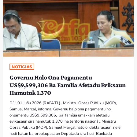
PROGRAMA SIRA
VÍDEO SIRA
EVENTU SIRA
KONTAKTU SIRA
NOTICIAS
TÉTUM
keyboard_arrow_down
Governu Halo Ona Pagamentu
TÉTUM
US$9,599,306 Ba Família Afetadu Eviksaun
Hamutuk 1.370
PORTUGUÊS
PRÓXIMOS PROGRAMAS
Díli, 01 Juñu 2026 (RAFA.TL)- Ministru Obras Públiku (MOP),
Samuel Marçal, informa, Governu halo ona pagamentu ho
orsamentu US$9,599,306, ba família uma-kain afetadu
evikasaun sira hamutuk 1.370 iha teritoriu nasionál. Ministru
Obras Públiku (MOP), Samuel Marçal hato’o deklarasaun ne’e
hodi hatán ba preokupasaun Deputadu sira husi Bankada