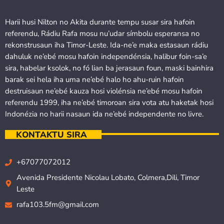
Harii husi Nilton no Akita durante tempu susar sira hafoin
referendu, Rádiu Rafa mosu nu’udar símbolu esperansa no
rekonstrusaun iha Timor-Leste. Ida-ne’e maka estasaun rádiu
dahuluk ne’ebé mosu hafoin independénsia, halibur foin-sa’e
sira, habelar ksolok, no fó lian ba jerasaun foun, maski bainhira
barak sei hela iha uma ne’ebé halo ho ahu-ruin hafoin
destruisaun ne’ebé kauza hosi violénsia ne’ebé mosu hafoin
referendu 1999, iha ne’ebé timoroan sira vota atu haketak hosi
Indonézia no harii nasaun ida ne’ebé independente no livre.
KONTAKTU SIRA
+67077072012
Avenida Presidente Nicolau Lobato, Colmera,Dili, Timor
Leste
rafa103.5fm@gmail.com