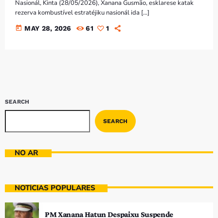
Nasionál, Kinta (28/05/2026), Xanana Gusmão, esklarese katak
rezerva kombustível estratéjiku nasionál ida […]
today
MAY 28, 2026
61
1
SEARCH
SEARCH
NO AR
NOTÍCIAS POPULARES
PM Xanana Hatun Despaixu Suspende