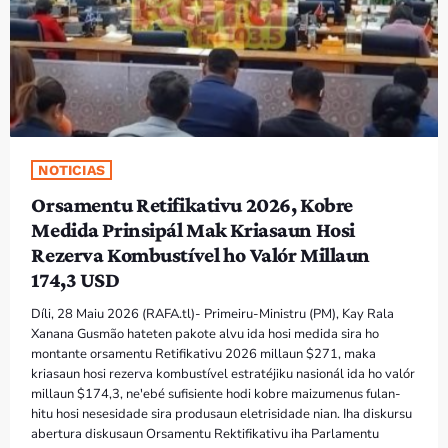
PROGRAMA SIRA
VÍDEO SIRA
EVENTU SIRA
NOTICIAS
KONTAKTU SIRA
Orsamentu Retifikativu 2026, Kobre
Medida Prinsipál Mak Kriasaun Hosi
TÉTUM
keyboard_arrow_down
Rezerva Kombustível ho Valór Millaun
TÉTUM
174,3 USD
PORTUGUÊS
PRÓXIMOS PROGRAMAS
Díli, 28 Maiu 2026 (RAFA.tl)- Primeiru-Ministru (PM), Kay Rala
Xanana Gusmão hateten pakote alvu ida hosi medida sira ho
montante orsamentu Retifikativu 2026 millaun $271, maka
kriasaun hosi rezerva kombustível estratéjiku nasionál ida ho valór
millaun $174,3, ne'ebé sufisiente hodi kobre maizumenus fulan-
hitu hosi nesesidade sira produsaun eletrisidade nian. Iha diskursu
abertura diskusaun Orsamentu Rektifikativu iha Parlamentu