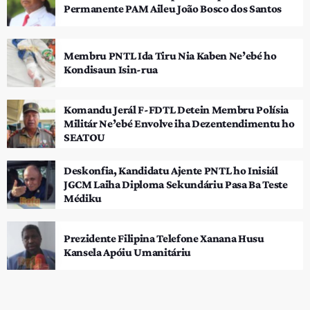
Permanente PAM Aileu João Bosco dos Santos
Membru PNTL Ida Tiru Nia Kaben Ne’ebé ho
Kondisaun Isin-rua
Komandu Jerál F-FDTL Detein Membru Polísia
Militár Ne’ebé Envolve iha Dezentendimentu ho
SEATOU
Deskonfia, Kandidatu Ajente PNTL ho Inisiál
JGCM Laiha Diploma Sekundáriu Pasa Ba Teste
Médiku
Prezidente Filipina Telefone Xanana Husu
Kansela Apóiu Umanitáriu