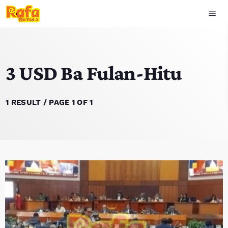
menu
close
3 USD Ba Fulan-Hitu
play_arrow
OUVIR RAFA
1 RESULT / PAGE 1 OF 1
HOME
NOTISIA
EKIPA
TOP 15
PODCAST SIRA