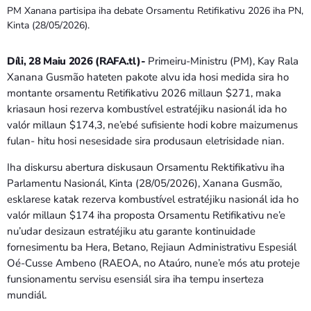
Bom dia RAFA
PM Xanana partisipa iha debate Orsamentu Retifikativu 2026 iha PN,
7:00 AM - 9:00 AM
Kinta (28/05/2026).
Díli, 28 Maiu 2026 (RAFA.tl)-
Primeiru-Ministru (PM), Kay Rala
Bom dia RAFA
7:00 AM - 10:00 AM
Xanana Gusmão hateten pakote alvu ida hosi medida sira ho
montante orsamentu Retifikativu 2026 millaun $271, maka
kriasaun hosi rezerva kombustível estratéjiku nasionál ida ho
valór millaun $174,3, ne’ebé sufisiente hodi kobre maizumenus
fulan- hitu hosi nesesidade sira produsaun eletrisidade nian.
Iha diskursu abertura diskusaun Orsamentu Rektifikativu iha
Parlamentu Nasionál, Kinta (28/05/2026), Xanana Gusmão,
esklarese katak rezerva kombustível estratéjiku nasionál ida ho
valór millaun $174 iha proposta Orsamentu Retifikativu ne’e
nu’udar desizaun estratéjiku atu garante kontinuidade
fornesimentu ba Hera, Betano, Rejiaun Administrativu Espesiál
Oé-Cusse Ambeno (RAEOA, no Ataúro, nune’e mós atu proteje
funsionamentu servisu esensiál sira iha tempu inserteza
mundiál.