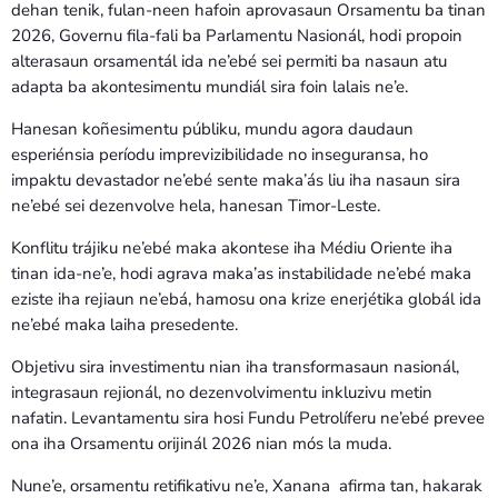
dehan tenik, fulan-neen hafoin aprovasaun Orsamentu ba tinan
2026, Governu fila-fali ba Parlamentu Nasionál, hodi propoin
alterasaun orsamentál ida ne’ebé sei permiti ba nasaun atu
adapta ba akontesimentu mundiál sira foin lalais ne’e.
Hanesan koñesimentu públiku, mundu agora daudaun
esperiénsia períodu imprevizibilidade no inseguransa, ho
impaktu devastador ne’ebé sente maka’ás liu iha nasaun sira
ne’ebé sei dezenvolve hela, hanesan Timor-Leste.
Konflitu trájiku ne’ebé maka akontese iha Médiu Oriente iha
tinan ida-ne’e, hodi agrava maka’as instabilidade ne’ebé maka
eziste iha rejiaun ne’ebá, hamosu ona krize enerjétika globál ida
ne’ebé maka laiha presedente.
Objetivu sira investimentu nian iha transformasaun nasionál,
integrasaun rejionál, no dezenvolvimentu inkluzivu metin
nafatin. Levantamentu sira hosi Fundu Petrolíferu ne’ebé prevee
ona iha Orsamentu orijinál 2026 nian mós la muda.
Nune’e, orsamentu retifikativu ne’e, Xanana afirma tan, hakarak