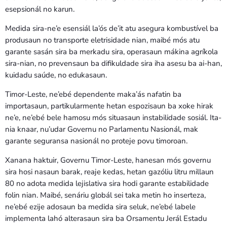
esepsionál no karun.
Medida sira-ne’e esensiál la’ós de’it atu asegura kombustível ba
produsaun no transporte eletrisidade nian, maibé mós atu
garante sasán sira ba merkadu sira, operasaun mákina agríkola
sira-nian, no prevensaun ba difikuldade sira iha asesu ba ai-han,
kuidadu saúde, no edukasaun.
Timor-Leste, ne’ebé dependente maka’ás nafatin ba
importasaun, partikularmente hetan espozisaun ba xoke hirak
ne’e, ne’ebé bele hamosu mós situasaun instabilidade sosiál. Ita-
nia knaar, nu’udar Governu no Parlamentu Nasionál, mak
garante seguransa nasionál no proteje povu timoroan.
Xanana haktuir, Governu Timor-Leste, hanesan mós governu
sira hosi nasaun barak, reaje kedas, hetan gazóliu litru millaun
80 no adota medida lejislativa sira hodi garante estabilidade
folin nian. Maibé, senáriu globál sei taka metin ho inserteza,
ne’ebé ezije adosaun ba medida sira seluk, ne’ebé labele
implementa lahó alterasaun sira ba Orsamentu Jerál Estadu