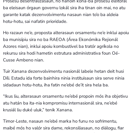
Prosesu desentralizasaun, ho hanoin kona-ba prosesu eleitorál
ba eleisaun órgaun governu lokál sira iha tinan oin mai, no atu
garante katak dezenvolvimentu nasaun nian to’o ba aldeia
hotu-hotu, sai nafatin prioridade.
Ho razaun ne’e, proposta alterasaun orsamentu ne’e inklui apoiu
ba munisípiu sira no ba RAEOA (Área Ekonómika Rejionál
Azores nian), inklui apoiu kombustivel ba tratór agríkola no
rekursu sira hodi hametin estrutura administrativa foun Oé-
Cusse Ambeno nian.
Tuir Xanana dezenvolvimentu nasionál labele hetan deit husi
Díli. Estadu ida forte bainhira ninia instituisaun sira serve ninia
sidadaun hotu-hotu, iha fatin ne’ebé de’it sira hela ba.
“Ikus liu, alterasaun orsamentu ne’ebé propoin mós iha objetivu
atu hatán ba ita-nia kompromisu internasionál sira, ne’ebé
krusiál liu duké uluk,” tenik Xanana.
Timor-Leste, nasaun ne’ebé marka ho funu no sofrimentu,
maibé mós ho valór sira dame, rekonsiliasaun, no diálogu, fiar