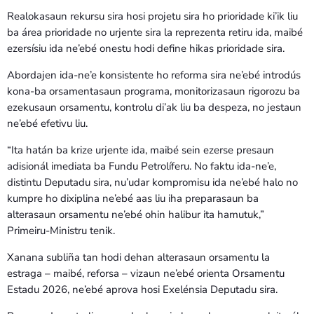
Realokasaun rekursu sira hosi projetu sira ho prioridade ki’ik liu
ba área prioridade no urjente sira la reprezenta retiru ida, maibé
ezersísiu ida ne’ebé onestu hodi define hikas prioridade sira.
Abordajen ida-ne’e konsistente ho reforma sira ne’ebé introdús
kona-ba orsamentasaun programa, monitorizasaun rigorozu ba
ezekusaun orsamentu, kontrolu di’ak liu ba despeza, no jestaun
ne’ebé efetivu liu.
“Ita hatán ba krize urjente ida, maibé sein ezerse presaun
adisionál imediata ba Fundu Petrolíferu. No faktu ida-ne’e,
distintu Deputadu sira, nu’udar kompromisu ida ne’ebé halo no
kumpre ho dixiplina ne’ebé aas liu iha preparasaun ba
alterasaun orsamentu ne’ebé ohin halibur ita hamutuk,”
Primeiru-Ministru tenik.
Xanana subliña tan hodi dehan alterasaun orsamentu la
estraga – maibé, reforsa – vizaun ne’ebé orienta Orsamentu
Estadu 2026, ne’ebé aprova hosi Exelénsia Deputadu sira.