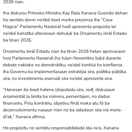
2026 nian.
Iha diskursu Primeiru-Ministru Kay Rala Xanana Gusmão dehan
ho sentidu dever ne’ebé boot marka prezensa iha “Casa
Magna” Parlamentu Nasionál hodi aprezenta proposta lei
ne’ebé konstitui alterasaun dahuluk ba Orsamentu Jerál Estadu
ba tinan 2026.
Orsamentu Jerál Estadu nian ba tinan 2026 hetan aprovasaun
hosi Parlamentu Nasionál iha fulan-Novembru liubá durante
debate nakloke no demokrátiku, ne’ebé konklui ho konfiansa
iha Governu ba implementasaun estratéjia sira, polítika públika
sira, no investimentu esensiál sira ne’ebé aprezenta ona.
“Hanesan ita-boot hatene (deputadu sira,
red
), diskusaun
orsamentál la limita ba númeru, persentajen, no dadus
finanseiru. Pelu kontráriu, objetivu finál maka atu fó ba
dezenvolvimentu nasaun nian no ba sidadaun sira nia moris-
di’ak,” Xanana afirma.
Ho propózitu no sentidu responsabilidade ida-ne’e, Xanana