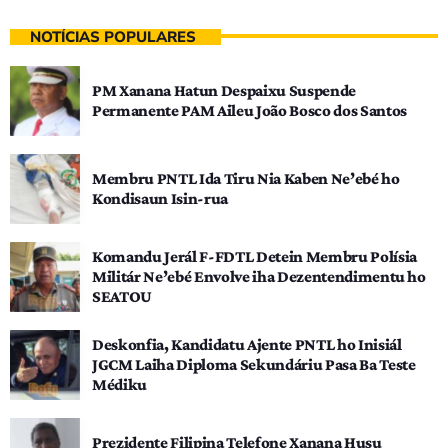
NOTÍCIAS POPULARES
PM Xanana Hatun Despaixu Suspende
Permanente PAM Aileu João Bosco dos Santos
Membru PNTL Ida Tiru Nia Kaben Ne’ebé ho
Kondisaun Isin-rua
Komandu Jerál F-FDTL Detein Membru Polísia
Militár Ne’ebé Envolve iha Dezentendimentu ho
SEATOU
Deskonfia, Kandidatu Ajente PNTL ho Inisiál
JGCM Laiha Diploma Sekundáriu Pasa Ba Teste
Médiku
Prezidente Filipina Telefone Xanana Husu