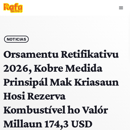
menu
close
play_arrow
OUVIR RAFA
NOTICIAS
Orsamentu Retifikativu
2026, Kobre Medida
HOME
Prinsipál Mak Kriasaun
NOTISIA
Hosi Rezerva
EKIPA
Kombustível ho Valór
TOP 15
Millaun 174,3 USD
PODCAST SIRA