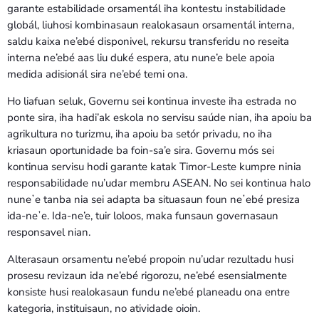
garante estabilidade orsamentál iha kontestu instabilidade
globál, liuhosi kombinasaun realokasaun orsamentál interna,
saldu kaixa ne’ebé disponivel, rekursu transferidu no reseita
interna ne’ebé aas liu duké espera, atu nune’e bele apoia
medida adisionál sira ne’ebé temi ona.
Ho liafuan seluk, Governu sei kontinua investe iha estrada no
ponte sira, iha hadi’ak eskola no servisu saúde nian, iha apoiu ba
agrikultura no turizmu, iha apoiu ba setór privadu, no iha
kriasaun oportunidade ba foin-sa’e sira. Governu mós sei
kontinua servisu hodi garante katak Timor-Leste kumpre ninia
responsabilidade nu’udar membru ASEAN. No sei kontinua halo
nuneʼe tanba nia sei adapta ba situasaun foun neʼebé presiza
ida-neʼe. Ida-ne’e, tuir loloos, maka funsaun governasaun
responsavel nian.
Alterasaun orsamentu ne’ebé propoin nu’udar rezultadu husi
prosesu revizaun ida ne’ebé rigorozu, ne’ebé esensialmente
konsiste husi realokasaun fundu ne’ebé planeadu ona entre
kategoria, instituisaun, no atividade oioin.