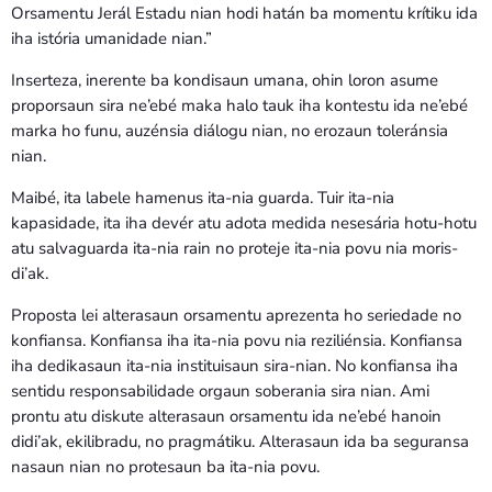
Orsamentu Jerál Estadu nian hodi hatán ba momentu krítiku ida
iha istória umanidade nian.”
Inserteza, inerente ba kondisaun umana, ohin loron asume
proporsaun sira ne’ebé maka halo tauk iha kontestu ida ne’ebé
marka ho funu, auzénsia diálogu nian, no erozaun toleránsia
nian.
Maibé, ita labele hamenus ita-nia guarda. Tuir ita-nia
kapasidade, ita iha devér atu adota medida nesesária hotu-hotu
atu salvaguarda ita-nia rain no proteje ita-nia povu nia moris-
di’ak.
Proposta lei alterasaun orsamentu aprezenta ho seriedade no
konfiansa. Konfiansa iha ita-nia povu nia reziliénsia. Konfiansa
iha dedikasaun ita-nia instituisaun sira-nian. No konfiansa iha
sentidu responsabilidade orgaun soberania sira nian. Ami
prontu atu diskute alterasaun orsamentu ida ne’ebé hanoin
didi’ak, ekilibradu, no pragmátiku. Alterasaun ida ba seguransa
nasaun nian no protesaun ba ita-nia povu.