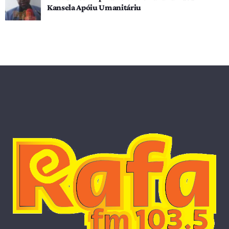
Kansela Apóiu Umanitáriu