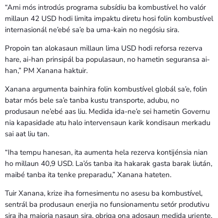
“Ami mós introdús programa subsídiu ba kombustível ho valór
millaun 42 USD hodi limita impaktu diretu hosi folin kombustível
internasionál ne’ebé sa’e ba uma-kain no negósiu sira.
Propoin tan alokasaun millaun lima USD hodi reforsa rezerva
hare, ai-han prinsipál ba populasaun, no hametin seguransa ai-
han,” PM Xanana haktuir.
Xanana argumenta bainhira folin kombustível globál sa’e, folin
batar mós bele sa’e tanba kustu transporte, adubu, no
produsaun ne’ebé aas liu. Medida ida-ne’e sei hametin Governu
nia kapasidade atu halo intervensaun karik kondisaun merkadu
sai aat liu tan.
“Iha tempu hanesan, ita aumenta hela rezerva kontijénsia nian
ho millaun 40,9 USD. La’ós tanba ita hakarak gasta barak liután,
maibé tanba ita tenke preparadu,” Xanana hateten.
Tuir Xanana, krize iha fornesimentu no asesu ba kombustível,
sentrál ba produsaun enerjia no funsionamentu setór produtivu
sira iha maioria nasaun sira, obriga ona adosaun medida urjente,