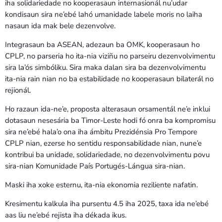
iha solidariedade no kooperasaun internasionál nu’udar
kondisaun sira ne’ebé lahó umanidade labele moris no laiha
nasaun ida mak bele dezenvolve.
Integrasaun ba ASEAN, adezaun ba OMK, kooperasaun ho
CPLP, no parseria ho ita-nia viziñu no parseiru dezenvolvimentu
sira la’ós simbóliku. Sira maka dalan sira ba dezenvolvimentu
ita-nia rain nian no ba estabilidade no kooperasaun bilaterál no
rejionál.
Ho razaun ida-ne’e, proposta alterasaun orsamentál ne’e inklui
dotasaun nesesária ba Timor-Leste hodi fó onra ba kompromisu
sira ne’ebé hala’o ona iha ámbitu Prezidénsia Pro Tempore
CPLP nian, ezerse ho sentidu responsabilidade nian, nune’e
kontribui ba unidade, solidariedade, no dezenvolvimentu povu
sira-nian Komunidade País Portugés-Lángua sira-nian.
Maski iha xoke esternu, ita-nia ekonomia reziliente nafatin.
Kresimentu kalkula iha pursentu 4.5 iha 2025, taxa ida ne’ebé
aas liu ne’ebé rejista iha dékada ikus.