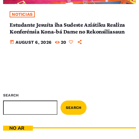
NOTICIAS
Estudante Jesuíta iha Sudeste Aziátiku Realiza
Konferénsia Kona-bá Dame no Rekonsiliasaun
today
AUGUST 6, 2026
20
SEARCH
SEARCH
NO AR