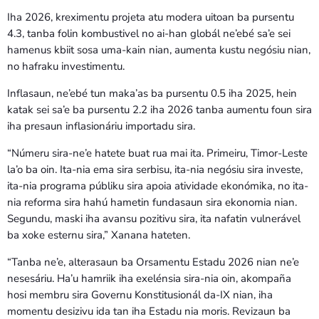
Iha 2026, kreximentu projeta atu modera uitoan ba pursentu
4.3, tanba folin kombustivel no ai-han globál ne’ebé sa’e sei
hamenus kbiit sosa uma-kain nian, aumenta kustu negósiu nian,
no hafraku investimentu.
Inflasaun, ne’ebé tun maka’as ba pursentu 0.5 iha 2025, hein
katak sei sa’e ba pursentu 2.2 iha 2026 tanba aumentu foun sira
iha presaun inflasionáriu importadu sira.
“Númeru sira-ne’e hatete buat rua mai ita. Primeiru, Timor-Leste
la’o ba oin. Ita-nia ema sira serbisu, ita-nia negósiu sira investe,
ita-nia programa públiku sira apoia atividade ekonómika, no ita-
nia reforma sira hahú hametin fundasaun sira ekonomia nian.
Segundu, maski iha avansu pozitivu sira, ita nafatin vulnerável
ba xoke esternu sira,” Xanana hateten.
“Tanba ne’e, alterasaun ba Orsamentu Estadu 2026 nian ne’e
nesesáriu. Ha’u hamriik iha exelénsia sira-nia oin, akompaña
hosi membru sira Governu Konstitusionál da-IX nian, iha
momentu desizivu ida tan iha Estadu nia moris. Revizaun ba