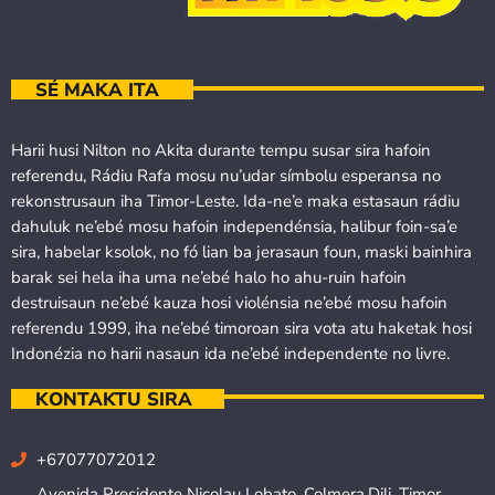
SÉ MAKA ITA
Harii husi Nilton no Akita durante tempu susar sira hafoin
referendu, Rádiu Rafa mosu nu’udar símbolu esperansa no
rekonstrusaun iha Timor-Leste. Ida-ne’e maka estasaun rádiu
dahuluk ne’ebé mosu hafoin independénsia, halibur foin-sa’e
sira, habelar ksolok, no fó lian ba jerasaun foun, maski bainhira
barak sei hela iha uma ne’ebé halo ho ahu-ruin hafoin
destruisaun ne’ebé kauza hosi violénsia ne’ebé mosu hafoin
referendu 1999, iha ne’ebé timoroan sira vota atu haketak hosi
Indonézia no harii nasaun ida ne’ebé independente no livre.
KONTAKTU SIRA
+67077072012
Avenida Presidente Nicolau Lobato, Colmera,Dili, Timor