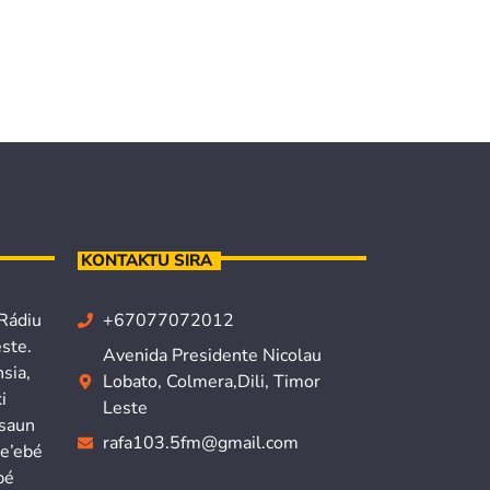
KONTAKTU SIRA
 Rádiu
+67077072012
ste.
Avenida Presidente Nicolau
sia,
Lobato, Colmera,Dili, Timor
i
Leste
isaun
rafa103.5fm@gmail.com
ne’ebé
bé