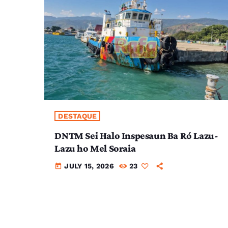
DESTAQUE
DNTM Sei Halo Inspesaun Ba Ró Lazu-
Lazu ho Mel Soraia
JULY 15, 2026
23
today