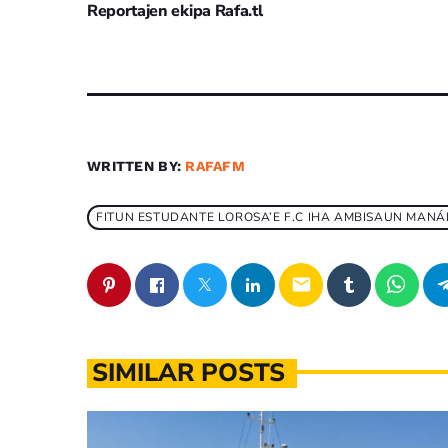
Reportajen ekipa Rafa.tl
WRITTEN BY:
RAFAFM
FITUN ESTUDANTE LOROSA’E F.C IHA AMBISAUN MANÁ
email
SIMILAR POSTS