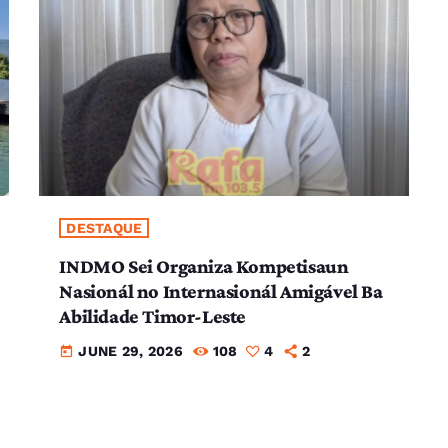
DESTAQUE
INDMO Sei Organiza Kompetisaun
Nasionál no Internasionál Amigável Ba
Abilidade Timor-Leste
JUNE 29, 2026
108
4
2
today