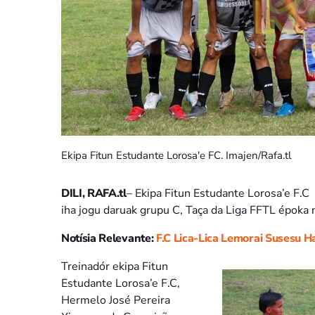
Ekipa Fitun Estudante Lorosa'e FC. Imajen/Rafa.tl
DILI, RAFA.tl
– Ekipa Fitun Estudante Lorosa’e F.C
iha jogu daruak grupu C, Taça da Liga FFTL époka 
Notísia Relevante:
F.C Lica-Lica Lemorai Susesu H
Treinadór ekipa Fitun
Estudante Lorosa’e F.C,
Hermelo José Pereira