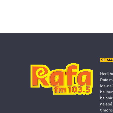
SÉ MA
Harii h
Rafa m
Ida-ne
halibur
bainhir
ne’ebé
timoroa