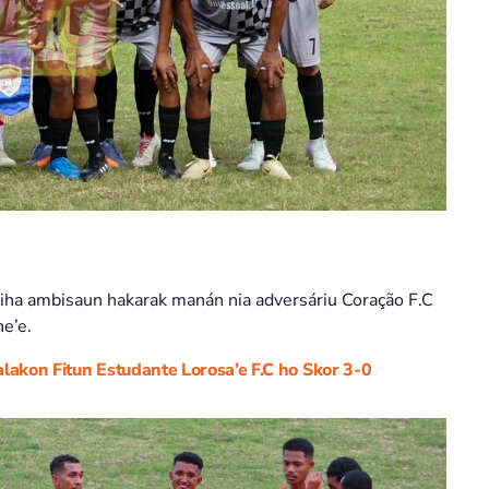
 iha ambisaun hakarak manán nia adversáriu Coração F.C
ne’e.
alakon Fitun Estudante Lorosa’e F.C ho Skor 3-0