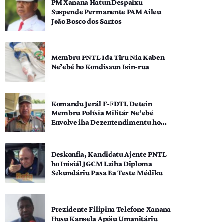
PM Xanana Hatun Despaixu
Suspende Permanente PAM Aileu
João Bosco dos Santos
Membru PNTL Ida Tiru Nia Kaben
Ne’ebé ho Kondisaun Isin-rua
Komandu Jerál F-FDTL Detein
Membru Polísia Militár Ne’ebé
Envolve iha Dezentendimentu ho
SEATOU
Deskonfia, Kandidatu Ajente PNTL
ho Inisiál JGCM Laiha Diploma
Sekundáriu Pasa Ba Teste Médiku
Prezidente Filipina Telefone Xanana
Husu Kansela Apóiu Umanitáriu