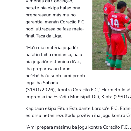
Ximenes da Conceição,
hatete nia ekipa halao ona
preparasaun másimu no
garantia manán Coração F.C
hodi ultrapasa ba faze meia-
finál Taça da Liga.
“Ha’u nia matéria jogadór
nafatin laiha mudansa, ha’u
nia jogadór estamina di’ak,
iha preparasaun laran,
ne’ebé ha’u sente ami prontu
joga iha Sábadu
(31/01/2026), kontra Coraҫão F.C,” Hermelo José
imprensa iha Estádiu Munisipál Díli, Kinta (29/01
Kapitaun ekipa Fitun Estudante Lorosa’e F.C, Eldino
esforsu hetan rezultadu pozitivu iha jogu kontra C
“Ami prepara másimu ba jogu kontra Coraҫão F.C. A