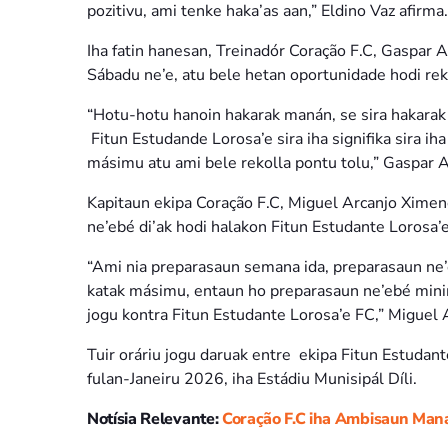
pozitivu, ami tenke haka’as aan,” Eldino Vaz afirma.
Iha fatin hanesan, Treinadór Coração F.C, Gaspar A
Sábadu ne’e, atu bele hetan oportunidade hodi rek
“Hotu-hotu hanoin hakarak manán, se sira hakarak
Fitun Estudande Lorosa’e sira iha signifika sira i
másimu atu ami bele rekolla pontu tolu,” Gaspar 
Kapitaun ekipa Coração F.C, Miguel Arcanjo Ximen
ne’ebé di’ak hodi halakon Fitun Estudante Lorosa’e
“Ami nia preparasaun semana ida, preparasaun ne’
katak másimu, entaun ho preparasaun ne’ebé minim
jogu kontra Fitun Estudante Lorosa’e FC,” Miguel 
Tuir oráriu jogu daruak entre ekipa Fitun Estudant
fulan-Janeiru 2026, iha Estádiu Munisipál Díli.
Notísia Relevante:
Coração F.C iha Ambisaun Maná