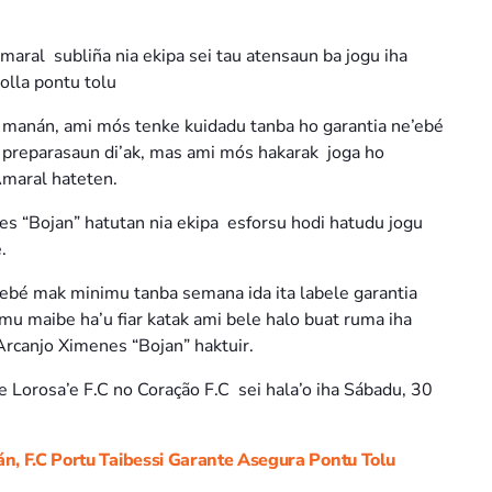
maral subliña nia ekipa sei tau atensaun ba jogu iha
olla pontu tolu
 manán, ami mós tenke kuidadu tanba ho garantia ne’ebé
ha preparasaun di’ak, mas ami mós hakarak joga ho
Amaral hateten.
es “Bojan” hatutan nia ekipa esforsu hodi hatudu jogu
.
ebé mak minimu tanba semana ida ita labele garantia
u maibe ha’u fiar katak ami bele halo buat ruma iha
Arcanjo Ximenes “Bojan” haktuir.
e Lorosa’e F.C no Coração F.C sei hala’o iha Sábadu, 30
n, F.C Portu Taibessi Garante Asegura Pontu Tolu