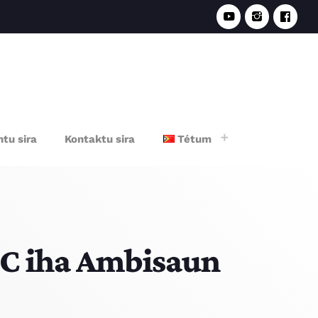
e
tu sira
Kontaktu sira
Tétum
F.C iha Ambisaun