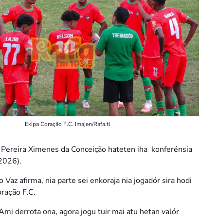
Ekipa Coração F.C. Imajen/Rafa.tl
 Pereira Ximenes da Conceição hateten iha konferénsia
/2026).
 Vaz afirma, nia parte sei enkoraja nia jogadór sira hodi
oraҫão F.C.
mi derrota ona, agora jogu tuir mai atu hetan valór