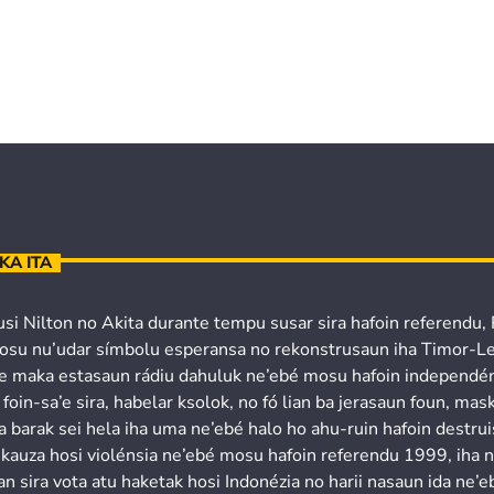
KA ITA
usi Nilton no Akita durante tempu susar sira hafoin referendu,
osu nu’udar símbolu esperansa no rekonstrusaun iha Timor-Le
’e maka estasaun rádiu dahuluk ne’ebé mosu hafoin independén
 foin-sa’e sira, habelar ksolok, no fó lian ba jerasaun foun, mask
a barak sei hela iha uma ne’ebé halo ho ahu-ruin hafoin destru
 kauza hosi violénsia ne’ebé mosu hafoin referendu 1999, iha 
n sira vota atu haketak hosi Indonézia no harii nasaun ida ne’e